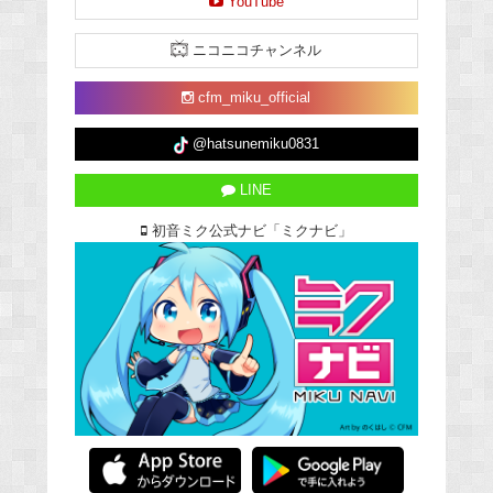
YouTube
ニコニコチャンネル
cfm_miku_official
@hatsunemiku0831
LINE
初音ミク公式ナビ「ミクナビ」