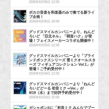
2026年8月06日 12:00
ボカロ音楽を和楽器のみで奏でる新ライ
ブ企画！
2026年8月05日 18:00
グッドスマイルカンパニーより、ねんど
ろいど 「亞北ネル」「弱音ハク」が登
場！フェイスメーカーコラボも開催中！
2026年8月05日 12:00
グッドスマイルカンパニーより「ブライ
ンドボックスシリーズ 雪ミクオールスタ
ーズ フィギュアコレクション Vol.1」が
登場！ご予約受付中！
2026年8月04日 12:00
グッドスマイルカンパニーより「ねんど
ろいどどーる 初音ミク ∞Ver.」が
8/19（水）まで好評予約受付中！
2026年8月03日 15:00
ガシャポン®に「初音ミク みんなでプー