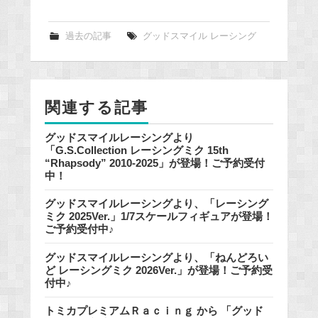
c
e
過去の記事
グッドスマイル レーシング
b
o
o
関連する記事
k
グッドスマイルレーシングより
「G.S.Collection レーシングミク 15th
“Rhapsody” 2010-2025」が登場！ご予約受付
中！
グッドスマイルレーシングより、「レーシング
ミク 2025Ver.」1/7スケールフィギュアが登場！
ご予約受付中♪
グッドスマイルレーシングより、「ねんどろい
ど レーシングミク 2026Ver.」が登場！ご予約受
付中♪
トミカプレミアムＲａｃｉｎｇ から 「グッド