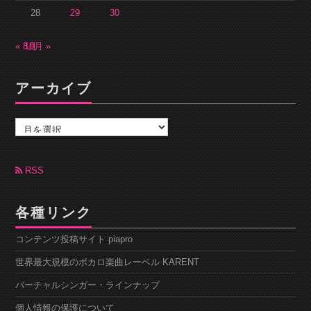
28
29
30
« 8月
10月 »
アーカイブ
ア
ー
カ
イ
ブ
RSS
各種リンク
コンテンツ投稿サイト piapro
世界最大規模のボカロ楽曲レーベル KARENT
バーチャルシンガー・ラインナップ
個人情報の保護について