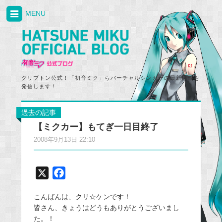
MENU
クリプトン公式！「初音ミク」らバーチャルシンガーの最新情報を
発信します！
過去の記事
【ミクカー】もてぎ一日目終了
2008年9月13日 22:10
X
F
a
こんばんは、クリ☆ケンです！
c
皆さん、きょうはどうもありがとうございまし
e
た。！