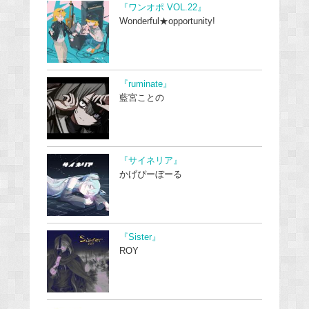
『ワンオポ VOL.22』
Wonderful★opportunity!
『ruminate』
藍宮ことの
『サイネリア』
かげぴーぼーる
『Sister』
ROY