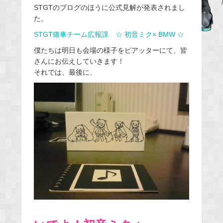
b
STGTのブログのほうに公式見解が発表されまし
o
た。
o
STGT痛車チーム広報課 ☆ 初音ミク× BMW ☆
k
僕たちは明日も会場の様子をピアッターにて、皆
さんにお伝えしていきます！
それでは、最後に、