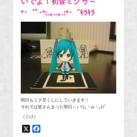
いでよ！初音ミクゥ～
*･゜ﾟ･*:.｡..｡.:*･゜ｷﾗｷﾗ
明日もミク尽くしにしていきます！
それでは皆さんまった明日～♪ヾ(｡・ω・｡)ﾉﾞ
（くけ）
X
F
a