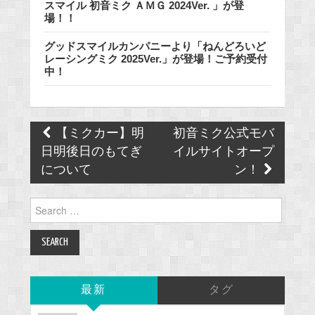
スマイル 初音ミク ＡＭＧ 2024Ver. 」が登
場！！
グッドスマイルカンパニーより「ねんどろいど
レーシングミク 2025Ver.」が登場！ご予約受付
中！
Post
【ミクカー】明
初音ミク公式モバ
navigation
日明後日のもてぎ
イルサイトオープ
について
ン！
Search
for:
最新
タグ