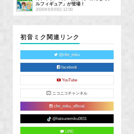
ルフィギュア」が登場！
2026年8月03日 12:00
初音ミク関連リンク
@cfm_miku
facebook
YouTube
ニコニコチャンネル
cfm_miku_official
@hatsunemiku0831
LINE