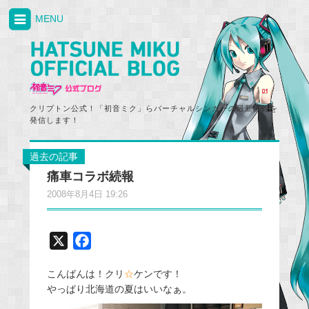
MENU
クリプトン公式！「初音ミク」らバーチャルシンガーの最新情報を
発信します！
過去の記事
痛車コラボ続報
2008年8月4日 19:26
X
F
a
こんばんは！クリ
☆
ケンです！
c
やっぱり北海道の夏はいいなぁ。
e