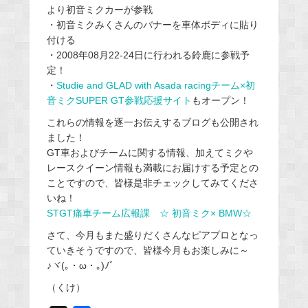
より初音ミクカーが参戦
・初音ミクみくさんのバナーを車体ボディに貼り
付ける
・2008年08月22-24日に行われる鈴鹿に参戦予
定！
・
Studie and GLAD with Asada racingチーム×初
音ミクSUPER GT参戦応援サイト
もオープン！
これらの情報を逐一お伝えするブログも公開され
ました！
GT車およびチームに関する情報、加えてミクや
レースクイーン情報も満載にお届けする予定との
ことですので、皆様是非チェックしてみてくださ
いね！
STGT痛車チーム広報課 ☆ 初音ミク× BMW☆
さて、今月もまた盛りだくさんなピアプロとなっ
ていきそうですので、皆様今月もお楽しみに～
♪ヾ(｡・ω・｡)ﾉﾞ
（くけ）