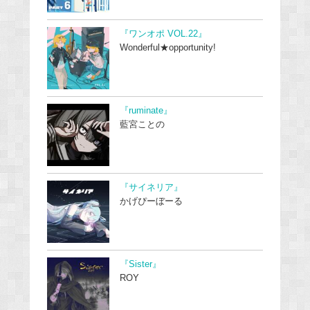
『ワンオポ VOL.22』
Wonderful★opportunity!
『ruminate』
藍宮ことの
『サイネリア』
かげぴーぼーる
『Sister』
ROY