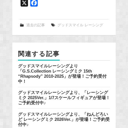
X
F
a
c
e
過去の記事
グッドスマイル レーシング
b
o
o
関連する記事
k
グッドスマイルレーシングより
「G.S.Collection レーシングミク 15th
“Rhapsody” 2010-2025」が登場！ご予約受付
中！
グッドスマイルレーシングより、「レーシング
ミク 2025Ver.」1/7スケールフィギュアが登場！
ご予約受付中♪
グッドスマイルレーシングより、「ねんどろい
ど レーシングミク 2026Ver.」が登場！ご予約受
付中♪