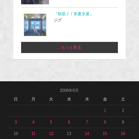
『朝凪ぐ / 朱夏氷菓』
ジグ
...もっと見る
2008年8月
日
月
火
水
木
金
土
1
2
3
4
5
6
7
8
9
10
11
12
13
14
15
16