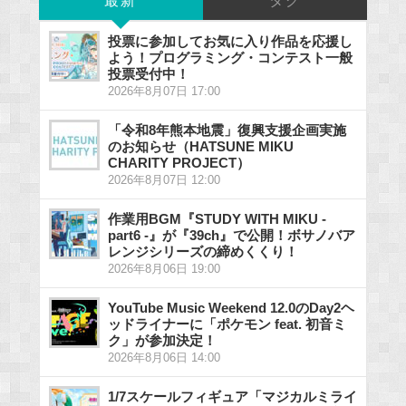
最新
タグ
投票に参加してお気に入り作品を応援し
よう！プログラミング・コンテスト一般
投票受付中！
2026年8月07日 17:00
「令和8年熊本地震」復興支援企画実施
のお知らせ（HATSUNE MIKU
CHARITY PROJECT）
2026年8月07日 12:00
作業用BGM『STUDY WITH MIKU -
part6 -』が『39ch』で公開！ボサノバア
レンジシリーズの締めくくり！
2026年8月06日 19:00
YouTube Music Weekend 12.0のDay2ヘ
ッドライナーに「ポケモン feat. 初音ミ
ク」が参加決定！
2026年8月06日 14:00
1/7スケールフィギュア「マジカルミライ