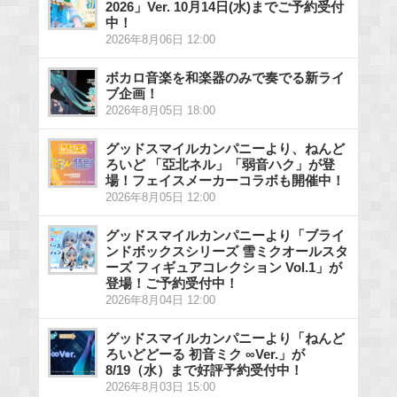
2026」Ver. 10月14日(水)までご予約受付
中！
2026年8月06日 12:00
ボカロ音楽を和楽器のみで奏でる新ライ
ブ企画！
2026年8月05日 18:00
グッドスマイルカンパニーより、ねんど
ろいど 「亞北ネル」「弱音ハク」が登
場！フェイスメーカーコラボも開催中！
2026年8月05日 12:00
グッドスマイルカンパニーより「ブライ
ンドボックスシリーズ 雪ミクオールスタ
ーズ フィギュアコレクション Vol.1」が
登場！ご予約受付中！
2026年8月04日 12:00
グッドスマイルカンパニーより「ねんど
ろいどどーる 初音ミク ∞Ver.」が
8/19（水）まで好評予約受付中！
2026年8月03日 15:00