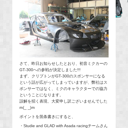
b
o
o
k
さて、昨日お知らせしたとおり、初音ミクカーの
GT-300への参戦が決定しました!!!
まず、クリプトンがGT-300のスポンサーになる
という話が広がってしまっていますが、弊社はス
ポンサーではなく、ミクのキャラクターでの協力
ということになります。
誤解を招く表現、大変申し訳ございませんでした
m(_ _)m
ポイントを箇条書きにすると、
・Studie and GLAD with Asada racingチームさん