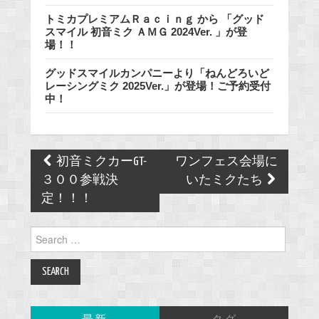
トミカプレミアムＲａｃｉｎｇ から 「グッド
スマイル 初音ミク ＡＭＧ 2024Ver. 」が登
場！！
グッドスマイルカンパニーより「ねんどろいど
レーシングミク 2025Ver.」が登場！ご予約受付
中！
Post
初音ミクカーGT-
ワンフェス会場に
navigation
３００参戦決
いたミクたち
定！！！
Search
for: