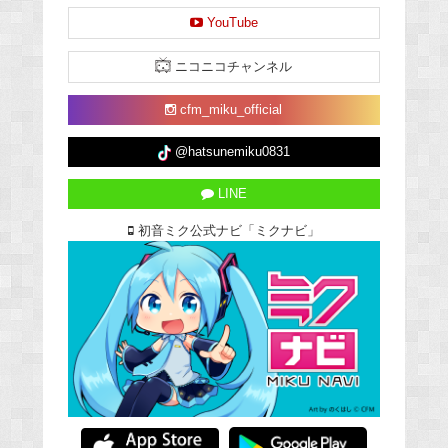
YouTube
ニコニコチャンネル
cfm_miku_official
@hatsunemiku0831
LINE
初音ミク公式ナビ「ミクナビ」