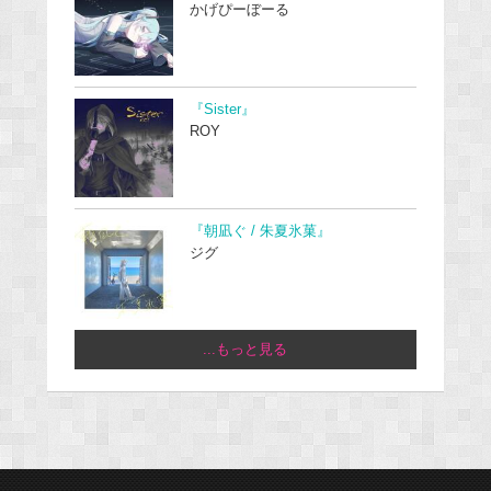
かげぴーぼーる
『Sister』
ROY
『朝凪ぐ / 朱夏氷菓』
ジグ
...もっと見る