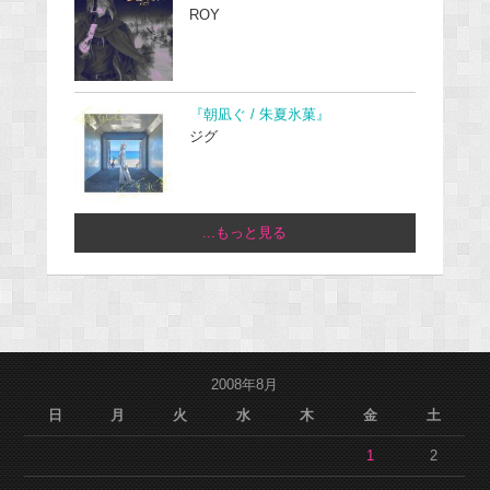
ROY
『朝凪ぐ / 朱夏氷菓』
ジグ
...もっと見る
2008年8月
日
月
火
水
木
金
土
1
2