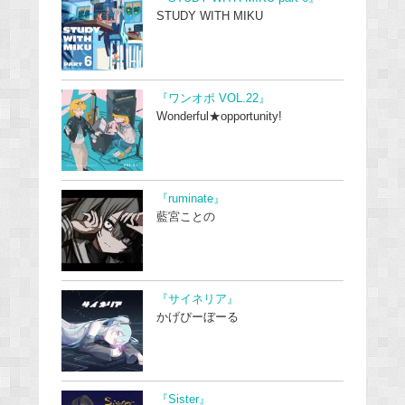
STUDY WITH MIKU
『ワンオポ VOL.22』
Wonderful★opportunity!
『ruminate』
藍宮ことの
『サイネリア』
かげぴーぼーる
『Sister』