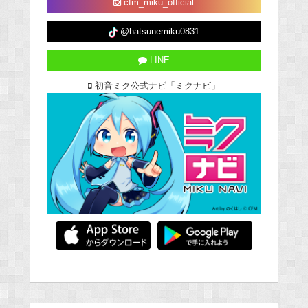
cfm_miku_official
@hatsunemiku0831
LINE
初音ミク公式ナビ「ミクナビ」