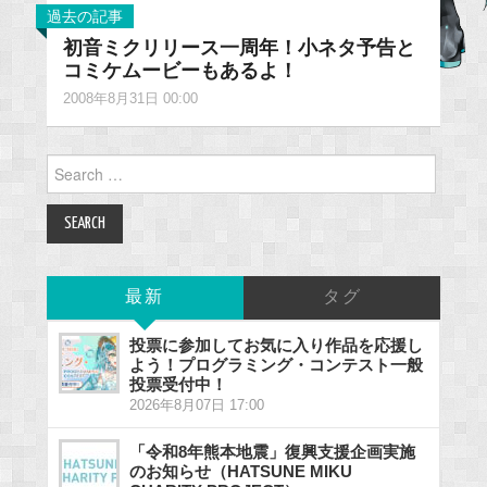
過去の記事
初音ミクリリース一周年！小ネタ予告と
コミケムービーもあるよ！
2008年8月31日 00:00
Search
for:
最新
タグ
投票に参加してお気に入り作品を応援し
よう！プログラミング・コンテスト一般
投票受付中！
2026年8月07日 17:00
「令和8年熊本地震」復興支援企画実施
のお知らせ（HATSUNE MIKU