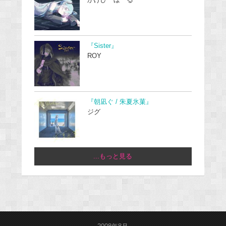
『Sister』
ROY
『朝凪ぐ / 朱夏氷菓』
ジグ
...もっと見る