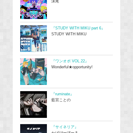
沫尾
『STUDY WITH MIKU part 6』
STUDY WITH MIKU
『ワンオポ VOL.22』
Wonderful★opportunity!
『ruminate』
藍宮ことの
『サイネリア』
かげぴーぼーる