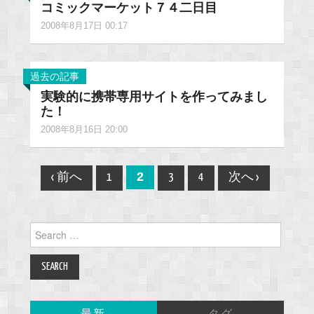
コミックマーケット７４二日目
2008年8月17日 00:17
過去の記事
実験的に携帯専用サイトを作ってみまし
た！
2008年8月16日 20:00
Post
2
‹ 前へ
1
3
4
次へ ›
navigation
Search
for: