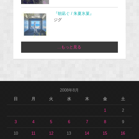
『朝凪ぐ / 朱夏氷菓』
ジグ
...もっと見る
2008年8月
日
月
火
水
木
金
土
1
2
3
4
5
6
7
8
9
10
11
12
13
14
15
16