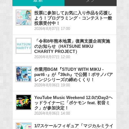
最新
タグ
投票に参加してお気に入り作品を応援し
よう！プログラミング・コンテスト一般
投票受付中！
2026年8月07日 17:00
「令和8年熊本地震」復興支援企画実施
のお知らせ（HATSUNE MIKU
CHARITY PROJECT）
2026年8月07日 12:00
作業用BGM『STUDY WITH MIKU -
part6 -』が『39ch』で公開！ボサノバア
レンジシリーズの締めくくり！
2026年8月06日 19:00
YouTube Music Weekend 12.0のDay2ヘ
ッドライナーに「ポケモン feat. 初音ミ
ク」が参加決定！
2026年8月06日 14:00
1/7スケールフィギュア「マジカルミライ