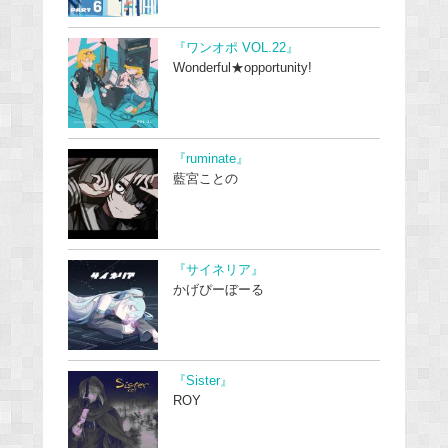
『ワンオポ VOL.22』
Wonderful★opportunity!
『ruminate』
藍宮ことの
『サイネリア』
かげぴーぼーる
『Sister』
ROY