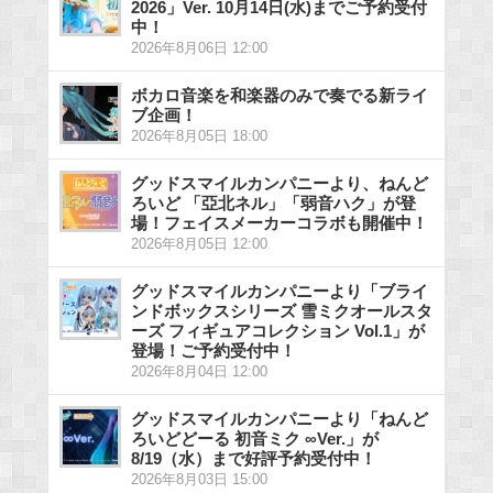
2026」Ver. 10月14日(水)までご予約受付
中！
2026年8月06日 12:00
ボカロ音楽を和楽器のみで奏でる新ライ
ブ企画！
2026年8月05日 18:00
グッドスマイルカンパニーより、ねんど
ろいど 「亞北ネル」「弱音ハク」が登
場！フェイスメーカーコラボも開催中！
2026年8月05日 12:00
グッドスマイルカンパニーより「ブライ
ンドボックスシリーズ 雪ミクオールスタ
ーズ フィギュアコレクション Vol.1」が
登場！ご予約受付中！
2026年8月04日 12:00
グッドスマイルカンパニーより「ねんど
ろいどどーる 初音ミク ∞Ver.」が
8/19（水）まで好評予約受付中！
2026年8月03日 15:00