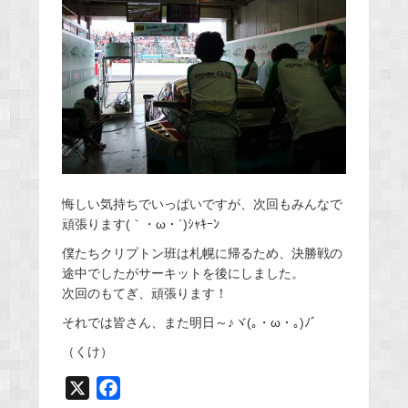
悔しい気持ちでいっぱいですが、次回もみんなで
頑張ります(｀・ω・´)ｼｬｷｰﾝ
僕たちクリプトン班は札幌に帰るため、決勝戦の
途中でしたがサーキットを後にしました。
次回のもてぎ、頑張ります！
それでは皆さん、また明日～♪ヾ(｡・ω・｡)ﾉﾞ
（くけ）
X
F