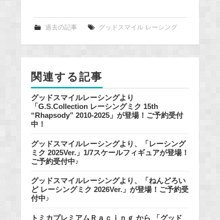
a
c
e
過去の記事
グッドスマイル レーシング
b
o
o
関連する記事
k
グッドスマイルレーシングより
「G.S.Collection レーシングミク 15th
“Rhapsody” 2010-2025」が登場！ご予約受付
中！
グッドスマイルレーシングより、「レーシング
ミク 2025Ver.」1/7スケールフィギュアが登場！
ご予約受付中♪
グッドスマイルレーシングより、「ねんどろい
ど レーシングミク 2026Ver.」が登場！ご予約受
付中♪
トミカプレミアムＲａｃｉｎｇ から 「グッド