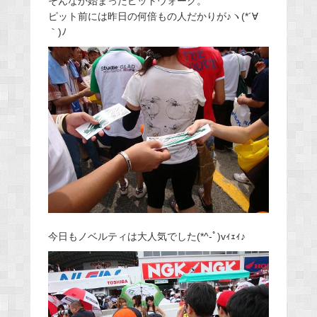
そんなか始まったピットウォーク。
ピット前には昨日の何倍もの人だかりが♪ヽ(*´∀
｀)ﾉ
今日もノベルティは大人気でした(*^-ﾟ)vｨｪｨ♪