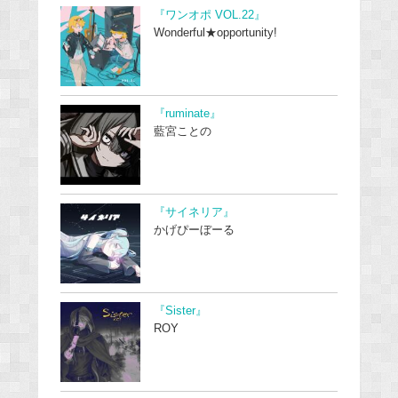
『ワンオポ VOL.22』
Wonderful★opportunity!
『ruminate』
藍宮ことの
『サイネリア』
かげぴーぼーる
『Sister』
ROY