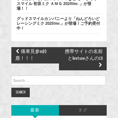
スマイル 初音ミク ＡＭＧ 2024Ver. 」が登
場！！
グッドスマイルカンパニーより「ねんどろいど
レーシングミク 2025Ver.」が登場！ご予約受付
中！
Post
痛車見参in鈴
携帯サイトの名前
navigation
鹿！！！
とlivetuneさんのCD
Search
for:
最新
タグ