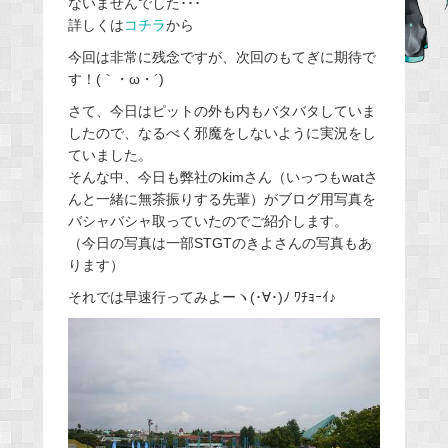
ないませんでした･･･
b
詳しくは
コチラ
から
o
o
今回は非常に残念ですが、次回のもてぎに期待で
す！(｀・ω・´)
k
さて、今日はピットの外も内もバタバタしていま
したので、なるべく邪魔をしないように実況をし
ていました。
そんな中、今日も弊社のkimさん（いっつもwatさ
んと一緒に無茶振りする先輩）がブログ用写真を
バシャバシャ取っていたのでご紹介します。
（今日の写真は一部STGTのきよさんの写真もあ
ります）
それでは早速行ってみよーヽ(･∀･)ﾉ ﾜﾁｮｰｲ♪