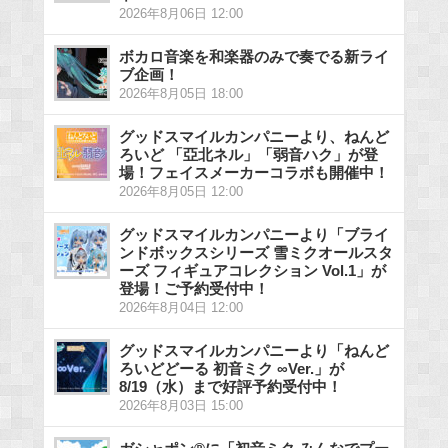
2026年8月06日 12:00
ボカロ音楽を和楽器のみで奏でる新ライ
ブ企画！
2026年8月05日 18:00
グッドスマイルカンパニーより、ねんど
ろいど 「亞北ネル」「弱音ハク」が登
場！フェイスメーカーコラボも開催中！
2026年8月05日 12:00
グッドスマイルカンパニーより「ブライ
ンドボックスシリーズ 雪ミクオールスタ
ーズ フィギュアコレクション Vol.1」が
登場！ご予約受付中！
2026年8月04日 12:00
グッドスマイルカンパニーより「ねんど
ろいどどーる 初音ミク ∞Ver.」が
8/19（水）まで好評予約受付中！
2026年8月03日 15:00