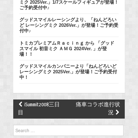
ミク 2025Ver.」1/7スケールフィギュアが登場！
ご予約受付中♪
グッドスマイルレーシングより、「ねんどろい
ど レーシングミク 2026Ver.」が登場！ご予約受
付中♪
トミカプレミアムＲａｃｉｎｇ から 「グッド
スマイル 初音ミク ＡＭＧ 2024Ver. 」が登
場！！
グッドスマイルカンパニーより「ねんどろいど
レーシングミク 2025Ver.」が登場！ご予約受付
中！
Post
iSummit2008三日
痛車コラボ進行状
navigation
目
況
Search
for: