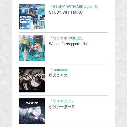
『STUDY WITH MIKU part 6』
STUDY WITH MIKU
『ワンオポ VOL.22』
Wonderful★opportunity!
『ruminate』
藍宮ことの
『サイネリア』
かげぴーぼーる