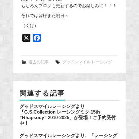
もちろんブログも更新するのでお楽しみに！！！
それでは皆様また明日～
（くけ）
X
F
a
c
e
過去の記事
グッドスマイル レーシング
b
o
o
関連する記事
k
グッドスマイルレーシングより
「G.S.Collection レーシングミク 15th
“Rhapsody” 2010-2025」が登場！ご予約受付
中！
グッドスマイルレーシングより、「レーシング