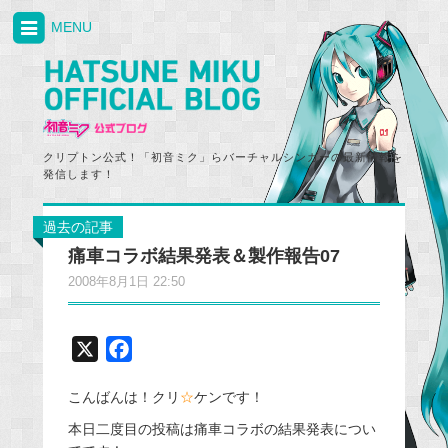
MENU
クリプトン公式！「初音ミク」らバーチャルシンガーの最新情報を
発信します！
過去の記事
痛車コラボ結果発表＆製作報告07
2008年8月1日 22:50
X
F
a
こんばんは！クリ
☆
ケンです！
c
e
本日二度目の投稿は痛車コラボの結果発表につい