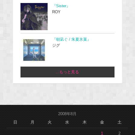
『Sister』
ROY
『朝凪ぐ / 朱夏氷菓』
ジグ
...もっと見る
2008年8月
日
月
火
水
木
金
土
1
2