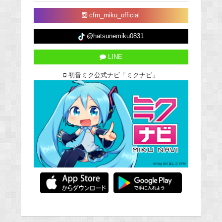
cfm_miku_official
@hatsunemiku0831
LINE
初音ミク公式ナビ「ミクナビ」