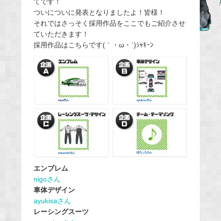
てです！
b
ついについに発表となりましたよ！皆様！
o
それではさっそく採用作品をここでもご紹介させ
o
ていただきます！
k
採用作品はこちらです(｀・ω・´)ｼｬｷｰﾝ
エンブレム
nigoさん
車体デザイン
ayukisaさん
レーシングスーツ