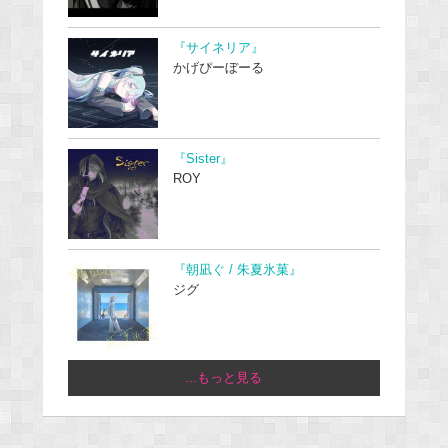
『サイネリア』
かげぴーぼーる
『Sister』
ROY
『朝凪ぐ / 朱夏氷菓』
ジグ
...もっと見る