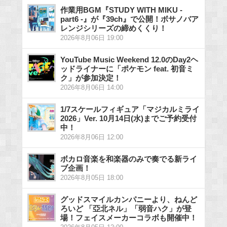
作業用BGM『STUDY WITH MIKU -
part6 -』が『39ch』で公開！ボサノバア
レンジシリーズの締めくくり！
2026年8月06日 19:00
YouTube Music Weekend 12.0のDay2ヘ
ッドライナーに「ポケモン feat. 初音ミ
ク」が参加決定！
2026年8月06日 14:00
1/7スケールフィギュア「マジカルミライ
2026」Ver. 10月14日(水)までご予約受付
中！
2026年8月06日 12:00
ボカロ音楽を和楽器のみで奏でる新ライ
ブ企画！
2026年8月05日 18:00
グッドスマイルカンパニーより、ねんど
ろいど 「亞北ネル」「弱音ハク」が登
場！フェイスメーカーコラボも開催中！