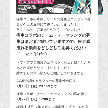
b
o
o
痛車コラボの車体デザインの募集とエンブレム募
k
集が今日の五時にて終了いたしました！
たくさんのご応募ありがとうございました！
痛車コラボのチーム・テーマソングの募
集はまだまだ続いていますので、疾走感
溢れる楽曲をどしどしご応募ください
(｀・ω・´)ｼｬｷｰﾝ
さてピアプロ怒涛のコラボラッシュも残すところ
あとわずかとなってまいりました！
締め切りの早い順からご紹介していきますと、
CCJP公認キャラクターの募集締め切り
7月18日（金）23：59まで
痛車コラボ、チーム・テーマソングの締め切り
7月22日（火）17:00まで
講談社 週刊少年マガジン編集部 × ピアプロの各