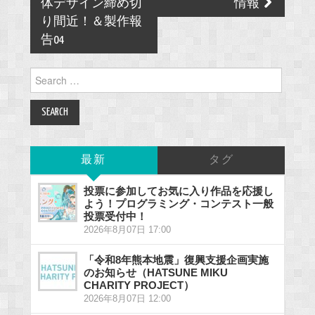
navigation
体デザイン締め切
情報
り間近！＆製作報
告04
Search
for:
最新
タグ
投票に参加してお気に入り作品を応援し
よう！プログラミング・コンテスト一般
投票受付中！
2026年8月07日 17:00
「令和8年熊本地震」復興支援企画実施
のお知らせ（HATSUNE MIKU
CHARITY PROJECT）
2026年8月07日 12:00