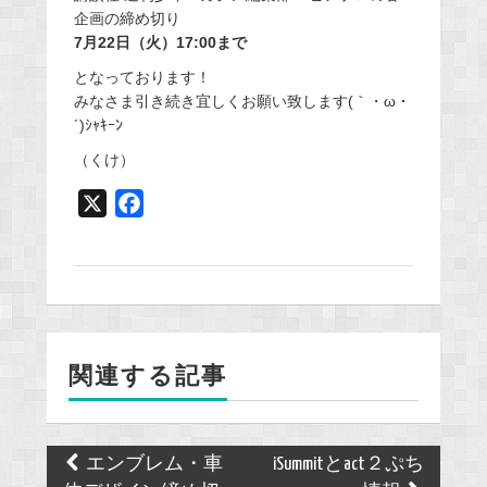
企画の締め切り
7月22日（火）17:00まで
となっております！
みなさま引き続き宜しくお願い致します(｀・ω・
´)ｼｬｷｰﾝ
（くけ）
X
F
a
c
e
b
o
関連する記事
o
k
Post
エンブレム・車
iSummitとact２ぷち