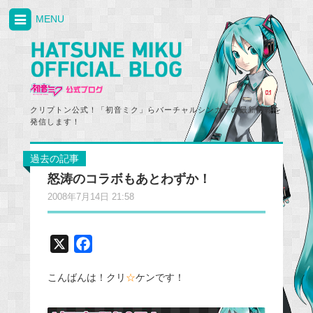
MENU
クリプトン公式！「初音ミク」らバーチャルシンガーの最新情報を
発信します！
過去の記事
怒涛のコラボもあとわずか！
2008年7月14日 21:58
X
F
a
こんばんは！クリ
☆
ケンです！
c
e