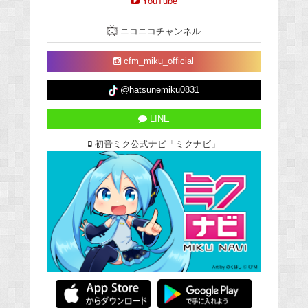
YouTube
ニコニコチャンネル
cfm_miku_official
@hatsunemiku0831
LINE
初音ミク公式ナビ「ミクナビ」