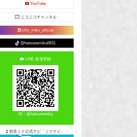
YouTube
ニコニコチャンネル
cfm_miku_official
@hatsunemiku0831
LINE 友達登録
ID：@hatsunemiku
初音ミク公式ナビ「ミクナビ」