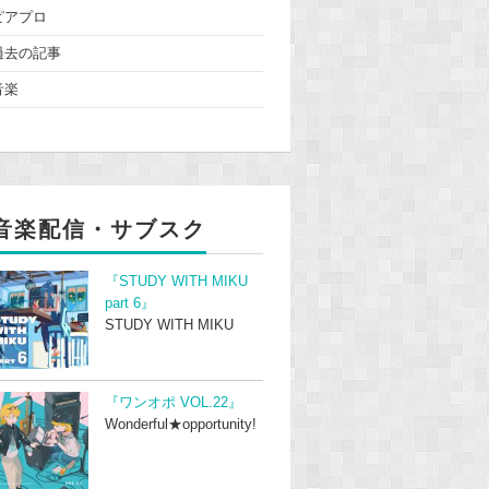
ピアプロ
過去の記事
音楽
音楽配信・サブスク
『STUDY WITH MIKU
part 6』
STUDY WITH MIKU
『ワンオポ VOL.22』
Wonderful★opportunity!