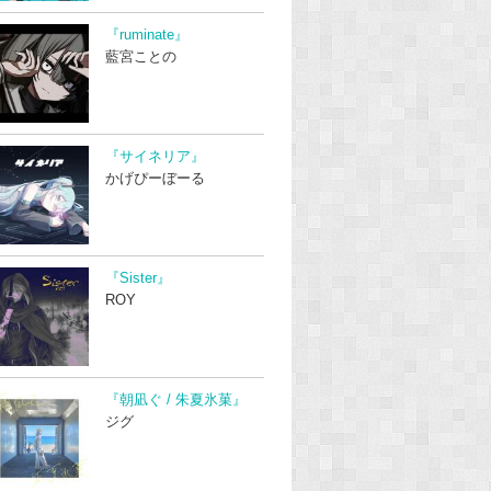
『ruminate』
藍宮ことの
『サイネリア』
かげぴーぼーる
『Sister』
ROY
『朝凪ぐ / 朱夏氷菓』
ジグ