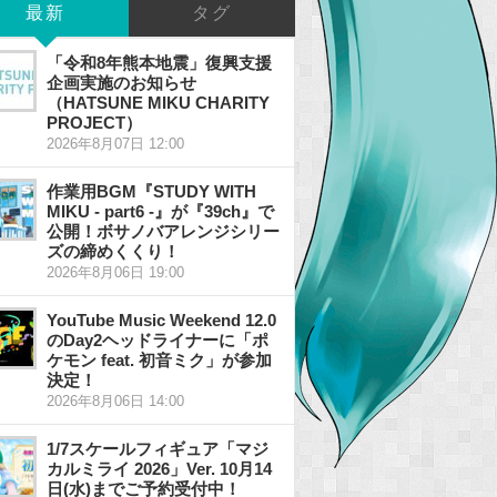
最新
タグ
「令和8年熊本地震」復興支援
企画実施のお知らせ
（HATSUNE MIKU CHARITY
PROJECT）
2026年8月07日 12:00
作業用BGM『STUDY WITH
MIKU - part6 -』が『39ch』で
公開！ボサノバアレンジシリー
ズの締めくくり！
2026年8月06日 19:00
YouTube Music Weekend 12.0
のDay2ヘッドライナーに「ポ
ケモン feat. 初音ミク」が参加
決定！
2026年8月06日 14:00
1/7スケールフィギュア「マジ
カルミライ 2026」Ver. 10月14
日(水)までご予約受付中！