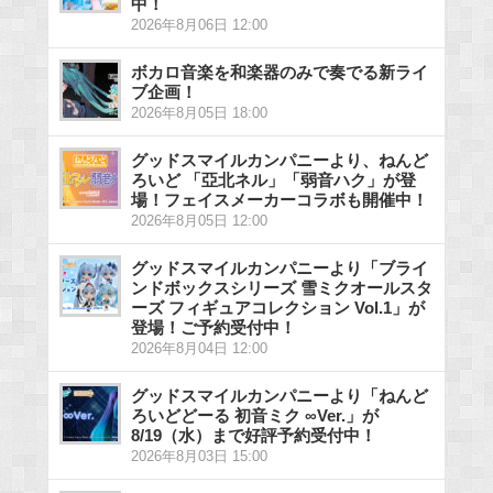
中！
2026年8月06日 12:00
ボカロ音楽を和楽器のみで奏でる新ライ
ブ企画！
2026年8月05日 18:00
グッドスマイルカンパニーより、ねんど
ろいど 「亞北ネル」「弱音ハク」が登
場！フェイスメーカーコラボも開催中！
2026年8月05日 12:00
グッドスマイルカンパニーより「ブライ
ンドボックスシリーズ 雪ミクオールスタ
ーズ フィギュアコレクション Vol.1」が
登場！ご予約受付中！
2026年8月04日 12:00
グッドスマイルカンパニーより「ねんど
ろいどどーる 初音ミク ∞Ver.」が
8/19（水）まで好評予約受付中！
2026年8月03日 15:00