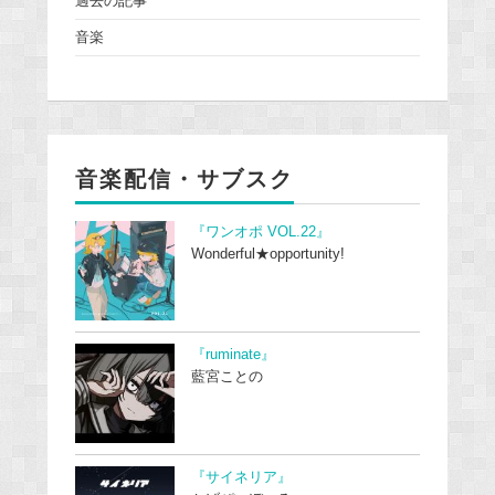
過去の記事
音楽
音楽配信・サブスク
『ワンオポ VOL.22』
Wonderful★opportunity!
『ruminate』
藍宮ことの
『サイネリア』