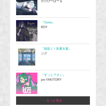
かげぴーぼーる
『Sister』
ROY
『朝凪ぐ / 朱夏氷菓』
ジグ
『ずっとアタシ』
jon-YAKITORY
...もっと見る