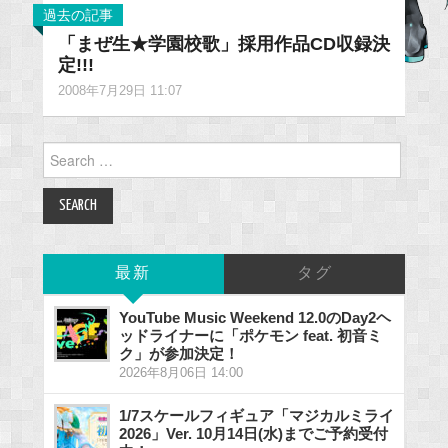
過去の記事
「まぜ生★学園校歌」採用作品CD収録決
定!!!
2008年7月29日 11:07
Search
for:
最新
タグ
YouTube Music Weekend 12.0のDay2ヘ
ッドライナーに「ポケモン feat. 初音ミ
ク」が参加決定！
2026年8月06日 14:00
1/7スケールフィギュア「マジカルミライ
2026」Ver. 10月14日(水)までご予約受付