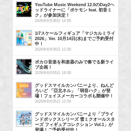
YouTube Music Weekend 12.0のDay2ヘ
ッドライナーに「ポケモン feat. 初音ミ
ク」が参加決定！
2026年8月06日 14:00
1/7スケールフィギュア「マジカルミライ
2026」Ver. 10月14日(水)までご予約受付
中！
2026年8月06日 12:00
ボカロ音楽を和楽器のみで奏でる新ライ
ブ企画！
2026年8月05日 18:00
グッドスマイルカンパニーより、ねんど
ろいど 「亞北ネル」「弱音ハク」が登
場！フェイスメーカーコラボも開催中！
2026年8月05日 12:00
グッドスマイルカンパニーより「ブライ
ンドボックスシリーズ 雪ミクオールスタ
ーズ フィギュアコレクション Vol.1」が
登場！ご予約受付中！