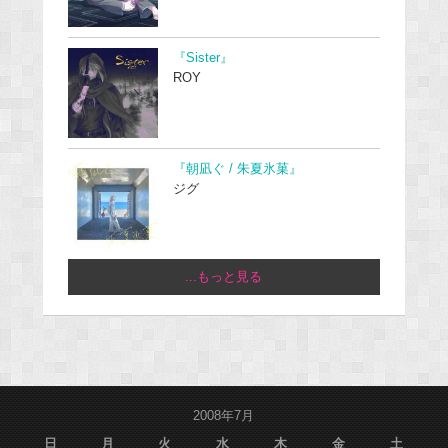
『Sister』
ROY
『朝凪ぐ / 朱夏氷菓』
ジグ
...もっと見る
2008年7月
日
月
火
水
木
金
土