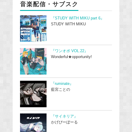
音楽配信・サブスク
『STUDY WITH MIKU part 6』
STUDY WITH MIKU
『ワンオポ VOL.22』
Wonderful★opportunity!
『ruminate』
藍宮ことの
『サイネリア』
かげぴーぼーる