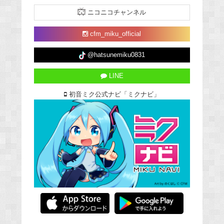
ニコニコチャンネル
cfm_miku_official
@hatsunemiku0831
LINE
初音ミク公式ナビ「ミクナビ」