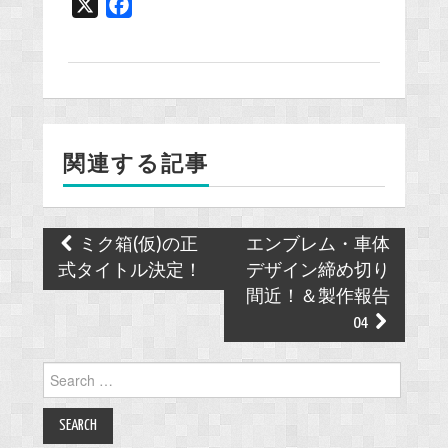
X
F
a
c
e
b
o
関連する記事
o
k
Post
ミク箱(仮)の正
エンブレム・車体
navigation
式タイトル決定！
デザイン締め切り
間近！＆製作報告
04
Search
for: