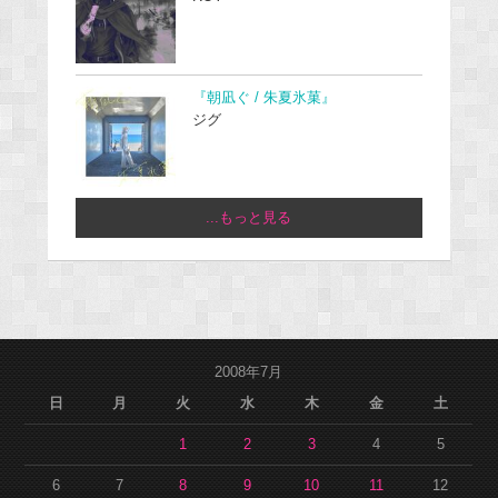
『朝凪ぐ / 朱夏氷菓』
ジグ
...もっと見る
2008年7月
日
月
火
水
木
金
土
1
2
3
4
5
6
7
8
9
10
11
12