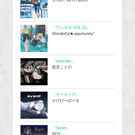
STUDY WITH MIKU
『ワンオポ VOL.22』
Wonderful★opportunity!
『ruminate』
藍宮ことの
『サイネリア』
かげぴーぼーる
『Sister』
ROY