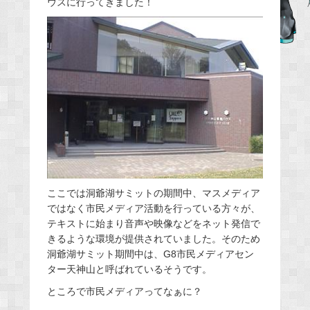
ウスに行ってきました！
b
o
o
k
ここでは洞爺湖サミットの期間中、マスメディア
ではなく市民メディア活動を行っている方々が、
テキストに始まり音声や映像などをネット発信で
きるような環境が提供されていました。そのため
洞爺湖サミット期間中は、G8市民メディアセン
ター天神山と呼ばれているそうです。
ところで市民メディアってなぁに？