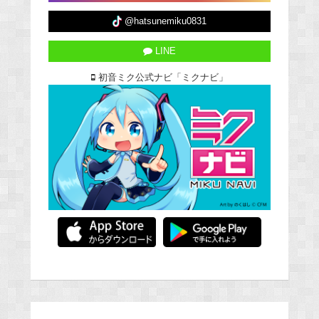
@hatsunemiku0831
LINE
初音ミク公式ナビ「ミクナビ」