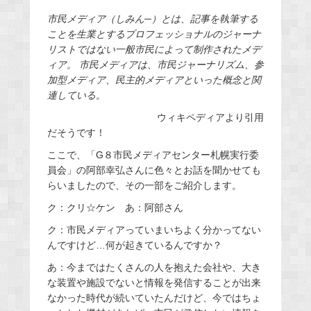
市民メディア（しみん─）とは、記事を執筆する
ことを生業とするプロフェッショナルのジャーナ
リストではない一般市民によって制作されたメデ
ィア。 市民メディアは、市民ジャーナリズム、参
加型メディア、民主的メディアといった概念と関
連している。
ウィキペディアより引用
だそうです！
ここで、「G８市民メディアセンター札幌実行委
員会」の阿部幸弘さんに色々とお話を聞かせても
らいましたので、その一部をご紹介します。
ク：クリ☆ケン あ：阿部さん
ク：市民メディアっていまいちよく分かってない
んですけど…何が起きているんですか？
あ：今まではたくさんの人を抱えた会社や、大き
な装置や施設でないと情報を発信することが出来
なかった時代が続いていたんだけど、今ではちょ