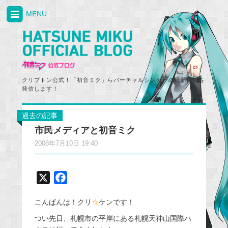
MENU
クリプトン公式！「初音ミク」らバーチャルシンガーの最新情報を
発信します！
過去の記事
市民メディアと初音ミク
2008年7月10日 19:40
X
F
a
こんばんは！クリ
☆
ケンです！
c
e
つい先日、札幌市の平岸にある札幌天神山国際ハ