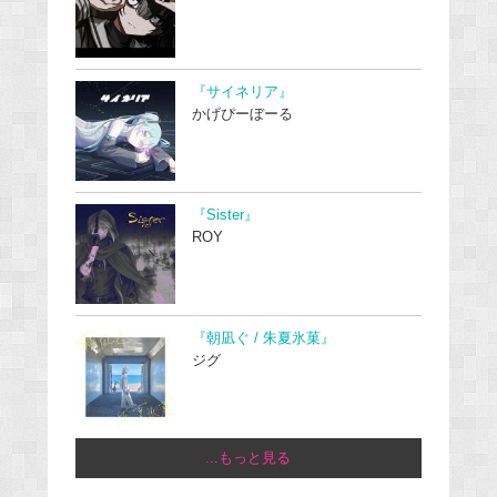
『サイネリア』
かげぴーぼーる
『Sister』
ROY
『朝凪ぐ / 朱夏氷菓』
ジグ
...もっと見る