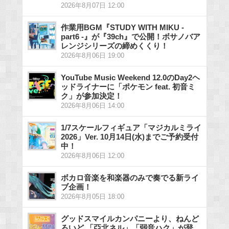
2026年8月07日 12:00
作業用BGM『STUDY WITH MIKU -
part6 -』が『39ch』で公開！ボサノバア
レンジシリーズの締めくくり！
2026年8月06日 19:00
YouTube Music Weekend 12.0のDay2ヘ
ッドライナーに「ポケモン feat. 初音ミ
ク」が参加決定！
2026年8月06日 14:00
1/7スケールフィギュア「マジカルミライ
2026」Ver. 10月14日(水)までご予約受付
中！
2026年8月06日 12:00
ボカロ音楽を和楽器のみで奏でる新ライ
ブ企画！
2026年8月05日 18:00
グッドスマイルカンパニーより、ねんど
ろいど 「亞北ネル」「弱音ハク」が登