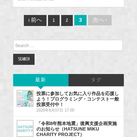
Post
3
次へ ›
‹ 前へ
1
2
navigation
Search
for:
最新
タグ
投票に参加してお気に入り作品を応援し
よう！プログラミング・コンテスト一般
投票受付中！
2026年8月07日 17:00
「令和8年熊本地震」復興支援企画実施
のお知らせ（HATSUNE MIKU
CHARITY PROJECT）