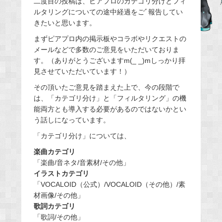
二度目の投稿は、ピアプロのカテゴリ分けとフィ
ルタリングについての途中経過をごﾞ報告してい
b
きたいと思います。
o
o
まずピアプロ内の掲示板やコラボやリクエストの
メールなどで多数のご意見をいただいておりま
k
す。（ありがとうございますm(_ _)mしっかり拝
見させていただいています！）
その頂いたご意見を踏まえた上で、今の段階で
は、「カテゴリ分け」と「フィルタリング」の機
能両方とも導入する必要があるのではないかとい
う話しになっています。
「カテゴリ分け」については、
楽曲カテゴリ
「楽曲/音ネタ/音素材/その他」
イラストカテゴリ
「VOCALOID（公式）/VOCALOID（その他）/素
材画像/その他」
歌詞カテゴリ
「歌詞/その他」