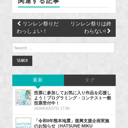
関連する記事
k
Post
リンレン祭りだ
リンレン祭りは終
navigation
わっしょい！
わらない!
Search
for:
最新
タグ
投票に参加してお気に入り作品を応援し
よう！プログラミング・コンテスト一般
投票受付中！
2026年8月07日 17:00
「令和8年熊本地震」復興支援企画実施
のお知らせ（HATSUNE MIKU