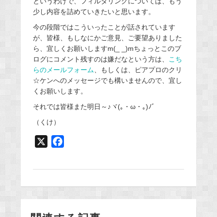
というわけで、フィルタリングについては、もう
少し内容を詰めていきたいと思います。
今の段階ではこういったことが話されています
が、皆様、もしなにかご意見、ご要望ありました
ら、宜しくお願いしますm(_ _)mちょっとこのブ
ログにコメント残すのは嫌だなという方は、
こち
らのメールフォーム
、もしくは、ピアプロのクリ
☆ケンへのメッセージでも構いませんので、宜し
くお願いします。
それでは皆様また明日～♪ヾ(｡・ω・｡)ﾉﾞ
（くけ）
X
F
a
c
e
b
o
o