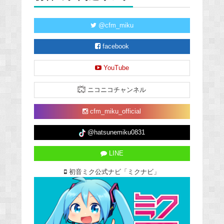
@cfm_miku
facebook
YouTube
ニコニコチャンネル
cfm_miku_official
@hatsunemiku0831
LINE
初音ミク公式ナビ「ミクナビ」