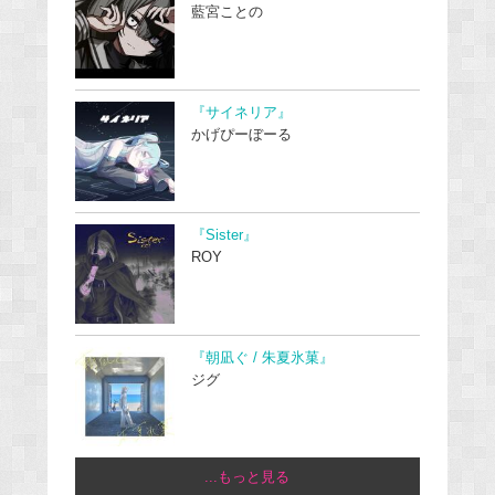
藍宮ことの
『サイネリア』
かげぴーぼーる
『Sister』
ROY
『朝凪ぐ / 朱夏氷菓』
ジグ
...もっと見る