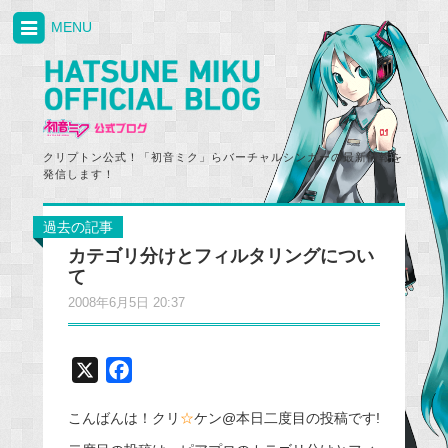
MENU
クリプトン公式！「初音ミク」らバーチャルシンガーの最新情報を
発信します！
過去の記事
カテゴリ分けとフィルタリングについ
て
2008年6月5日 20:37
X
F
a
こんばんは！クリ
☆
ケン@本日二度目の投稿です!
c
e