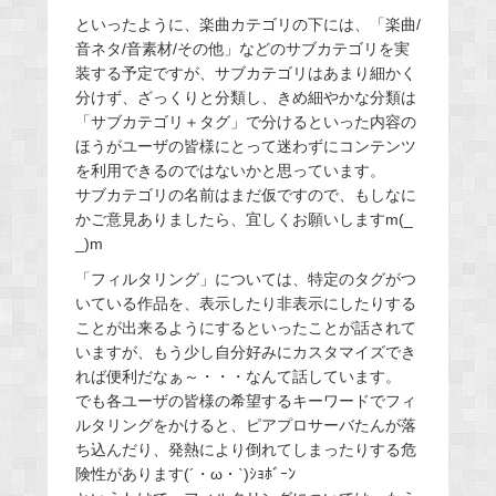
といったように、楽曲カテゴリの下には、「楽曲/
音ネタ/音素材/その他」などのサブカテゴリを実
装する予定ですが、サブカテゴリはあまり細かく
分けず、ざっくりと分類し、きめ細やかな分類は
「サブカテゴリ＋タグ」で分けるといった内容の
ほうがユーザの皆様にとって迷わずにコンテンツ
を利用できるのではないかと思っています。
サブカテゴリの名前はまだ仮ですので、もしなに
かご意見ありましたら、宜しくお願いしますm(_
_)m
「フィルタリング」については、特定のタグがつ
いている作品を、表示したり非表示にしたりする
ことが出来るようにするといったことが話されて
いますが、もう少し自分好みにカスタマイズでき
れば便利だなぁ～・・・なんて話しています。
でも各ユーザの皆様の希望するキーワードでフィ
ルタリングをかけると、ピアプロサーバたんが落
ち込んだり、発熱により倒れてしまったりする危
険性があります(´・ω・`)ｼｮﾎﾞｰﾝ