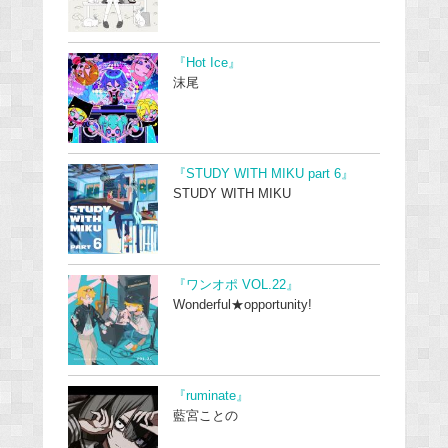
『Hot Ice』
沫尾
『STUDY WITH MIKU part 6』
STUDY WITH MIKU
『ワンオポ VOL.22』
Wonderful★opportunity!
『ruminate』
藍宮ことの