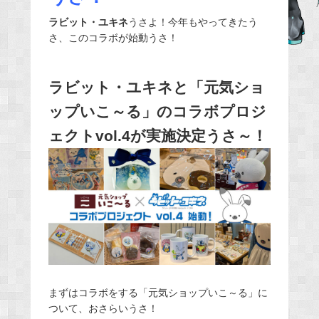
e
ラビット・ユキネ
うさよ！今年もやってきたう
b
さ、このコラボが始動うさ！
o
o
ラビット・ユキネと「元気ショ
k
ップいこ～る」のコラボプロジ
ェクトvol.4が実施決定うさ～！
まずはコラボをする「元気ショップいこ～る」に
ついて、おさらいうさ！