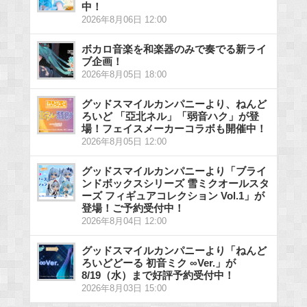
中！
2026年8月06日 12:00
ボカロ音楽を和楽器のみで奏でる新ライ
ブ企画！
2026年8月05日 18:00
グッドスマイルカンパニーより、ねんど
ろいど 「亞北ネル」「弱音ハク」が登
場！フェイスメーカーコラボも開催中！
2026年8月05日 12:00
グッドスマイルカンパニーより「ブライ
ンドボックスシリーズ 雪ミクオールスタ
ーズ フィギュアコレクション Vol.1」が
登場！ご予約受付中！
2026年8月04日 12:00
グッドスマイルカンパニーより「ねんど
ろいどどーる 初音ミク ∞Ver.」が
8/19（水）まで好評予約受付中！
2026年8月03日 15:00