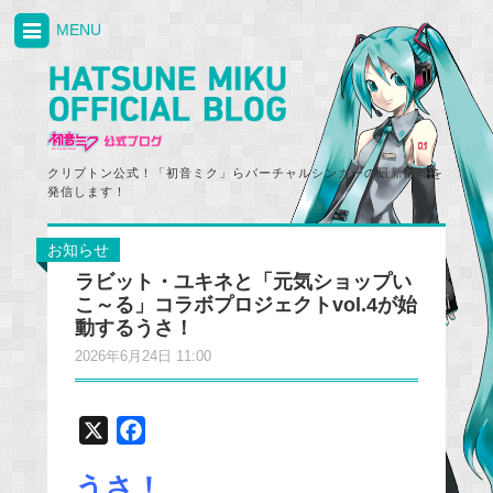
MENU
クリプトン公式！「初音ミク」らバーチャルシンガーの最新情報を
発信します！
お知らせ
ラビット・ユキネと「元気ショップい
こ～る」コラボプロジェクトvol.4が始
動するうさ！
2026年6月24日 11:00
X
F
a
うさ！
c