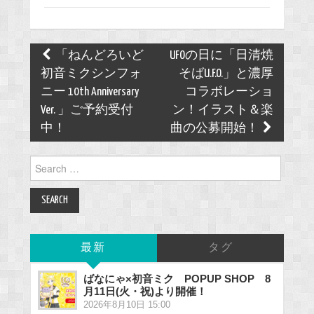
Post
「ねんどろいど
UFOの日に「日清焼
navigation
初音ミクシンフォ
そばU.F.O.」と濃厚
ニー 10th Anniversary
コラボレーショ
Ver. 」ご予約受付
ン！イラスト＆楽
中！
曲の公募開始！
Search
for:
最新
タグ
ばなにゃ×初音ミク POPUP SHOP 8
月11日(火・祝)より開催！
2026年8月10日 15:00