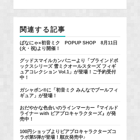
o
o
k
関連する記事
ばなにゃ×初音ミク POPUP SHOP 8月11日
(火・祝)より開催！
グッドスマイルカンパニーより「ブラインドボ
ックスシリーズ 雪ミクオールスターズ フィギ
ュアコレクション Vol.1」が登場！ご予約受付
中！
ガシャポン®に「初音ミク みんなでプールフィ
ギュア」が登場！
おだやかな色合いのラインマーカー『マイルド
ライナー with ピアプロキャラクターズ』が発
売中！
100円ショップよりピアプロキャラクターズコ
ラボ第5弾が登場！順次発売中♪