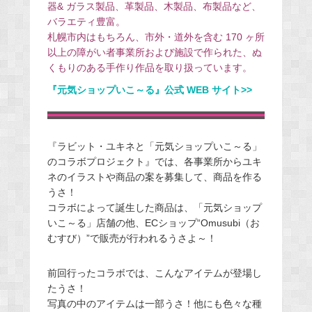
器& ガラス製品、革製品、木製品、布製品など、
バラエティ豊富。
札幌市内はもちろん、市外・道外を含む 170 ヶ所
以上の障がい者事業所および施設で作られた、ぬ
くもりのある手作り作品を取り扱っています。
『元気ショップいこ～る』公式 WEB サイト>>
『ラビット・ユキネと「元気ショップいこ～る」
のコラボプロジェクト』では、各事業所からユキ
ネのイラストや商品の案を募集して、商品を作る
うさ！
コラボによって誕生した商品は、「元気ショップ
いこ～る」店舗の他、ECショップ“Omusubi（お
むすび）”で販売が行われるうさよ～！
前回行ったコラボでは、こんなアイテムが登場し
たうさ！
写真の中のアイテムは一部うさ！他にも色々な種