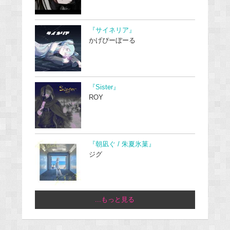
『サイネリア』
かげぴーぼーる
『Sister』
ROY
『朝凪ぐ / 朱夏氷菓』
ジグ
...もっと見る