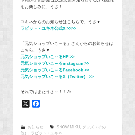
をお楽しみに、うさ！
ユキネからのお知らせはこちらで、うさ▼
ラビット・ユキネ公式X >>>>
「元気ショップいこ～る」さんからのお知らせは
こちら、うさ▼
元気ショップいこ～るHP >>
元気ショップいこ～るinstagram >>
元気ショップいこ～るFacebook >>
元気ショップいこ～るX（Twitter） >>
それではまたうさ～！！ﾉｼ
X
F
a
c
e
お知らせ
SNOW MIKU
,
グッズ（その
他）
,
ラビット・ユキネ
b