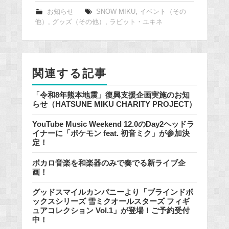
e
お知らせ
SNOW MIKU
,
イベント（その
他）
,
グッズ（その他）
,
ラビット・ユキネ
b
o
o
k
関連する記事
「令和8年熊本地震」復興支援企画実施のお知
らせ（HATSUNE MIKU CHARITY PROJECT）
YouTube Music Weekend 12.0のDay2ヘッドラ
イナーに「ポケモン feat. 初音ミク」が参加決
定！
ボカロ音楽を和楽器のみで奏でる新ライブ企
画！
グッドスマイルカンパニーより「ブラインドボ
ックスシリーズ 雪ミクオールスターズ フィギ
ュアコレクション Vol.1」が登場！ご予約受付
中！