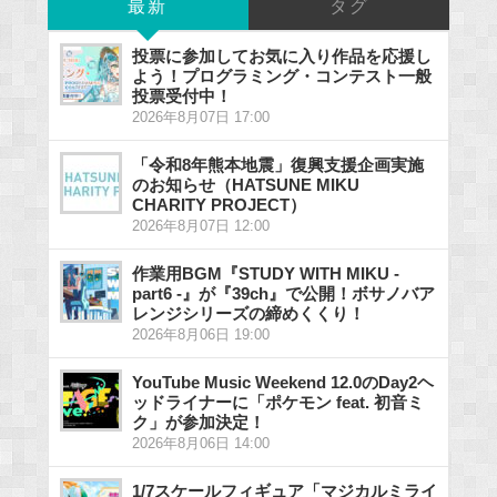
最新
タグ
投票に参加してお気に入り作品を応援し
よう！プログラミング・コンテスト一般
投票受付中！
2026年8月07日 17:00
「令和8年熊本地震」復興支援企画実施
のお知らせ（HATSUNE MIKU
CHARITY PROJECT）
2026年8月07日 12:00
作業用BGM『STUDY WITH MIKU -
part6 -』が『39ch』で公開！ボサノバア
レンジシリーズの締めくくり！
2026年8月06日 19:00
YouTube Music Weekend 12.0のDay2ヘ
ッドライナーに「ポケモン feat. 初音ミ
ク」が参加決定！
2026年8月06日 14:00
1/7スケールフィギュア「マジカルミライ