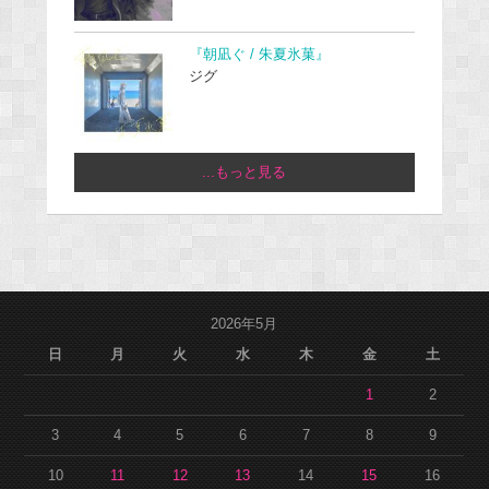
『朝凪ぐ / 朱夏氷菓』
ジグ
...もっと見る
2026年5月
日
月
火
水
木
金
土
1
2
3
4
5
6
7
8
9
10
11
12
13
14
15
16