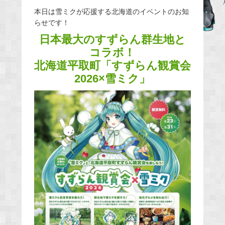
e
本日は雪ミクが応援する北海道のイベントのお知
らせです！
b
o
日本最大のすずらん群生地と
o
コラボ！
k
北海道平取町「すずらん観賞会
2026×雪ミク」