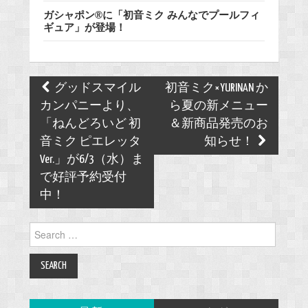
ガシャポン®に「初音ミク みんなでプールフィ
ギュア」が登場！
Post
グッドスマイル
初音ミク×YURINAN か
navigation
カンパニーより、
ら夏の新メニュー
「ねんどろいど 初
＆新商品発売のお
音ミク ピエレッタ
知らせ！
Ver.」が6/3（水）ま
で好評予約受付
中！
Search
for: