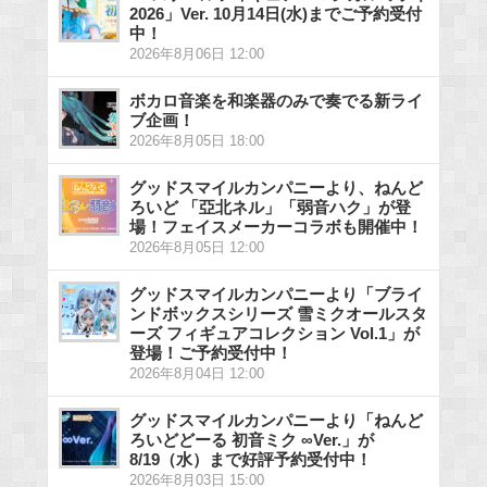
2026」Ver. 10月14日(水)までご予約受付
中！
2026年8月06日 12:00
ボカロ音楽を和楽器のみで奏でる新ライ
ブ企画！
2026年8月05日 18:00
グッドスマイルカンパニーより、ねんど
ろいど 「亞北ネル」「弱音ハク」が登
場！フェイスメーカーコラボも開催中！
2026年8月05日 12:00
グッドスマイルカンパニーより「ブライ
ンドボックスシリーズ 雪ミクオールスタ
ーズ フィギュアコレクション Vol.1」が
登場！ご予約受付中！
2026年8月04日 12:00
グッドスマイルカンパニーより「ねんど
ろいどどーる 初音ミク ∞Ver.」が
8/19（水）まで好評予約受付中！
2026年8月03日 15:00