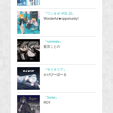
『ワンオポ VOL.22』
Wonderful★opportunity!
『ruminate』
藍宮ことの
『サイネリア』
かげぴーぼーる
『Sister』
ROY