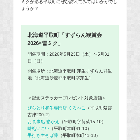
ミクが彩る平取町にぜひ訪れてみてはいかがでし
ょうか？
北海道平取町「すずらん観賞会
2026×雪ミク」
開催期間：2026年5月23日（土）〜5月31
日（日）
開催場所：北海道平取町 芽生すずらん群生
地（北海道沙流郡平取町字芽生）
＜記念ステッカープレゼント対象店舗＞
びらとり和牛専門店 くろべこ
（平取町紫雲
古津200-2）
お食事処 彩かえ
（平取町字荷菜15-10）
味処いこい
（平取町本町41-10）
手打ち生そば藤
（平取町本町41-13）