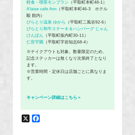
軽食・喫茶モンブラン
（平取町本町48-1）
A‘laise cafe Ann
（平取町本町46-3 ホテル
駿 館内）
びらとり温泉 ゆから
（平取町二風谷92-6）
びらとり和牛ステーキ＆ハンバーグ じゃん
けんぽん
（平取町振内町30-11）
仁世宇園
（平取町字岩知志68-4）
※テイクアウトも対象。数量限定のため、
記念ステッカーは無くなり次第終了となり
ます。
※営業時間・定休日は店舗ごとに異なりま
す。
キャンペーン詳細はこちら＞
X
F
a
c