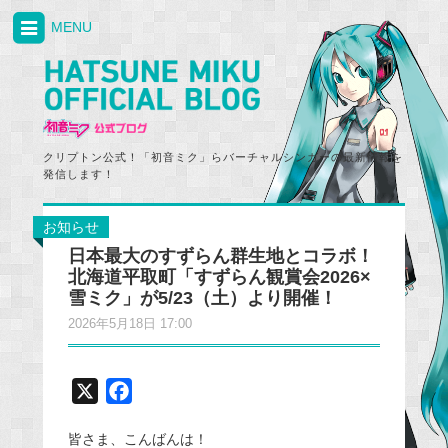
MENU
クリプトン公式！「初音ミク」らバーチャルシンガーの最新情報を
発信します！
お知らせ
日本最大のすずらん群生地とコラボ！
北海道平取町「すずらん観賞会2026×
雪ミク」が5/23（土）より開催！
2026年5月18日 17:00
X
F
a
皆さま、こんばんは！
c