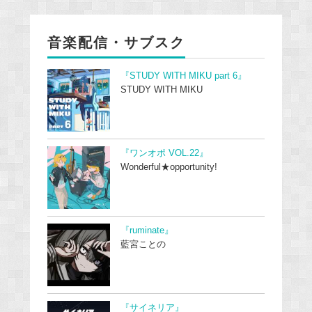
音楽配信・サブスク
『STUDY WITH MIKU part 6』
STUDY WITH MIKU
『ワンオポ VOL.22』
Wonderful★opportunity!
『ruminate』
藍宮ことの
『サイネリア』