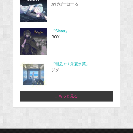
かげぴーぼーる
『Sister』
ROY
『朝凪ぐ / 朱夏氷菓』
ジグ
...もっと見る