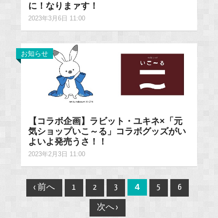
に！なりまァす！
2023年3月6日 11:00
お知らせ
【コラボ企画】ラビット・ユキネ×「元
気ショップいこ～る」コラボグッズがい
よいよ発売うさ！！
2023年2月3日 11:00
Post
4
‹ 前へ
1
2
3
5
6
navigation
次へ ›