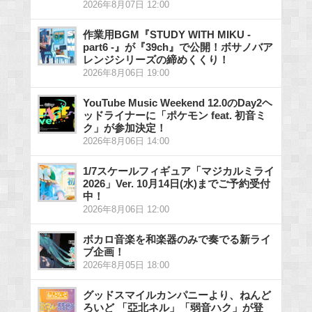
2026年8月07日 12:00
作業用BGM『STUDY WITH MIKU -
part6 -』が『39ch』で公開！ボサノバア
レンジシリーズの締めくくり！
2026年8月06日 19:00
YouTube Music Weekend 12.0のDay2ヘ
ッドライナーに「ポケモン feat. 初音ミ
ク」が参加決定！
2026年8月06日 14:00
1/7スケールフィギュア「マジカルミライ
2026」Ver. 10月14日(水)までご予約受付
中！
2026年8月06日 12:00
ボカロ音楽を和楽器のみで奏でる新ライ
ブ企画！
2026年8月05日 18:00
グッドスマイルカンパニーより、ねんど
ろいど 「亞北ネル」「弱音ハク」が登