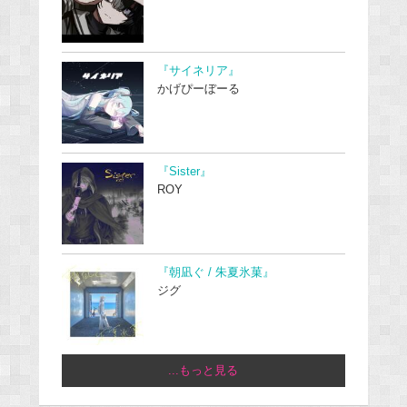
『サイネリア』
かげぴーぼーる
『Sister』
ROY
『朝凪ぐ / 朱夏氷菓』
ジグ
...もっと見る