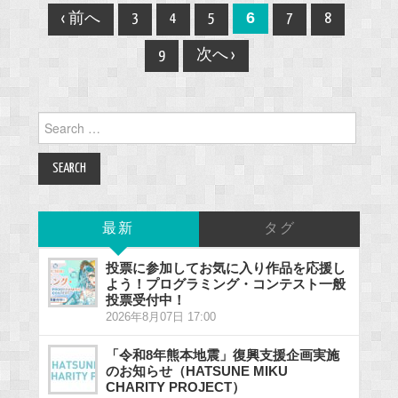
Post
6
‹ 前へ
3
4
5
7
8
navigation
9
次へ ›
Search
for:
最新
タグ
投票に参加してお気に入り作品を応援し
よう！プログラミング・コンテスト一般
投票受付中！
2026年8月07日 17:00
「令和8年熊本地震」復興支援企画実施
のお知らせ（HATSUNE MIKU
CHARITY PROJECT）