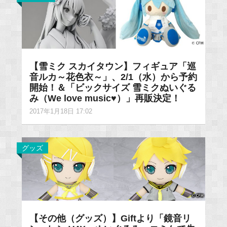
【雪ミク スカイタウン】フィギュア「巡
音ルカ～花色衣～」、2/1（水）から予約
開始！＆「ビックサイズ 雪ミクぬいぐる
み（We love music♥）」再販決定！
2017年1月18日 17:02
グッズ
【その他（グッズ）】Giftより「鏡音リ