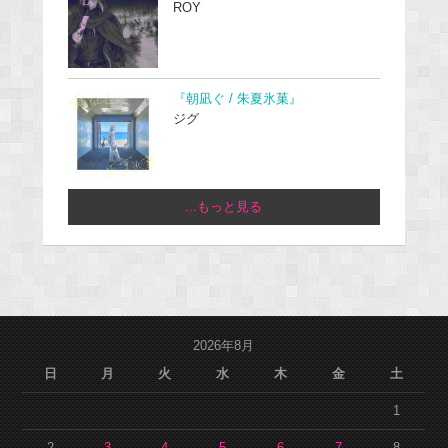
ROY
『朝凪ぐ / 朱夏氷菓』
ジグ
...もっと見る
2026年8月
日
月
火
水
木
金
土
1
2
3
4
5
6
7
8