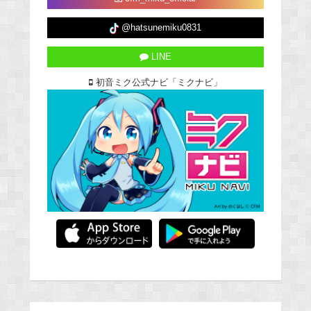
@hatsunemiku0831
LINE
初音ミク公式ナビ「ミクナビ」