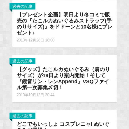
過去の記事
【プレゼント企画】明日より冬コミで販
売の『たこルカぬいぐるみストラップ(手
のりサイズ)』をドドーンと10名様にプレ
ゼント♪
2010年12月28日 18:00
過去の記事
【グッズ】たこルカぬいぐるみ（肩のり
サイズ）が19日より案内開始！そして
『鏡音リン・レンAppend』VSQファイ
ル第一次募集〆切！
2010年10月12日 20:44
過去の記事
どこでもいっしょ コスプレニャ! ぬいぐ