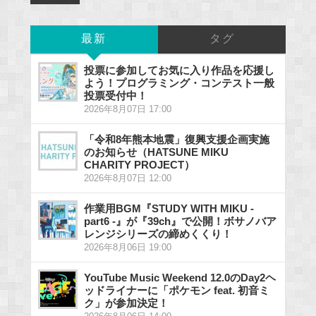
最新
タグ
投票に参加してお気に入り作品を応援し
よう！プログラミング・コンテスト一般
投票受付中！
2026年8月07日 17:00
「令和8年熊本地震」復興支援企画実施
のお知らせ（HATSUNE MIKU
CHARITY PROJECT）
2026年8月07日 12:00
作業用BGM『STUDY WITH MIKU -
part6 -』が『39ch』で公開！ボサノバア
レンジシリーズの締めくくり！
2026年8月06日 19:00
YouTube Music Weekend 12.0のDay2ヘ
ッドライナーに「ポケモン feat. 初音ミ
ク」が参加決定！