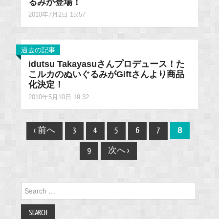
るみが登場！
2010年7月2日 15:57
過去の記事
idutsu Takayasuさんプロデュース！た
こルカのぬいぐるみがGiftさんより商品
化決定！
2010年5月10日 19:32
Post
8
‹ 前へ
3
4
5
6
7
navigation
9
次へ ›
Search
for: