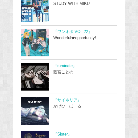
STUDY WITH MIKU
『ワンオポ VOL.22』
Wonderful★opportunity!
『ruminate』
藍宮ことの
『サイネリア』
かげぴーぼーる
『Sister』