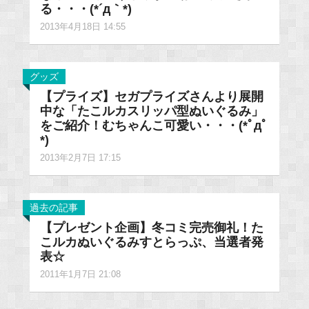
る・・・(*´д｀*)
2013年4月18日 14:55
グッズ
【プライズ】セガプライズさんより展開
中な「たこルカスリッパ型ぬいぐるみ」
をご紹介！むちゃんこ可愛い・・・(*ﾟдﾟ
*)
2013年2月7日 17:15
過去の記事
【プレゼント企画】冬コミ完売御礼！た
こルカぬいぐるみすとらっぷ、当選者発
表☆
2011年1月7日 21:08