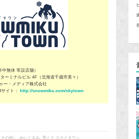
年中無休 常設店舗）
ターミナルビル 4F（北海道千歳市美々）
ャー・メディア株式会社
Bサイト：
http://snowmiku.com/skytown
（その他）
,
ぬいぐるみ
,
雪ミク スカイタウン