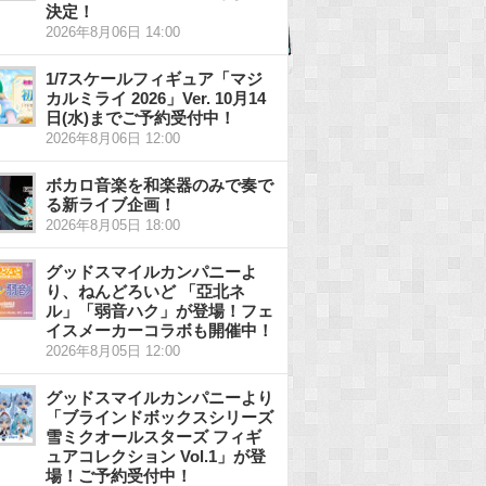
決定！
2026年8月06日 14:00
1/7スケールフィギュア「マジ
カルミライ 2026」Ver. 10月14
日(水)までご予約受付中！
2026年8月06日 12:00
ボカロ音楽を和楽器のみで奏で
る新ライブ企画！
2026年8月05日 18:00
グッドスマイルカンパニーよ
り、ねんどろいど 「亞北ネ
ル」「弱音ハク」が登場！フェ
イスメーカーコラボも開催中！
2026年8月05日 12:00
グッドスマイルカンパニーより
「ブラインドボックスシリーズ
雪ミクオールスターズ フィギ
ュアコレクション Vol.1」が登
場！ご予約受付中！