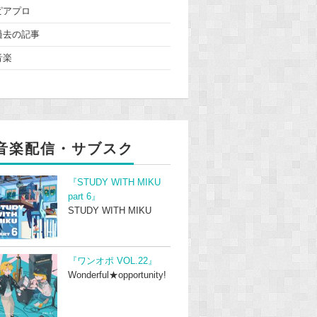
ピアプロ
過去の記事
音楽
音楽配信・サブスク
『STUDY WITH MIKU
part 6』
STUDY WITH MIKU
『ワンオポ VOL.22』
Wonderful★opportunity!