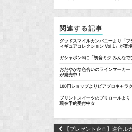
b
o
o
関連する記事
k
グッドスマイルカンパニーより「ブラ
ィギュアコレクション Vol.1」が
ガシャポン®に「初音ミク みんな
おだやかな色合いのラインマーカー『
が発売中！
100円ショップよりピアプロキャラ
プリントスイーツのプリロールより
現在予約受付中☆
Post
【プレゼント企画】巡音ルカ 