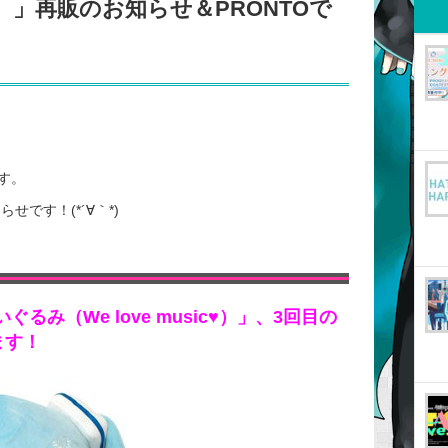
ic♥）」再販のお知らせ＆PRONTOで
す。
です！(*´∀｀*)
み（We love music♥）」、3回目の
ます！