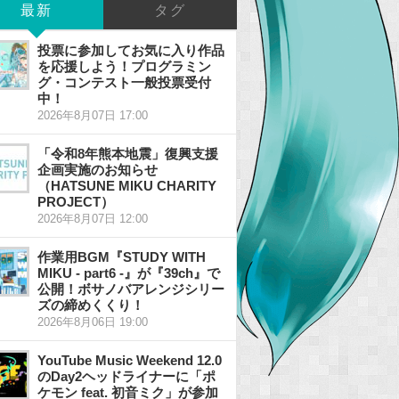
最新
タグ
投票に参加してお気に入り作品
を応援しよう！プログラミン
グ・コンテスト一般投票受付
中！
2026年8月07日 17:00
「令和8年熊本地震」復興支援
企画実施のお知らせ
（HATSUNE MIKU CHARITY
PROJECT）
2026年8月07日 12:00
作業用BGM『STUDY WITH
MIKU - part6 -』が『39ch』で
公開！ボサノバアレンジシリー
ズの締めくくり！
2026年8月06日 19:00
YouTube Music Weekend 12.0
のDay2ヘッドライナーに「ポ
ケモン feat. 初音ミク」が参加