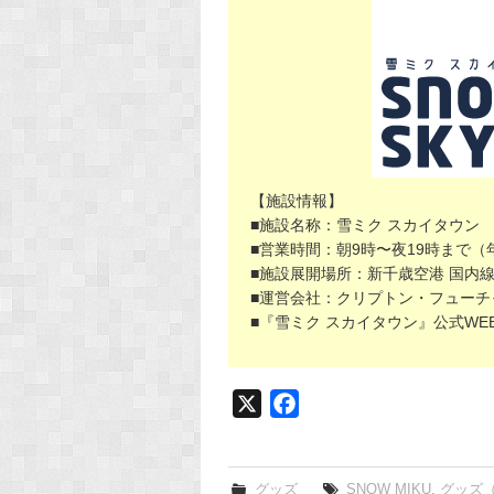
【施設情報】
■施設名称：雪ミク スカイタウン
■営業時間：朝9時〜夜19時まで（
■施設展開場所：新千歳空港 国内線
■運営会社：クリプトン・フューチ
■『雪ミク スカイタウン』公式WE
X
F
a
c
e
グッズ
SNOW MIKU
,
グッズ