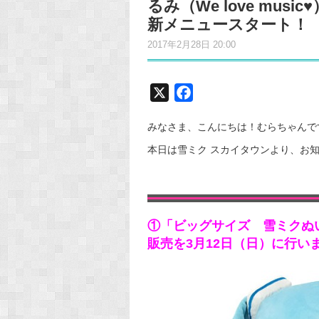
るみ（We love mus
新メニュースタート！
2017年2月28日 20:00
X
F
a
みなさま、こんにちは！むらちゃんで
c
e
本日は雪ミク スカイタウンより、お知らせ
b
o
o
k
①「ビッグサイズ 雪ミクぬいぐる
販売を3月12日（日）に行い