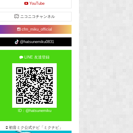
YouTube
ニコニコチャンネル
cfm_miku_official
@hatsunemiku0831
LINE 友達登録
ID：@hatsunemiku
初音ミク公式ナビ「ミクナビ」