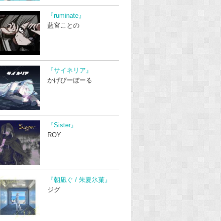
『ruminate』
藍宮ことの
『サイネリア』
かげぴーぼーる
『Sister』
ROY
『朝凪ぐ / 朱夏氷菓』
ジグ