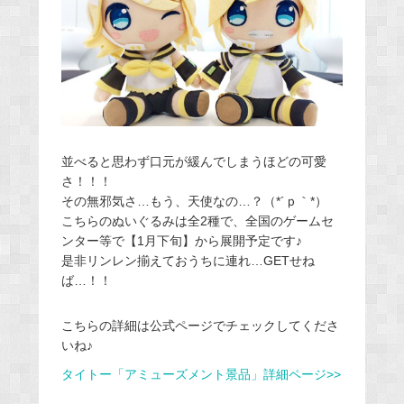
並べると思わず口元が緩んでしまうほどの可愛
さ！！！
その無邪気さ…もう、天使なの…？（*´ｐ｀*）
こちらのぬいぐるみは全2種で、全国のゲームセ
ンター等で【1月下旬】から展開予定です♪
是非リンレン揃えておうちに連れ…GETせね
ば…！！
こちらの詳細は公式ページでチェックしてくださ
いね♪
タイトー「アミューズメント景品」詳細ページ>>