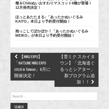
種＆Chibiぬいおすわりマスコット6種が登場！
12月発売決定！
ほっとあたたまる♪「あったかぬいぐるみ
KAITO」本日より予約受付開始！
抱っこしてぽかぽか！「あったかぬいぐるみ
MEIKO」が本日より予約受付開始！
Post
【MIKU EXPO】
【雪ミク スカイタ
navigation
「HATSUNE MIKU EXPO
ウン】「北海道ぐ
2016 in Taiwan」6月に
るっとシアター」
開催決定！
新プログラム追
加！！
Search
for: