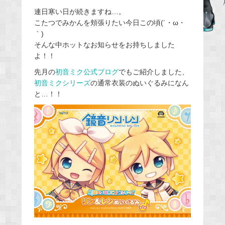
e
連日寒い日が続きますね…。
こたつでみかんを頬張りたい今日この頃(´・ω・
b
｀)
o
そんな中ホットなお知らせをお持ちしました
o
よ！！
k
先月の
初音ミク公式ブログ
でもご紹介しました、
初音ミクシリーズ
の通常衣装のぬいぐるみになん
と…！！