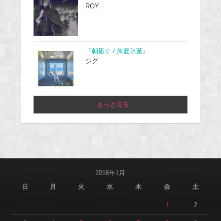
ROY
『朝凪ぐ / 朱夏氷菓』
ジグ
...もっと見る
2016年1月
日
月
火
水
木
金
土
1
2