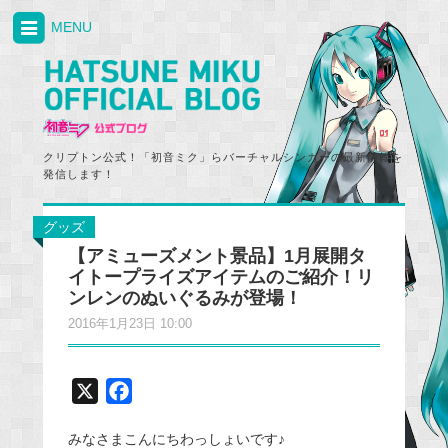
MENU
クリプトン公式！「初音ミク」らバーチャルシンガーの最新情報を
発信します！
グッズ
【アミューズメント景品】1月展開タ
イトープライズアイテムのご紹介！リ
ンレンのぬいぐるみが登場！
2016年1月23日 10:00
X
F
a
みなさまこんにちわっしょいです♪
c