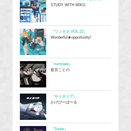
STUDY WITH MIKU
『ワンオポ VOL.22』
Wonderful★opportunity!
『ruminate』
藍宮ことの
『サイネリア』
かげぴーぼーる
『Sister』