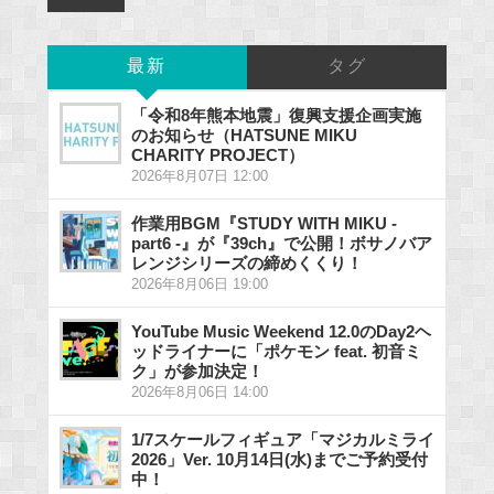
最新
タグ
「令和8年熊本地震」復興支援企画実施
のお知らせ（HATSUNE MIKU
CHARITY PROJECT）
2026年8月07日 12:00
作業用BGM『STUDY WITH MIKU -
part6 -』が『39ch』で公開！ボサノバア
レンジシリーズの締めくくり！
2026年8月06日 19:00
YouTube Music Weekend 12.0のDay2ヘ
ッドライナーに「ポケモン feat. 初音ミ
ク」が参加決定！
2026年8月06日 14:00
1/7スケールフィギュア「マジカルミライ
2026」Ver. 10月14日(水)までご予約受付
中！