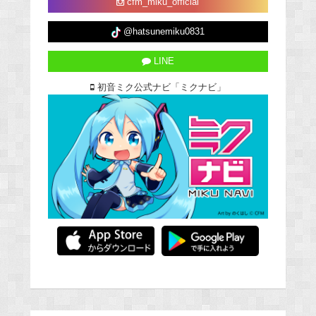
cfm_miku_official
@hatsunemiku0831
LINE
初音ミク公式ナビ「ミクナビ」