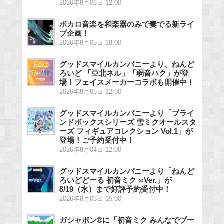
2026年8月06日 12:00
ボカロ音楽を和楽器のみで奏でる新ライ
ブ企画！
2026年8月05日 18:00
グッドスマイルカンパニーより、ねんど
ろいど 「亞北ネル」「弱音ハク」が登
場！フェイスメーカーコラボも開催中！
2026年8月05日 12:00
グッドスマイルカンパニーより「ブライ
ンドボックスシリーズ 雪ミクオールスタ
ーズ フィギュアコレクション Vol.1」が
登場！ご予約受付中！
2026年8月04日 12:00
グッドスマイルカンパニーより「ねんど
ろいどどーる 初音ミク ∞Ver.」が
8/19（水）まで好評予約受付中！
2026年8月03日 15:00
ガシャポン®に「初音ミク みんなでプー