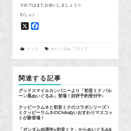
それではまたお会いしましょう☆
わしょ）
X
F
a
c
e
グッズ
ぬいぐるみ
,
プライズ
b
o
o
関連する記事
k
グッドスマイルカンパニーより「初音ミク バル
ーン風ぬいぐるみ」登場！好評予約受付中♪
クッピーラムネと初音ミクのコラボシリーズ！
ミクッピーラムネのChibiぬいおすわりマスコッ
トが新登場！
「ガンダム45周年×初音ミク」からぬいぐるみ6