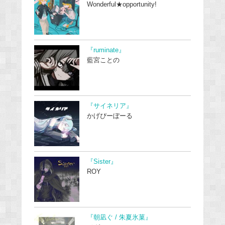
Wonderful★opportunity!
『ruminate』
藍宮ことの
『サイネリア』
かげぴーぼーる
『Sister』
ROY
『朝凪ぐ / 朱夏氷菓』