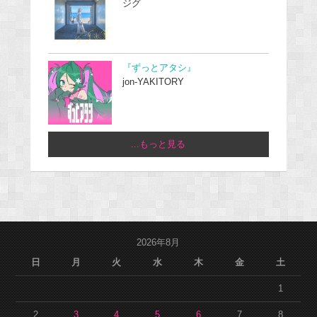
ジグ
『ずっとアタシ』
jon-YAKITORY
...もっと見る
2026年8月
日
月
火
水
木
金
土
1
2
3
4
5
6
7
8