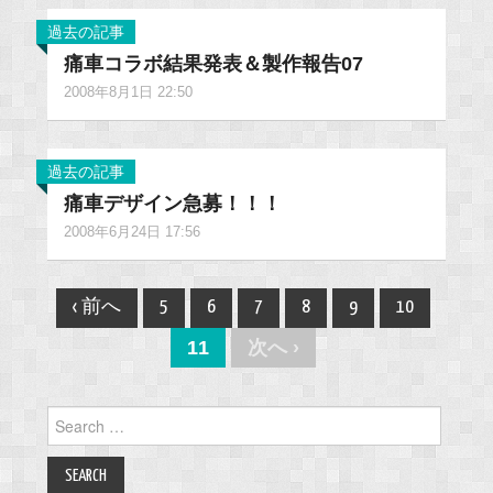
過去の記事
痛車コラボ結果発表＆製作報告07
2008年8月1日 22:50
過去の記事
痛車デザイン急募！！！
2008年6月24日 17:56
Post
‹ 前へ
5
6
7
8
9
10
navigation
11
次へ ›
Search
for: