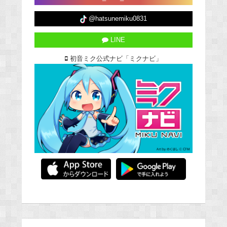
@hatsunemiku0831
LINE
初音ミク公式ナビ「ミクナビ」