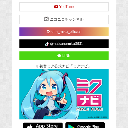
YouTube
ニコニコチャンネル
cfm_miku_official
@hatsunemiku0831
LINE
初音ミク公式ナビ「ミクナビ」