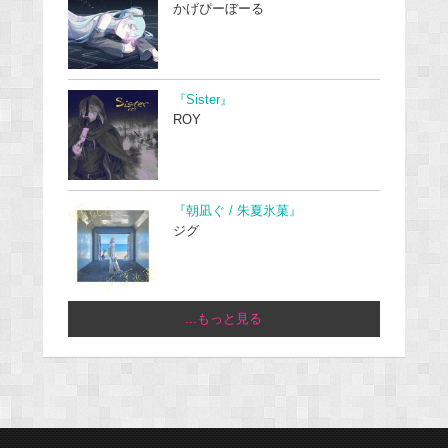
かげぴーぼーる
『Sister』
ROY
『朝凪ぐ / 朱夏氷菓』
ジグ
...もっと見る