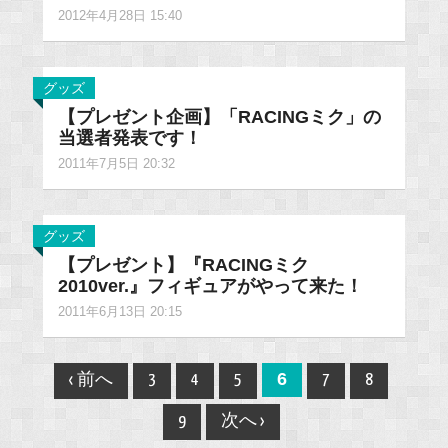
2012年4月28日 15:40
グッズ
【プレゼント企画】「RACINGミク」の
当選者発表です！
2011年7月5日 20:32
グッズ
【プレゼント】『RACINGミク
2010ver.』フィギュアがやって来た！
2011年6月13日 20:15
Post
6
‹ 前へ
3
4
5
7
8
navigation
9
次へ ›