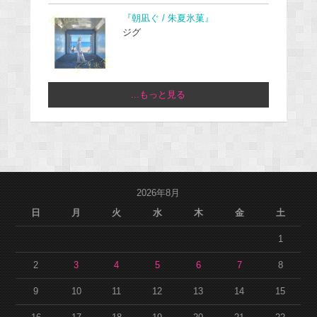
『朝凪ぐ / 朱夏氷菓』
ジグ
...もっと見る
2026年8月
日
月
火
水
木
金
土
1
2
3
4
5
6
7
8
9
10
11
12
13
14
15