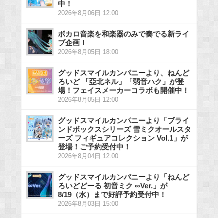
中！
2026年8月06日 12:00
ボカロ音楽を和楽器のみで奏でる新ライ
ブ企画！
2026年8月05日 18:00
グッドスマイルカンパニーより、ねんど
ろいど 「亞北ネル」「弱音ハク」が登
場！フェイスメーカーコラボも開催中！
2026年8月05日 12:00
グッドスマイルカンパニーより「ブライ
ンドボックスシリーズ 雪ミクオールスタ
ーズ フィギュアコレクション Vol.1」が
登場！ご予約受付中！
2026年8月04日 12:00
グッドスマイルカンパニーより「ねんど
ろいどどーる 初音ミク ∞Ver.」が
8/19（水）まで好評予約受付中！
2026年8月03日 15:00