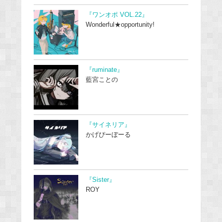
『ワンオポ VOL.22』
Wonderful★opportunity!
『ruminate』
藍宮ことの
『サイネリア』
かげぴーぼーる
『Sister』
ROY