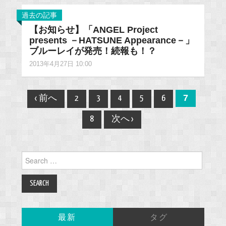
過去の記事
【お知らせ】「ANGEL Project
presents －HATSUNE Appearance－」
ブルーレイが発売！続報も！？
2013年4月27日 10:00
Post
7
‹ 前へ
2
3
4
5
6
navigation
8
次へ ›
Search
for:
最新
タグ