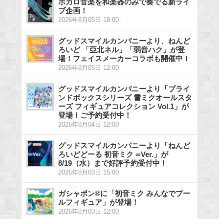
ボカロ音楽を和楽器のみで奏でる新ライ
ブ企画！
2026年8月05日 18:00
グッドスマイルカンパニーより、ねんど
ろいど 「亞北ネル」「弱音ハク」が登
場！フェイスメーカーコラボも開催中！
2026年8月05日 12:00
グッドスマイルカンパニーより「ブライ
ンドボックスシリーズ 雪ミクオールスタ
ーズ フィギュアコレクション Vol.1」が
登場！ご予約受付中！
2026年8月04日 12:00
グッドスマイルカンパニーより「ねんど
ろいどどーる 初音ミク ∞Ver.」が
8/19（水）まで好評予約受付中！
2026年8月03日 15:00
ガシャポン®に「初音ミク みんなでプー
ルフィギュア」が登場！
2026年8月03日 12:00