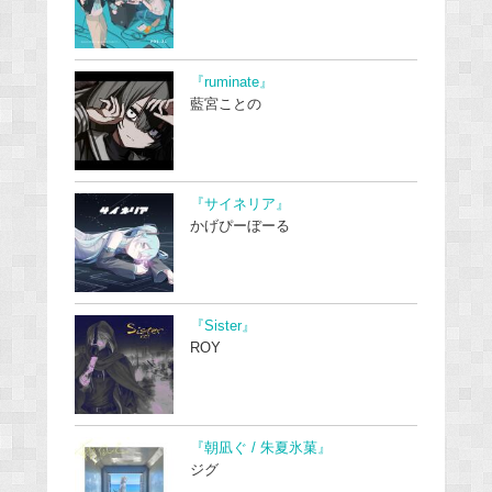
『ruminate』
藍宮ことの
『サイネリア』
かげぴーぼーる
『Sister』
ROY
『朝凪ぐ / 朱夏氷菓』
ジグ