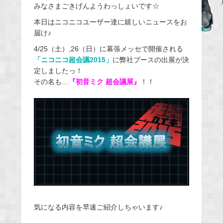
みなさまごきげんようわっしょいです☆
c
e
本日はニコニコユーザー達に嬉しいニュースをお
届け♪
b
o
4/25（土）,26（日）に幕張メッセで開催される
o
「ニコニコ超会議2015」
に弊社ブースの出展が決
定しましたっ！
k
その名も…
『初音ミク 超会議展』
！！
気になる内容を早速ご紹介しちゃいます♪