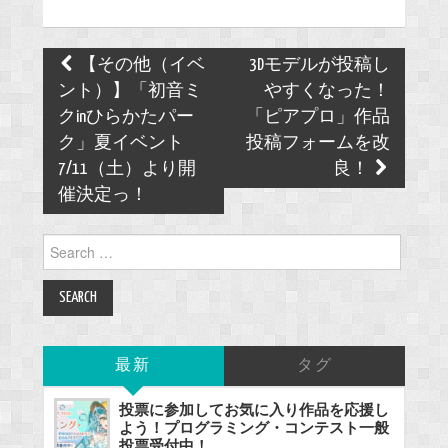
Post
【その他（イベ
3Dモデルが投稿し
navigation
ント）】「初音ミ
やすくなった！
クinひらかたパー
「ピアプロ」作品
ク」夏イベント
投稿フォームを改
7/11（土）より開
良！
催決定っ！
Search
for:
最新
タグ
投票に参加してお気に入り作品を応援し
よう！プログラミング・コンテスト一般
投票受付中！