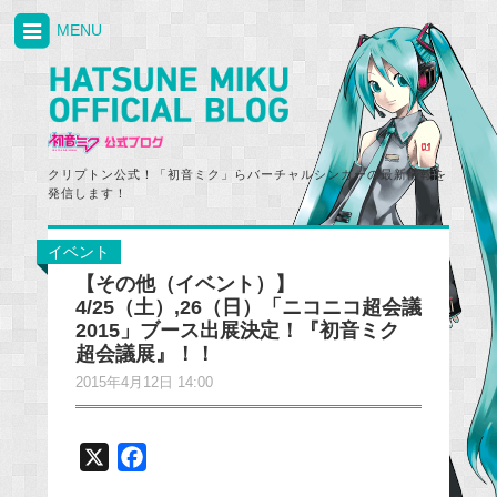
MENU
クリプトン公式！「初音ミク」らバーチャルシンガーの最新情報を
発信します！
イベント
【その他（イベント）】
4/25（土）,26（日）「ニコニコ超会議
2015」ブース出展決定！『初音ミク
超会議展』！！
2015年4月12日 14:00
X
F
a