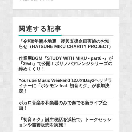
o
o
k
関連する記事
「令和8年熊本地震」復興支援企画実施のお知
らせ（HATSUNE MIKU CHARITY PROJECT）
作業用BGM『STUDY WITH MIKU - part6 -』が
『39ch』で公開！ボサノバアレンジシリーズの
締めくくり！
YouTube Music Weekend 12.0のDay2ヘッドラ
イナーに「ポケモン feat. 初音ミク」が参加決
定！
ボカロ音楽を和楽器のみで奏でる新ライブ企
画！
『初音ミク』誕生秘話を浜松で。トークセッシ
ョンや書籍販売を実施！