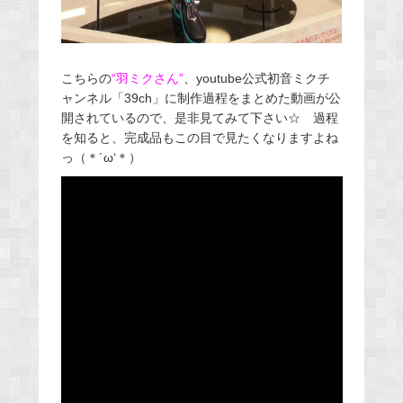
こちらの
“羽ミクさん”
、youtube公式初音ミクチ
ャンネル「39ch」に制作過程をまとめた動画が公
開されているので、是非見てみて下さい☆ 過程
を知ると、完成品もこの目で見たくなりますよね
っ（＊´ω‘＊）