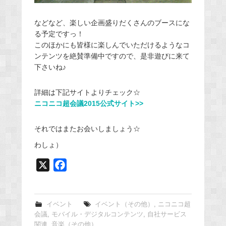
などなど、楽しい企画盛りだくさんのブースにな
る予定ですっ！
このほかにも皆様に楽しんでいただけるようなコ
ンテンツを絶賛準備中ですので、是非遊びに来て
下さいね♪
詳細は下記サイトよりチェック☆
ニコニコ超会議2015公式サイト>>
それではまたお会いしましょう☆
わしょ）
X
F
a
c
e
イベント
イベント（その他）
,
ニコニコ超
会議
,
モバイル・デジタルコンテンツ
,
自社サービス
b
関連
,
音楽（その他）