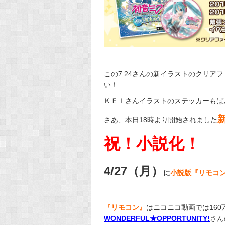
この7:24さんの新イラストのクリア
い！
ＫＥＩさんイラストのステッカーもば
さあ、本日18時より開始されました
祝！小説化！
4/27（月）
に
小説版『リモコ
『リモコン』
はニコニコ動画では16
WONDERFUL★OPPORTUNITY!
さん