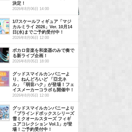
決定！
2026年8月06日 14:00
1/7スケールフィギュア「マジ
カルミライ 2026」Ver. 10月14
日(水)までご予約受付中！
2026年8月06日 12:00
ボカロ音楽を和楽器のみで奏で
る新ライブ企画！
2026年8月05日 18:00
グッドスマイルカンパニーよ
り、ねんどろいど 「亞北ネ
ル」「弱音ハク」が登場！フェ
イスメーカーコラボも開催中！
2026年8月05日 12:00
グッドスマイルカンパニーより
「ブラインドボックスシリーズ
雪ミクオールスターズ フィギ
ュアコレクション Vol.1」が登
場！ご予約受付中！