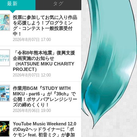
最新
タグ
投票に参加してお気に入り作品
を応援しよう！プログラミン
グ・コンテスト一般投票受付
中！
2026年8月07日 17:00
「令和8年熊本地震」復興支援
企画実施のお知らせ
（HATSUNE MIKU CHARITY
PROJECT）
2026年8月07日 12:00
作業用BGM『STUDY WITH
MIKU - part6 -』が『39ch』で
公開！ボサノバアレンジシリー
ズの締めくくり！
2026年8月06日 19:00
YouTube Music Weekend 12.0
のDay2ヘッドライナーに「ポ
ケモン feat. 初音ミク」が参加