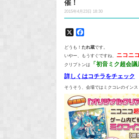
催！
2015年4月23日 18:30
X
F
a
どうも！
たれ蔵
です。
c
ニコニ
いやー、もうすぐですね、
e
「初音ミク超会議
b
クリプトンは
o
詳しくはコチラをチェック
o
そうそう、会場ではミクコレのインス
k