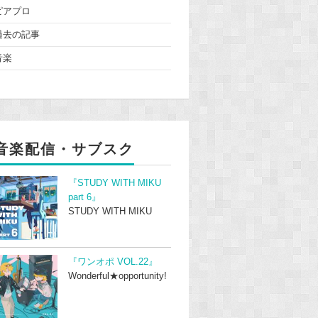
ピアプロ
過去の記事
音楽
音楽配信・サブスク
『STUDY WITH MIKU
part 6』
STUDY WITH MIKU
『ワンオポ VOL.22』
Wonderful★opportunity!