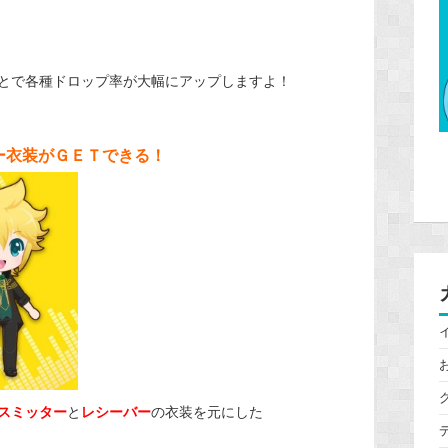
とで各種ドロップ率が大幅にアップしますよ！
ー衣装がＧＥＴできる！
スミッター
と
レシーバー
の衣装を元にした