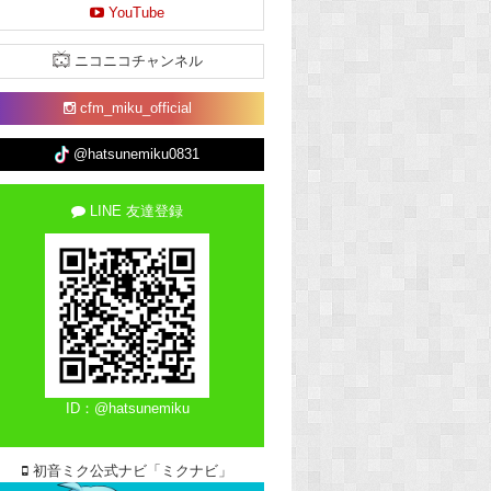
YouTube
ニコニコチャンネル
cfm_miku_official
@hatsunemiku0831
LINE 友達登録
ID：@hatsunemiku
初音ミク公式ナビ「ミクナビ」