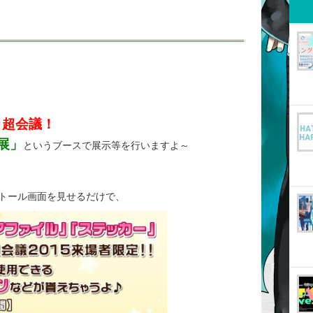
コ超会議！
展」
というブースで展示等を行いますよ～
トール画面を見せるだけで、