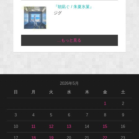
『朝凪ぐ / 朱夏氷菓』
ジグ
...もっと見る
2026年5月
日
月
火
水
木
金
土
1
2
3
4
5
6
7
8
9
10
11
12
13
14
15
16
17
18
19
20
21
22
23