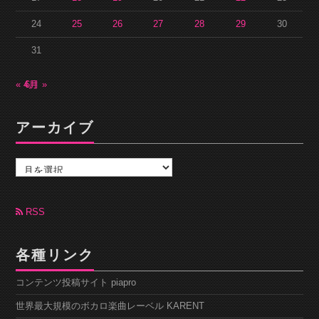
24
25
26
27
28
29
30
31
« 4月
6月 »
アーカイブ
ア
ー
カ
イ
ブ
RSS
各種リンク
コンテンツ投稿サイト piapro
世界最大規模のボカロ楽曲レーベル KARENT