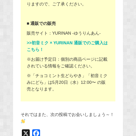
りますので、ご了承ください。
■ 通販での販売
販売サイト：YURINAN -ゆうりんあん-
>>初音ミク × YURINAN 通販でのご購入は
こちら！
※お届け予定日：個別の商品ページに記載
されている情報をご確認ください。
※「チョコミント生どらやき」「初音ミク
みにどら」は5月20日（水）12:00〜 の販
売となります。
それではまた、次の投稿でお会いしましょう～！
X
F