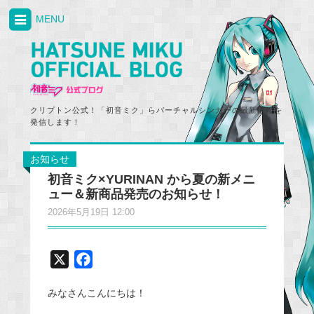
MENU
クリプトン公式！「初音ミク」らバーチャルシンガーの最新情報を
発信します！
お知らせ
初音ミク×YURINAN から夏の新メニ
ュー＆新商品発売のお知らせ！
2026年5月19日 12:00
X
F
a
みなさんこんにちは！
c
e