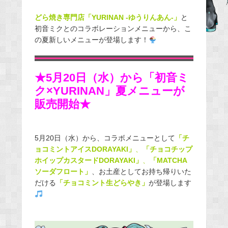
b
どら焼き専門店「YURINAN -ゆうりんあん-」
と
o
初音ミクとのコラボレーションメニューから、こ
o
の夏新しいメニューが登場します！
k
★5月20日（水）から「初音ミ
ク×YURINAN」夏メニューが
販売開始★
5月20日（水）から、コラボメニューとして
「チ
ョコミントアイスDORAYAKI」
、
「チョコチップ
ホイップカスタードDORAYAKI」
、
「MATCHA
ソーダフロート」
、
お土産としてお持ち帰りいた
だける
「チョコミント生どらやき」
が登場します