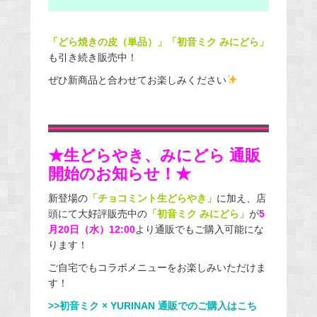
「どら焼きの皮（単品）」「初音ミク みにどら」
も引き続き販売中！
ぜひ新商品と合わせてお楽しみください
★生どらやき、みにどら 通販
開始のお知らせ！★
新登場の
「チョコミント生どらやき」
に加え、店
頭にて大好評販売中の
「初音ミク みにどら」
が
5
月20日（水）12:00
より
通販でもご購入可能にな
ります！
ご自宅でもコラボメニューをお楽しみいただけま
す！
>>初音ミク × YURINAN 通販でのご購入はこち