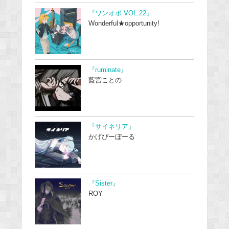
『ワンオポ VOL.22』
Wonderful★opportunity!
『ruminate』
藍宮ことの
『サイネリア』
かげぴーぼーる
『Sister』
ROY