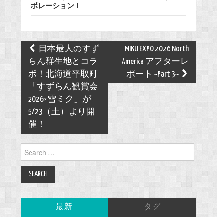
ボレーション！
Post
日本最大のすず
MIKU EXPO 2026 North
navigation
らん群生地とコラ
America アフターレ
ボ！北海道平取町
ポート ~Part 3~
「すずらん観賞会
2026×雪ミク」が
5/23（土）より開
催！
Search
for:
最新
タグ