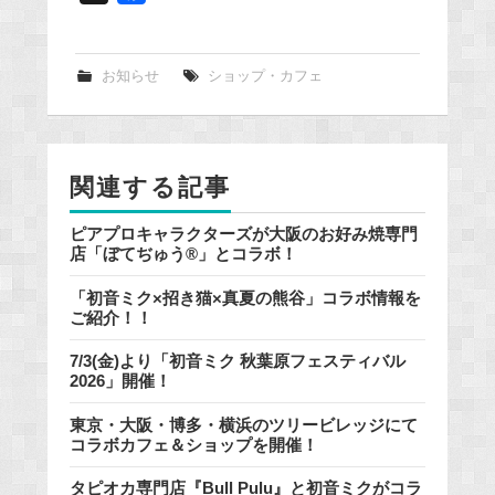
a
c
e
お知らせ
ショップ・カフェ
b
o
o
関連する記事
k
ピアプロキャラクターズが大阪のお好み焼専門
店「ぼてぢゅう®」とコラボ！
「初音ミク×招き猫×真夏の熊谷」コラボ情報を
ご紹介！！
7/3(金)より「初音ミク 秋葉原フェスティバル
2026」開催！
東京・大阪・博多・横浜のツリービレッジにて
コラボカフェ＆ショップを開催！
タピオカ専門店『Bull Pulu』と初音ミクがコラ