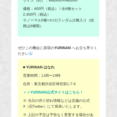
サイズ（約）：W60mm×H60mm
価格：400円（税込） / 全6種セット
2,400円（税込）
※ノーマル5種+ホロ(ランダム)1種入り（絵
柄は6種類）
ぜひこの機会に原宿の
YURINAN
へお立ち寄りく
ださい
■
YURINAN はなれ
営業時間：11時〜19時
住所：東京都渋谷区神宮前1-7-6
＞＞YURINAN公式サイトはこちら！
※ 当日の売り切れ情報などは店舗の公式
X（旧Twitter）にて発表いたします。
※ 上記の予定は予告なく変更する場合があ