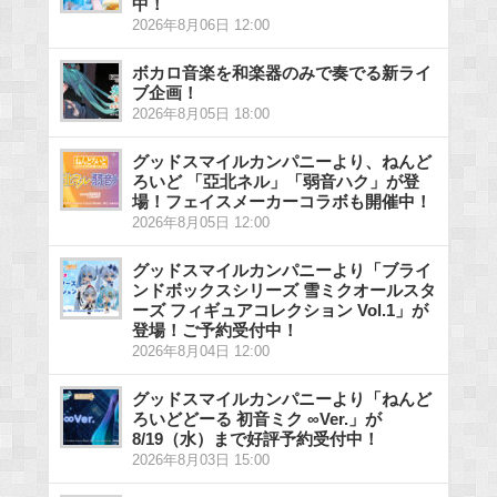
中！
2026年8月06日 12:00
ボカロ音楽を和楽器のみで奏でる新ライ
ブ企画！
2026年8月05日 18:00
グッドスマイルカンパニーより、ねんど
ろいど 「亞北ネル」「弱音ハク」が登
場！フェイスメーカーコラボも開催中！
2026年8月05日 12:00
グッドスマイルカンパニーより「ブライ
ンドボックスシリーズ 雪ミクオールスタ
ーズ フィギュアコレクション Vol.1」が
登場！ご予約受付中！
2026年8月04日 12:00
グッドスマイルカンパニーより「ねんど
ろいどどーる 初音ミク ∞Ver.」が
8/19（水）まで好評予約受付中！
2026年8月03日 15:00