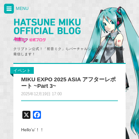
MENU
クリプトン公式！「初音ミク」らバーチャルシンガーの最新情報を
発信します！
イベント
MIKU EXPO 2025 ASIA アフターレポ
ート ~Part 3~
2025年12月19日 17:00
X
F
a
Hello’u’！！
c
e