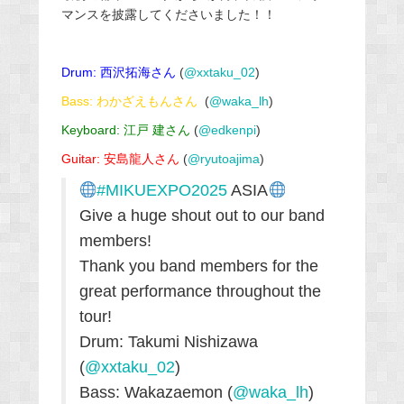
マンスを披露してくださいました！！
Drum: 西沢拓海さん
(
@xxtaku_02
)
Bass: わかざえもんさん
(
@waka_lh
)
Keyboard: 江戸 建さん
(
@edkenpi
)
Guitar: 安島龍人さん
(
@ryutoajima
)
#MIKUEXPO2025
ASIA
Give a huge shout out to our band
members!
Thank you band members for the
great performance throughout the
tour!
Drum: Takumi Nishizawa
(
@xxtaku_02
)
Bass: Wakazaemon (
@waka_lh
)