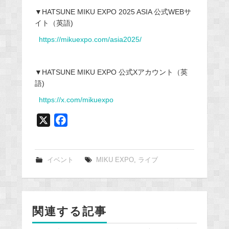
▼HATSUNE MIKU EXPO 2025 ASIA 公式WEBサ
イト（英語)
https://mikuexpo.com/asia2025/
▼HATSUNE MIKU EXPO 公式Xアカウント（英
語)
https://x.com/mikuexpo
X
F
a
c
e
イベント
MIKU EXPO
,
ライブ
b
o
o
関連する記事
k