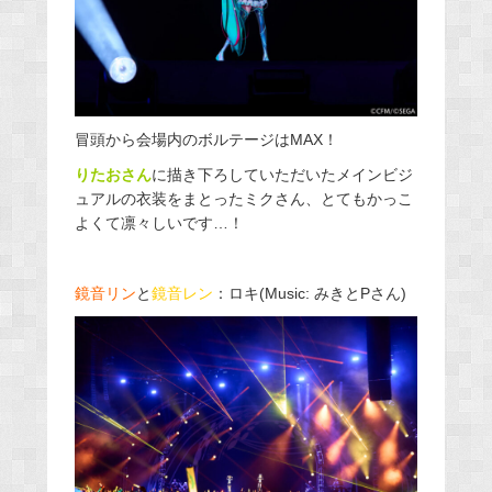
冒頭から会場内のボルテージはMAX！
りたおさん
に描き下ろしていただいたメインビジ
ュアルの衣装をまとったミクさん、とてもかっこ
よくて凛々しいです…！
鏡音リン
と
鏡音レン
：ロキ(Music: みきとPさん)