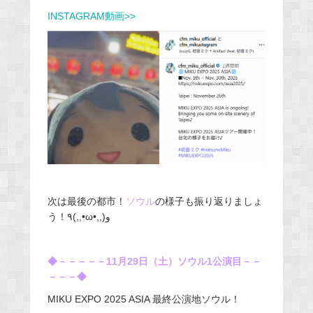
INSTAGRAM動画>>
次は最後の都市！
ソウル
の様子も振り返りましょ
う！٩(,,•ω•,,)و
◆－－－－－11月29日（土）ソウル1公演目－－
－－－◆
MIKU EXPO 2025 ASIA 最終公演地ソウル！