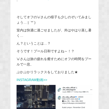
そしてオフの’u’さんの様子も少しのぞいてみまし
ょう… | ˙꒳​˙)
室内は快適に過ごせましたが、外はやはり蒸し暑
く…
ん？ということは…？
そうです！プール日和ですよね～！？
‘u’さんは旅の疲れを癒すためにオフの時間をプー
ルで一息、
ぷかぷかリラックスをしておりました★
INSTAGRAM動画>>