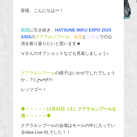
b
皆様、こんにちは〜！
o
o
前回
に引き続き、
HATSUNE MIKU EXPO 2025
k
ASIA
の
クアラルンプール
、
台北
と
ソウル
での公
演を振り返りたいと思います★
’u’さんのオフショットなども見返しましょう♪
クアラルンプール
の様子はいかがでしたでしょう
か…？|ू•ω•)ﾁﾗｯ
レッツゴー！
◆－－－－－11月22日（土）クアラルンプール公
演－－－－－◆
クアラルンプールの会場はモールの中に入ってい
るIdea Live KLでした！！