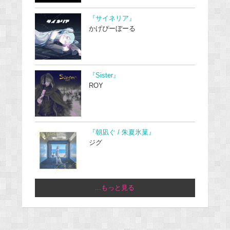
『サイネリア』
かげぴーぼーる
『Sister』
ROY
『朝凪ぐ / 朱夏氷菓』
ジグ
...もっと見る