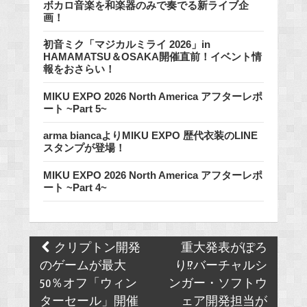
ボカロ音楽を和楽器のみで奏でる新ライブ企
画！
初音ミク「マジカルミライ 2026」in
HAMAMATSU＆OSAKA開催直前！イベント情
報をおさらい！
MIKU EXPO 2026 North America アフターレポ
ート ~Part 5~
arma biancaよりMIKU EXPO 歴代衣装のLINE
スタンプが登場！
MIKU EXPO 2026 North America アフターレポ
ート ~Part 4~
Post
クリプトン開発
重大発表がぽろ
navigation
のゲームが最大
り!?バーチャルシ
50％オフ「ウィン
ンガー・ソフトウ
ターセール」開催
ェア開発担当が