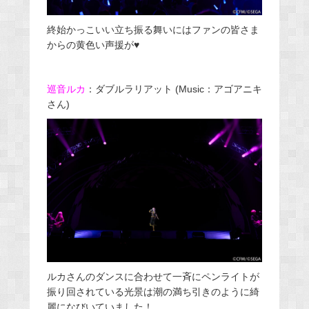
終始かっこいい立ち振る舞いにはファンの皆さま
からの黄色い声援が♥
巡音ルカ
：ダブルラリアット (Music：アゴアニキ
さん)
ルカさんのダンスに合わせて一斉にペンライトが
振り回されている光景は潮の満ち引きのように綺
麗になびいていました！