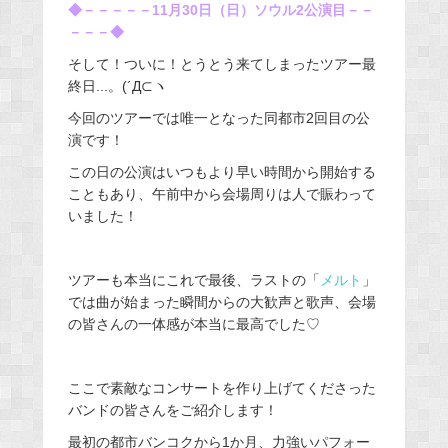
◆－－－－－11月30日（日）ソウル2公演目－－
－－－◆
そして！ついに！とうとう来てしまったツアー最
終日...。(´Д⊂ヽ
今回のツアーでは唯一となった同都市2回目の公
演です！
この日の公演はいつもより早い時間から開始する
こともあり、午前中から会場周りは人で賑わって
いました！
ツアーも本当にこれで最後、ラストの「
メルト
」
では曲が始まった瞬間からの大歓声と歌声、会場
の皆さんの一体感が本当に最高でした♡
ここで素敵なコンサートを作り上げてくださった
バンドの皆さんをご紹介します！
最初の都市バンコクから1か月、力強いパフォー