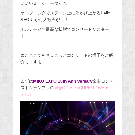
いよいよ、ショータイム！
オープニングでステージ上に浮かび上がるHello
SEOULから大歓声が！！
ボルテージも最高な状態でコンサートがスター
ト！
またここでもちょこっとコンサートの様子をご紹
介しますよ～！
まずは
MIKU EXPO 10th Anniversary
楽曲コンテ
ストグランプリの
M@GICAL☆CURE! LOVE ♥
SHOT!