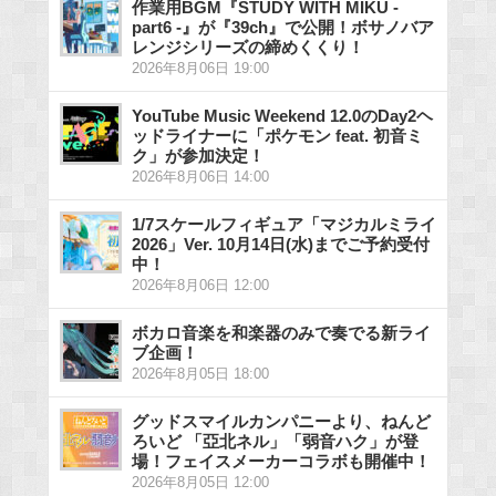
作業用BGM『STUDY WITH MIKU -
part6 -』が『39ch』で公開！ボサノバア
レンジシリーズの締めくくり！
2026年8月06日 19:00
YouTube Music Weekend 12.0のDay2ヘ
ッドライナーに「ポケモン feat. 初音ミ
ク」が参加決定！
2026年8月06日 14:00
1/7スケールフィギュア「マジカルミライ
2026」Ver. 10月14日(水)までご予約受付
中！
2026年8月06日 12:00
ボカロ音楽を和楽器のみで奏でる新ライ
ブ企画！
2026年8月05日 18:00
グッドスマイルカンパニーより、ねんど
ろいど 「亞北ネル」「弱音ハク」が登
場！フェイスメーカーコラボも開催中！
2026年8月05日 12:00