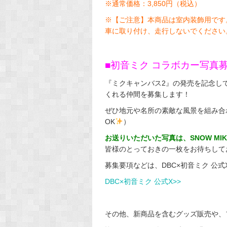
※通常価格：3,850円（税込）
※【ご注意】本商品は室内装飾用です
車に取り付け、走行しないでください
■初音ミク コラボカー写真
『ミクキャンバス2』の発売を記念し
くれる仲間を募集します！
ぜひ地元や名所の素敵な風景を組み合
OK
）
お送りいただいた写真は、SNOW MIK
皆様のとっておきの一枚をお待ちして
募集要項などは、DBC×初音ミク 公
DBC×初音ミク 公式X>>
その他、新商品を含むグッズ販売や、