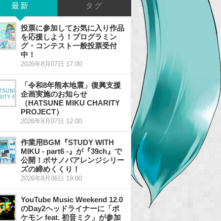
最新
タグ
投票に参加してお気に入り作品
を応援しよう！プログラミン
グ・コンテスト一般投票受付
中！
2026年8月07日 17:00
「令和8年熊本地震」復興支援
企画実施のお知らせ
（HATSUNE MIKU CHARITY
PROJECT）
2026年8月07日 12:00
作業用BGM『STUDY WITH
MIKU - part6 -』が『39ch』で
公開！ボサノバアレンジシリー
ズの締めくくり！
2026年8月06日 19:00
YouTube Music Weekend 12.0
のDay2ヘッドライナーに「ポ
ケモン feat. 初音ミク」が参加