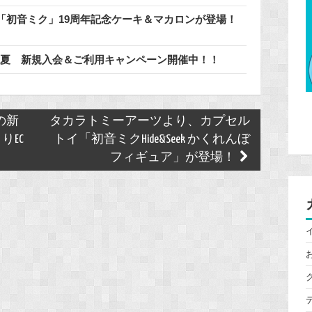
「初音ミク」19周年記念ケーキ＆マカロンが登場！
6年夏 新規入会＆ご利用キャンペーン開催中！！
年の新
タカラトミーアーツより、カプセル
りEC
トイ「初音ミクHide&Seek かくれんぼ
フィギュア」が登場！