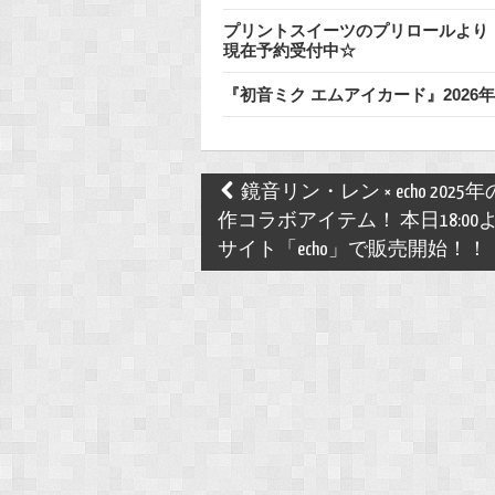
プリントスイーツのプリロールより
現在予約受付中☆
『初音ミク エムアイカード』202
Post
鏡音リン・レン × echo 2025
navigation
作コラボアイテム！ 本日18:00よ
サイト「echo」で販売開始！！