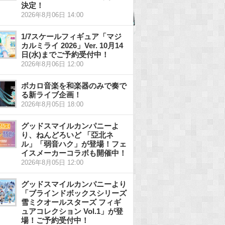
決定！
2026年8月06日 14:00
1/7スケールフィギュア「マジ
カルミライ 2026」Ver. 10月14
日(水)までご予約受付中！
2026年8月06日 12:00
ボカロ音楽を和楽器のみで奏で
る新ライブ企画！
2026年8月05日 18:00
グッドスマイルカンパニーよ
り、ねんどろいど 「亞北ネ
ル」「弱音ハク」が登場！フェ
イスメーカーコラボも開催中！
2026年8月05日 12:00
グッドスマイルカンパニーより
「ブラインドボックスシリーズ
雪ミクオールスターズ フィギ
ュアコレクション Vol.1」が登
場！ご予約受付中！