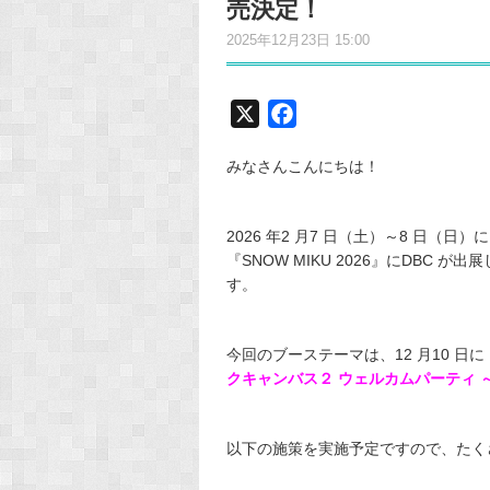
売決定！
2025年12月23日 15:00
X
F
a
みなさんこんにちは！
c
e
b
2026 年2 月7 日（土）～8 日
o
『SNOW MIKU 2026』にDBC
o
す。
k
今回のブーステーマは、12 月10 日に
クキャンバス２ ウェルカムパーティ 
以下の施策を実施予定ですので、たく