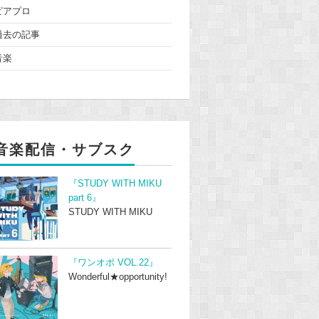
ピアプロ
過去の記事
音楽
音楽配信・サブスク
『STUDY WITH MIKU
part 6』
STUDY WITH MIKU
『ワンオポ VOL.22』
Wonderful★opportunity!