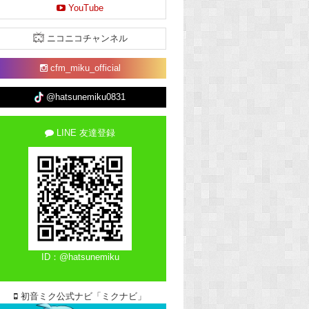
YouTube
ニコニコチャンネル
cfm_miku_official
@hatsunemiku0831
LINE 友達登録
ID：@hatsunemiku
初音ミク公式ナビ「ミクナビ」