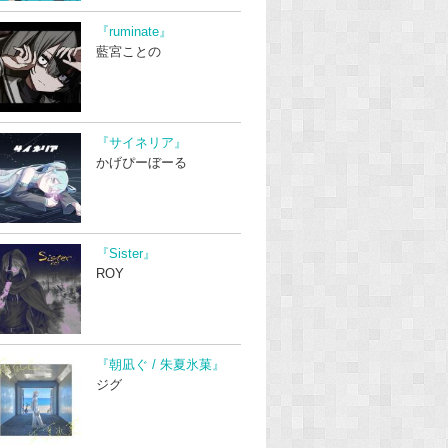
『ruminate』
藍宮ことの
『サイネリア』
かげぴーぼーる
『Sister』
ROY
『朝凪ぐ / 朱夏氷菓』
ジグ