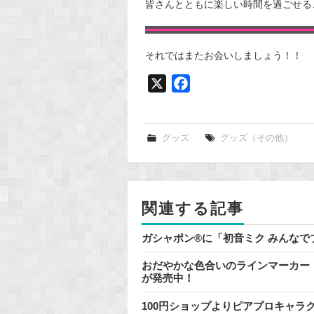
皆さんとともに楽しい時間を過ごせる
それではまたお会いしましょう！！
X
F
a
c
e
グッズ
グッズ（その他）
b
o
o
関連する記事
k
ガシャポン®に「初音ミク みんな
おだやかな色合いのラインマーカー『
が発売中！
100円ショップよりピアプロキャラ