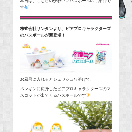
本日は、こちらのかわいいバスボールのご紹介で
す
b
o
o
株式会社サンタンより、ピアプロキャラクターズ
k
のバスボールが新登場！
お風呂に入れるとシュワシュワ溶けて、
ペンギンに変身したピアプロキャラクターズのマ
スコットが出てくるバスボールです