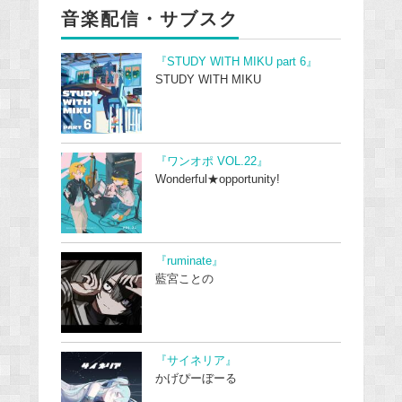
音楽配信・サブスク
『STUDY WITH MIKU part 6』
STUDY WITH MIKU
『ワンオポ VOL.22』
Wonderful★opportunity!
『ruminate』
藍宮ことの
『サイネリア』
かげぴーぼーる