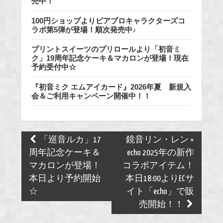
売中！
100円ショップよりピアプロキャラクターズコ
ラボ第5弾が登場！順次発売中♪
プリントスイーツのプリロールより「初音ミ
ク」19周年記念ケーキ＆マカロンが登場！現在
予約受付中☆
『初音ミク エムアイカード』2026年夏 新規入
会＆ご利用キャンペーン開催中！！
Post
「巡音ルカ」17
鏡音リン・レン ×
navigation
周年記念ケーキ＆
echo 2025年の新作
マカロンが登場！
コラボアイテム！
本日より予約開始
本日18:00よりECサ
☆
イト「echo」で販
売開始！！