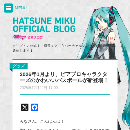
MENU
クリプトン公式！「初音ミク」らバーチャルシンガーの最新情報を
発信します！
グッズ
2026年1月より、ピアプロキャラクタ
ーズのかわいいバスボールが新登場！
2025年12月22日 17:00
X
F
a
みなさん、こんばんは！
c
e