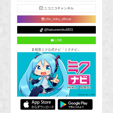
ニコニコチャンネル
cfm_miku_official
@hatsunemiku0831
LINE
初音ミク公式ナビ「ミクナビ」