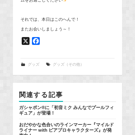
それでは、本日はこのへんで！
またお会いしましょう～！
X
F
a
c
e
グッズ
グッズ（その他）
b
o
o
関連する記事
k
ガシャポン®に「初音ミク みんなでプールフィ
ギュア」が登場！
おだやかな色合いのラインマーカー『マイルド
ライナー with ピアプロキャラクターズ』が発