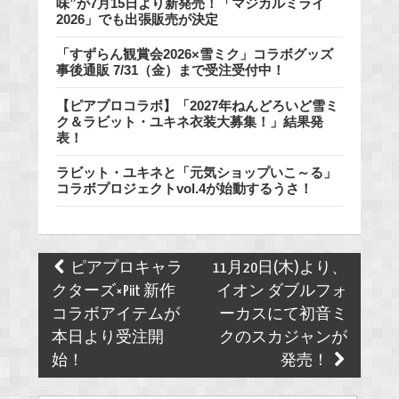
味”が7月15日より新発売！「マジカルミライ
2026」でも出張販売が決定
「すずらん観賞会2026×雪ミク」コラボグッズ
事後通販 7/31（金）まで受注受付中！
【ピアプロコラボ】「2027年ねんどろいど雪ミ
ク＆ラビット・ユキネ衣装大募集！」結果発
表！
ラビット・ユキネと「元気ショップいこ～る」
コラボプロジェクトvol.4が始動するうさ！
Post
ピアプロキャラ
11月20日(木)より、
navigation
クターズ×Piit 新作
イオン ダブルフォ
コラボアイテムが
ーカスにて初音ミ
本日より受注開
クのスカジャンが
始！
発売！