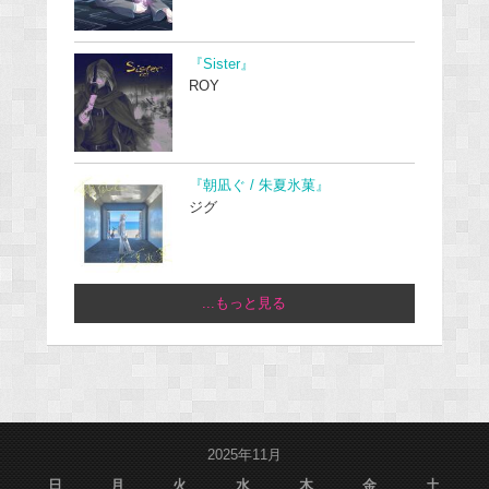
『Sister』
ROY
『朝凪ぐ / 朱夏氷菓』
ジグ
...もっと見る
2025年11月
日
月
火
水
木
金
土