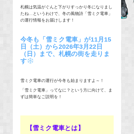
e
札幌は気温がぐんと下がりすっかり冬になりまし
たね…というわけで、冬の風物詩「雪ミク電車」
b
の運行情報をお届けします！
o
o
k
今冬も「雪ミク電車」が
11月15
日（土）から2026年3月22日
（日）
まで、札幌の街を走りま
す
雪ミク電車の運行が今冬も始まりますよ～！
「雪ミク電車」ってなに？という方に向けて、ま
ずは簡単なご説明を！
【雪ミク電車とは】