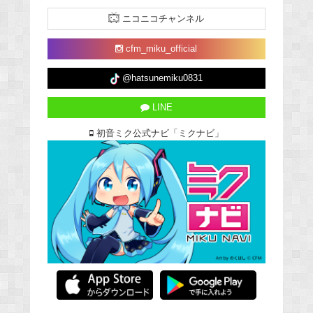
ニコニコチャンネル
cfm_miku_official
@hatsunemiku0831
LINE
初音ミク公式ナビ「ミクナビ」