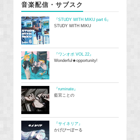
音楽配信・サブスク
『STUDY WITH MIKU part 6』
STUDY WITH MIKU
『ワンオポ VOL.22』
Wonderful★opportunity!
『ruminate』
藍宮ことの
『サイネリア』
かげぴーぼーる