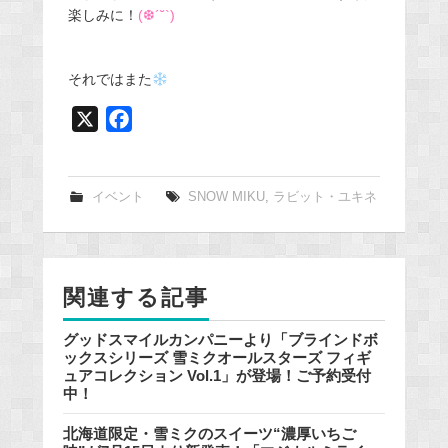
楽しみに！
(❆´˘`)
それではまた
X
F
a
c
e
イベント
SNOW MIKU
,
ラビット・ユキネ
b
o
o
関連する記事
k
グッドスマイルカンパニーより「ブラインドボ
ックスシリーズ 雪ミクオールスターズ フィギ
ュアコレクション Vol.1」が登場！ご予約受付
中！
北海道限定・雪ミクのスイーツ“濃厚いちご