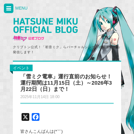
MENU
クリプトン公式！「初音ミク」らバーチャルシンガーの最新情報を
発信します！
イベント
「雪ミク電車」運行直前のお知らせ！
運行期間は11月15日（土）～2026年3
月22日（日）まで！
2025年11月14日 18:00
X
F
a
皆さんこんばんは(*´˘`)
c