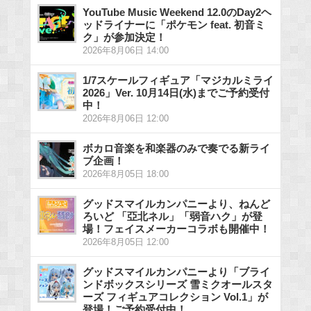
YouTube Music Weekend 12.0のDay2ヘ
ッドライナーに「ポケモン feat. 初音ミ
ク」が参加決定！
2026年8月06日 14:00
1/7スケールフィギュア「マジカルミライ
2026」Ver. 10月14日(水)までご予約受付
中！
2026年8月06日 12:00
ボカロ音楽を和楽器のみで奏でる新ライ
ブ企画！
2026年8月05日 18:00
グッドスマイルカンパニーより、ねんど
ろいど 「亞北ネル」「弱音ハク」が登
場！フェイスメーカーコラボも開催中！
2026年8月05日 12:00
グッドスマイルカンパニーより「ブライ
ンドボックスシリーズ 雪ミクオールスタ
ーズ フィギュアコレクション Vol.1」が
登場！ご予約受付中！