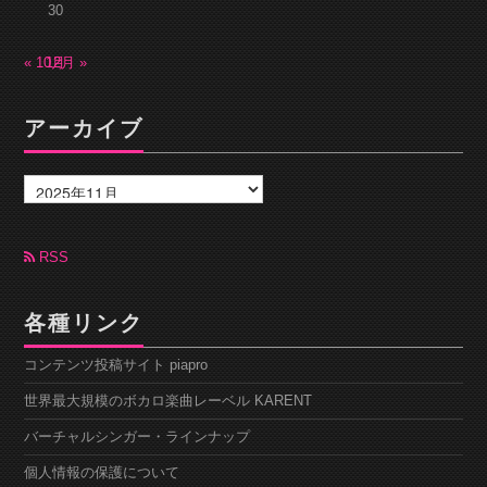
30
« 10月
12月 »
アーカイブ
ア
ー
カ
イ
ブ
RSS
各種リンク
コンテンツ投稿サイト piapro
世界最大規模のボカロ楽曲レーベル KARENT
バーチャルシンガー・ラインナップ
個人情報の保護について