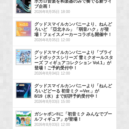
ボカロ音楽を和楽器のみで奏でる新ライ
ブ企画！
2026年8月05日 18:00
グッドスマイルカンパニーより、ねんど
ろいど 「亞北ネル」「弱音ハク」が登
場！フェイスメーカーコラボも開催中！
2026年8月05日 12:00
グッドスマイルカンパニーより「ブライ
ンドボックスシリーズ 雪ミクオールスタ
ーズ フィギュアコレクション Vol.1」が
登場！ご予約受付中！
2026年8月04日 12:00
グッドスマイルカンパニーより「ねんど
ろいどどーる 初音ミク ∞Ver.」が
8/19（水）まで好評予約受付中！
2026年8月03日 15:00
ガシャポン®に「初音ミク みんなでプー
ルフィギュア」が登場！
2026年8月03日 12:00