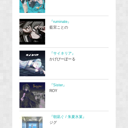
『ruminate』
藍宮ことの
『サイネリア』
かげぴーぼーる
『Sister』
ROY
『朝凪ぐ / 朱夏氷菓』
ジグ