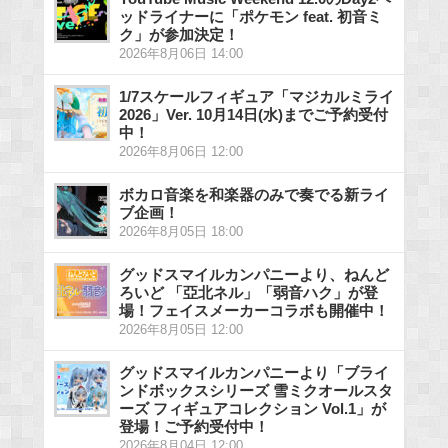
ッドライナーに「ポケモン feat. 初音ミ
ク」が参加決定！
2026年8月06日 14:00
1/7スケールフィギュア「マジカルミライ
2026」Ver. 10月14日(水)までご予約受付
中！
2026年8月06日 12:00
ボカロ音楽を和楽器のみで奏でる新ライ
ブ企画！
2026年8月05日 18:00
グッドスマイルカンパニーより、ねんど
ろいど 「亞北ネル」「弱音ハク」が登
場！フェイスメーカーコラボも開催中！
2026年8月05日 12:00
グッドスマイルカンパニーより「ブライ
ンドボックスシリーズ 雪ミクオールスタ
ーズ フィギュアコレクション Vol.1」が
登場！ご予約受付中！
2026年8月04日 12:00