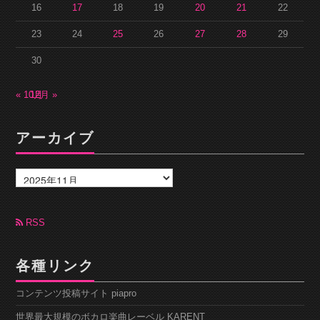
16
17
18
19
20
21
22
23
24
25
26
27
28
29
30
« 10月
12月 »
アーカイブ
ア
ー
カ
イ
ブ
RSS
各種リンク
コンテンツ投稿サイト piapro
世界最大規模のボカロ楽曲レーベル KARENT