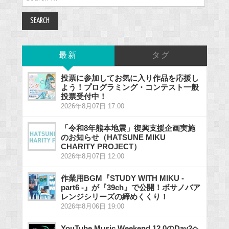
for:
最新
タグ
投票に参加してお気に入り作品を応援し
よう！プログラミング・コンテスト一般
投票受付中！
2026年8月07日 17:00
「令和8年熊本地震」復興支援企画実施
のお知らせ（HATSUNE MIKU
CHARITY PROJECT）
2026年8月07日 12:00
作業用BGM『STUDY WITH MIKU -
part6 -』が『39ch』で公開！ボサノバア
レンジシリーズの締めくくり！
2026年8月06日 19:00
YouTube Music Weekend 12.0のDay2ヘ