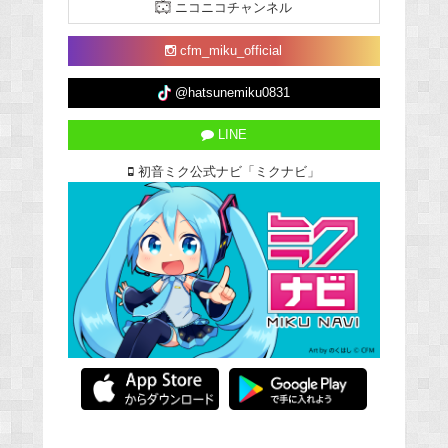
ニコニコチャンネル
cfm_miku_official
@hatsunemiku0831
LINE
初音ミク公式ナビ「ミクナビ」