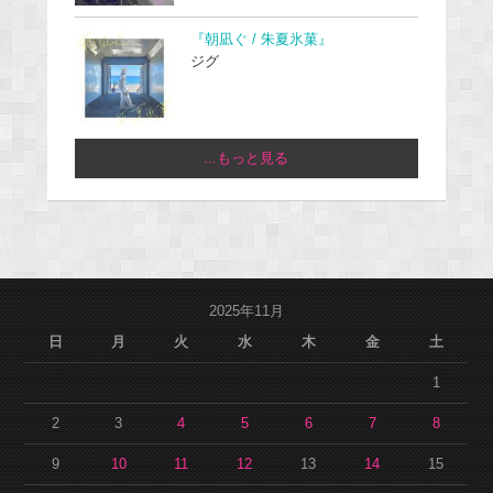
『朝凪ぐ / 朱夏氷菓』
ジグ
...もっと見る
2025年11月
日
月
火
水
木
金
土
1
2
3
4
5
6
7
8
9
10
11
12
13
14
15