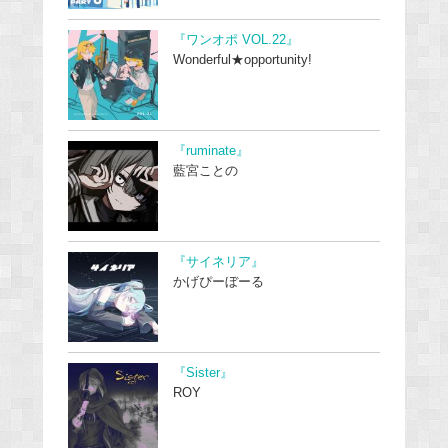
『ワンオポ VOL.22』
Wonderful★opportunity!
『ruminate』
藍宮ことの
『サイネリア』
かげぴーぼーる
『Sister』
ROY