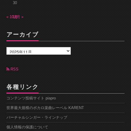
30
« 10月
12月 »
アーカイブ
ア
ー
カ
イ
ブ
RSS
各種リンク
コンテンツ投稿サイト piapro
世界最大規模のボカロ楽曲レーベル KARENT
バーチャルシンガー・ラインナップ
個人情報の保護について