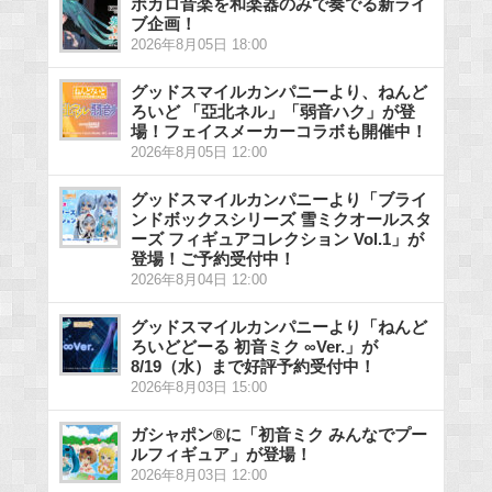
ボカロ音楽を和楽器のみで奏でる新ライ
ブ企画！
2026年8月05日 18:00
グッドスマイルカンパニーより、ねんど
ろいど 「亞北ネル」「弱音ハク」が登
場！フェイスメーカーコラボも開催中！
2026年8月05日 12:00
グッドスマイルカンパニーより「ブライ
ンドボックスシリーズ 雪ミクオールスタ
ーズ フィギュアコレクション Vol.1」が
登場！ご予約受付中！
2026年8月04日 12:00
グッドスマイルカンパニーより「ねんど
ろいどどーる 初音ミク ∞Ver.」が
8/19（水）まで好評予約受付中！
2026年8月03日 15:00
ガシャポン®に「初音ミク みんなでプー
ルフィギュア」が登場！
2026年8月03日 12:00