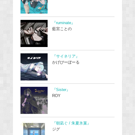
『ruminate』
藍宮ことの
『サイネリア』
かげぴーぼーる
『Sister』
ROY
『朝凪ぐ / 朱夏氷菓』
ジグ