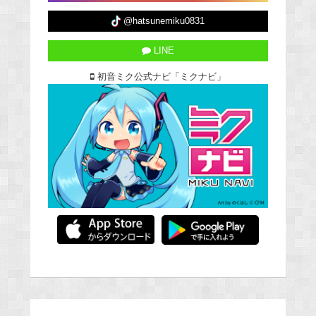
@hatsunemiku0831
LINE
初音ミク公式ナビ「ミクナビ」