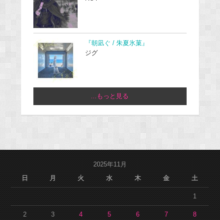
『朝凪ぐ / 朱夏氷菓』
ジグ
...もっと見る
2025年11月
日
月
火
水
木
金
土
1
2
3
4
5
6
7
8