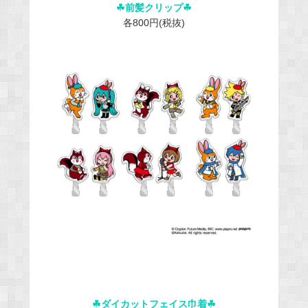
☘︎前髪クリップ☘︎
各800円(税抜)
☘︎ダイカットフェイス巾着☘︎