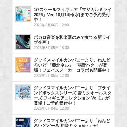
1/7スケールフィギュア「マジカルミライ
2026」Ver. 10月14日(水)までご予約受付
中！
2026年8月06日 12:00
ボカロ音楽を和楽器のみで奏でる新ライ
ブ企画！
2026年8月05日 18:00
グッドスマイルカンパニーより、ねんど
ろいど 「亞北ネル」「弱音ハク」が登
場！フェイスメーカーコラボも開催中！
2026年8月05日 12:00
グッドスマイルカンパニーより「ブライ
ンドボックスシリーズ 雪ミクオールスタ
ーズ フィギュアコレクション Vol.1」が
登場！ご予約受付中！
2026年8月04日 12:00
グッドスマイルカンパニーより「ねんど
ろいどどーる 初音ミク ∞Ver.」が