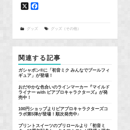
X
F
a
c
e
グッズ
グッズ（その他）
b
o
o
関連する記事
k
ガシャポン®に「初音ミク みんなでプールフィ
ギュア」が登場！
おだやかな色合いのラインマーカー『マイルド
ライナー with ピアプロキャラクターズ』が発
売中！
100円ショップよりピアプロキャラクターズコ
ラボ第5弾が登場！順次発売中♪
プリントスイーツのプリロールより「初音ミ