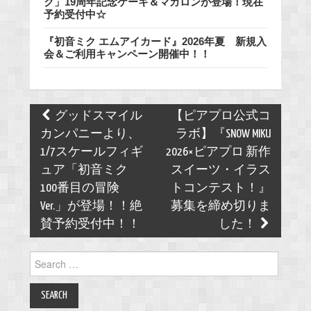
ク」19周年記念ケーキ＆マカロンが登場！現在
予約受付中☆
『初音ミク エムアイカード』2026年夏 新規入
会＆ご利用キャンペーン開催中！！
Post
グッドスマイル
【ピアプロ公式コ
navigation
カンパニーより、
ラボ】『SNOW MIKU
1/7スケールフィギ
2026×ピアプロ 新作
ュア「初音ミク
スイーツ・イラス
100番目の冒険
トコンテスト！』
Ver.」が登場！！絶
募集を締め切りま
賛予約受付中！！
した！
Search
for: