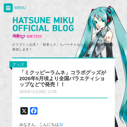
MENU
クリプトン公式！「初音ミク」らバーチャルシンガーの最新情報を
発信します！
グッズ
「ミクッピーラムネ」コラボグッズが
2026年5月頃より全国バラエティショ
ップなどで発売！！
2025年11月28日 12:00
X
F
a
みなさん、こんにちは
c