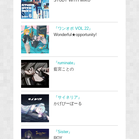
STUDY WITH MIKU
『ワンオポ VOL.22』
Wonderful★opportunity!
『ruminate』
藍宮ことの
『サイネリア』
かげぴーぼーる
『Sister』
ROY