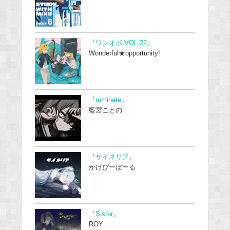
『ワンオポ VOL.22』
Wonderful★opportunity!
『ruminate』
藍宮ことの
『サイネリア』
かげぴーぼーる
『Sister』
ROY