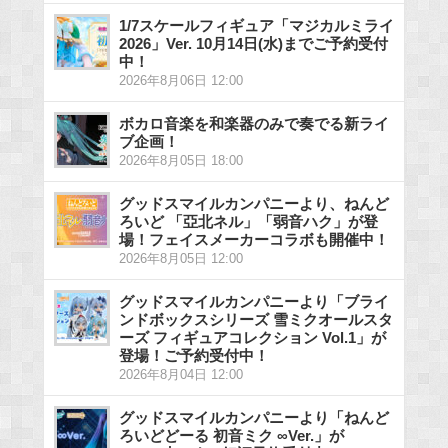
1/7スケールフィギュア「マジカルミライ
2026」Ver. 10月14日(水)までご予約受付
中！
2026年8月06日 12:00
ボカロ音楽を和楽器のみで奏でる新ライ
ブ企画！
2026年8月05日 18:00
グッドスマイルカンパニーより、ねんど
ろいど 「亞北ネル」「弱音ハク」が登
場！フェイスメーカーコラボも開催中！
2026年8月05日 12:00
グッドスマイルカンパニーより「ブライ
ンドボックスシリーズ 雪ミクオールスタ
ーズ フィギュアコレクション Vol.1」が
登場！ご予約受付中！
2026年8月04日 12:00
グッドスマイルカンパニーより「ねんど
ろいどどーる 初音ミク ∞Ver.」が