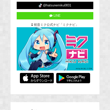
@hatsunemiku0831
LINE
初音ミク公式ナビ「ミクナビ」