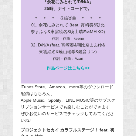
『余花にみとれて/D/N/A』
25時、ナイトコードで。
＊ ＊ ＊ 収録楽曲 ＊ ＊ ＊
01. 余花にみとれて (feat. 宵崎奏&朝比
奈まふゆ&東雲絵名&暁山瑞希&MEIKO)
作詞・作曲：keeno
02. D/N/A (feat. 宵崎奏&朝比奈まふゆ&
東雲絵名&暁山瑞希&鏡音リン)
作詞・作曲：Azari
作品ページはこちら>>
iTunes Store、Amazon、mora等のダウンロード
配信はもちろん、
Apple Music、Spotify、LINE MUSIC等のサブスク
リプションサービスでも楽しむことができます！
ぜひお使いのサービスでチェックしてみてくださ
いね♪
プロジェクトセカイ カラフルステージ！ feat. 初