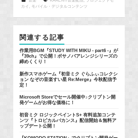
e
音楽
KARENT/音楽配信
,
プロジェクトセ
カイ
,
モバイル・デジタルコンテンツ
b
o
o
k
関連する記事
作業用BGM『STUDY WITH MIKU - part6 -』が
『39ch』で公開！ボサノバアレンジシリーズの
締めくくり！
新作スマホゲーム『初音ミク ぐらふぃコレクシ
ョン なぞの音楽すい星 Re:Merge』今秋配信予
定！
Microsoft Storeでセール開催中♪クリプトン開
発ゲームがお得な価格に！
初音ミク ロジックペイントS+ 有料追加コンテ
ンツ『トロピカルバカンス』配信開始＆無料ア
ップデート公開！
『KOMODO STATION』でクリプトン開発ゲー