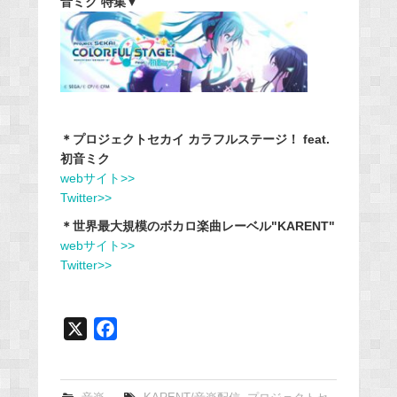
音ミク 特集▼
＊プロジェクトセカイ カラフルステージ！ feat.
初音ミク
webサイト>>
Twitter>>
＊世界最大規模のボカロ楽曲レーベル"KARENT"
webサイト>>
Twitter>>
X
F
a
c