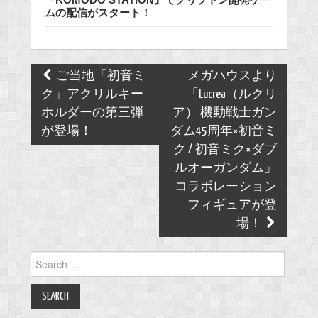
ムの配信がスタート！
Post
ご当地「初音ミ
メガハウスより
navigation
ク」アクリルキー
「Lucrea（ルクリ
ホルダーの第三弾
ア） 機動戦士ガン
が登場！
ダム45周年×初音ミ
ク / 初音ミク×ダブ
ルオーガンダム」
コラボレーション
フィギュアが登
場！
Search
for: