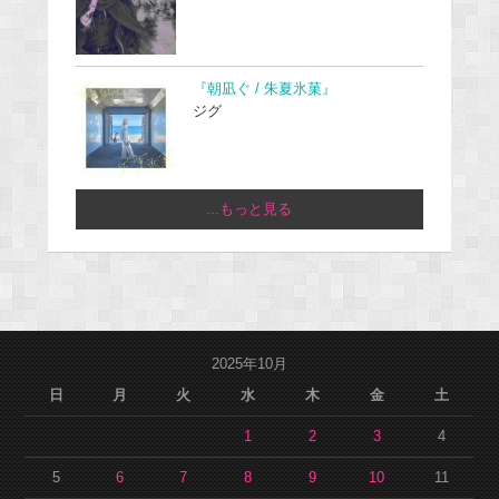
『朝凪ぐ / 朱夏氷菓』
ジグ
...もっと見る
2025年10月
日
月
火
水
木
金
土
1
2
3
4
5
6
7
8
9
10
11