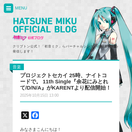
MENU
クリプトン公式！「初音ミク」らバーチャルシンガーの最新情報を
発信します！
音楽
プロジェクトセカイ 25時、ナイトコ
ードで。 11th Single『余花にみとれ
て/D/N/A』がKARENTより配信開始！
2025年10月15日 13:00
X
F
a
みなさまこんにちは！
c