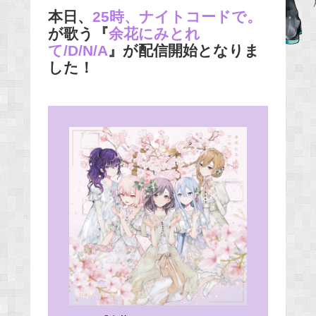
本日、
25時、ナイトコードで。
e
が歌う『
余花にみとれ
b
て/D/N/A
』が配信開始となりま
o
した！
o
k