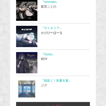
『ruminate』
藍宮ことの
『サイネリア』
かげぴーぼーる
『Sister』
ROY
『朝凪ぐ / 朱夏氷菓』
ジグ