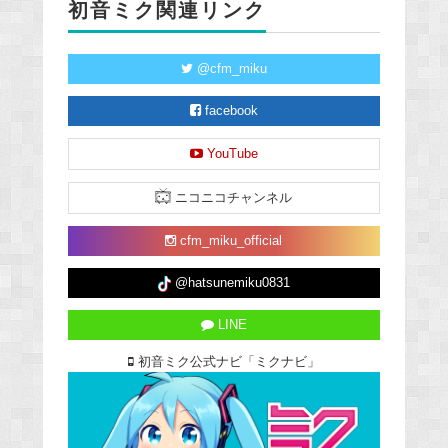
初音ミク関連リンク
@cfm_miku
facebook
YouTube
ニコニコチャンネル
cfm_miku_official
@hatsunemiku0831
LINE
初音ミク公式ナビ「ミクナビ」