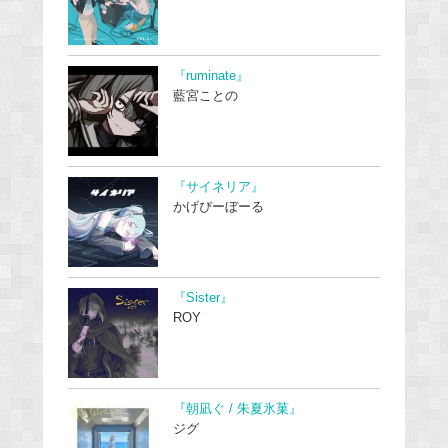
『ruminate』
藍宮ことの
『サイネリア』
かげぴーぼーる
『Sister』
ROY
『朝凪ぐ / 朱夏氷菓』
ジグ