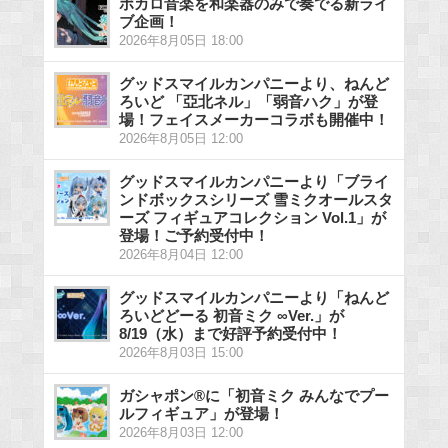
ボカロ音楽を和楽器のみで奏でる新ライ
ブ企画！
2026年8月05日 18:00
グッドスマイルカンパニーより、ねんど
ろいど 「亞北ネル」「弱音ハク」が登
場！フェイスメーカーコラボも開催中！
2026年8月05日 12:00
グッドスマイルカンパニーより「ブライ
ンドボックスシリーズ 雪ミクオールスタ
ーズ フィギュアコレクション Vol.1」が
登場！ご予約受付中！
2026年8月04日 12:00
グッドスマイルカンパニーより「ねんど
ろいどどーる 初音ミク ∞Ver.」が
8/19（水）まで好評予約受付中！
2026年8月03日 15:00
ガシャポン®に「初音ミク みんなでプー
ルフィギュア」が登場！
2026年8月03日 12:00