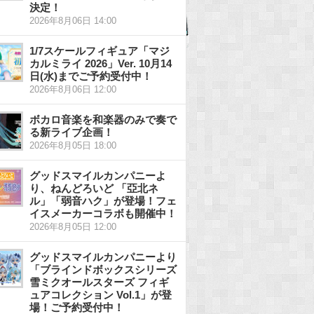
決定！
2026年8月06日 14:00
1/7スケールフィギュア「マジ
カルミライ 2026」Ver. 10月14
日(水)までご予約受付中！
2026年8月06日 12:00
ボカロ音楽を和楽器のみで奏で
る新ライブ企画！
2026年8月05日 18:00
グッドスマイルカンパニーよ
り、ねんどろいど 「亞北ネ
ル」「弱音ハク」が登場！フェ
イスメーカーコラボも開催中！
2026年8月05日 12:00
グッドスマイルカンパニーより
「ブラインドボックスシリーズ
雪ミクオールスターズ フィギ
ュアコレクション Vol.1」が登
場！ご予約受付中！