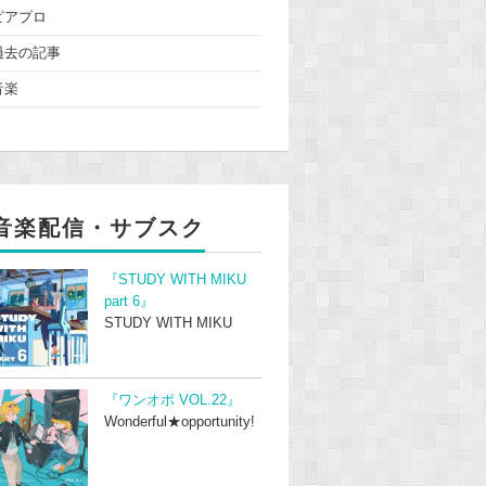
ピアプロ
過去の記事
音楽
音楽配信・サブスク
『STUDY WITH MIKU
part 6』
STUDY WITH MIKU
『ワンオポ VOL.22』
Wonderful★opportunity!