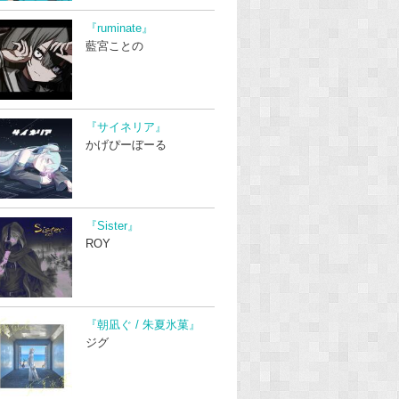
『ruminate』
藍宮ことの
『サイネリア』
かげぴーぼーる
『Sister』
ROY
『朝凪ぐ / 朱夏氷菓』
ジグ