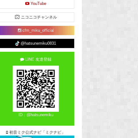
YouTube
ニコニコチャンネル
cfm_miku_official
@hatsunemiku0831
LINE 友達登録
ID：@hatsunemiku
初音ミク公式ナビ「ミクナビ」