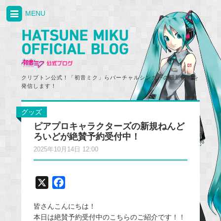
MENU
クリプトン公式！「初音ミク」らバーチャルシンガーの最新情報を
発信します！
グッズ
ピアプロキャラクターズの新規ねんど
ろいどが絶賛予約受付中！
2025年10月14日 12:00
X
F
a
皆さんこんにちは！
c
本日は絶賛予約受付中のこちらのご紹介です！！
e