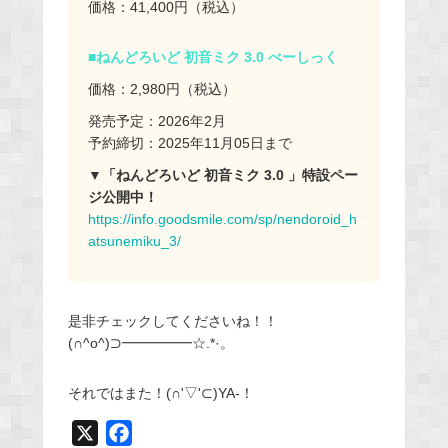
価格：41,400円（税込）
■ねんどろいど 初音ミク 3.0 べーしっく
価格：2,980円（税込）
発売予定：2026年2月
予約締切：2025年11月05日まで
▼「ねんどろいど 初音ミク 3.0 」特設ペー
ジ公開中！
https://info.goodsmile.com/sp/nendoroid_h
atsunemiku_3/
是非チェックしてくださいね！！
(∩^o^)⊃━━━━━☆.*·。
それではまた！(∩'▽'⊂)YA-！
X
F