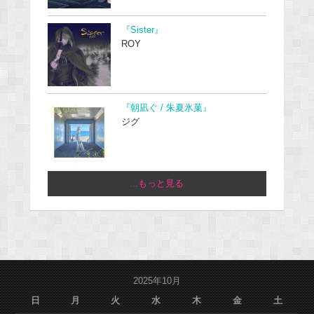
『Sister』
ROY
『朝凪ぐ / 朱夏氷菓』
ジグ
...もっと見る
2025年10月
日
月
火
水
木
金
土