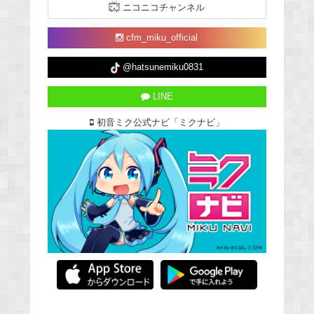
ニコニコチャンネル
cfm_miku_official
@hatsunemiku0831
LINE
初音ミク公式ナビ「ミクナビ」