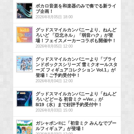
ボカロ音楽を和楽器のみで奏でる新ライ
ブ企画！
2026年8月05日 18:00
グッドスマイルカンパニーより、ねんど
ろいど 「亞北ネル」「弱音ハク」が登
場！フェイスメーカーコラボも開催中！
2026年8月05日 12:00
グッドスマイルカンパニーより「ブライ
ンドボックスシリーズ 雪ミクオールスタ
ーズ フィギュアコレクション Vol.1」が
登場！ご予約受付中！
2026年8月04日 12:00
グッドスマイルカンパニーより「ねんど
ろいどどーる 初音ミク ∞Ver.」が
8/19（水）まで好評予約受付中！
2026年8月03日 15:00
ガシャポン®に「初音ミク みんなでプー
ルフィギュア」が登場！