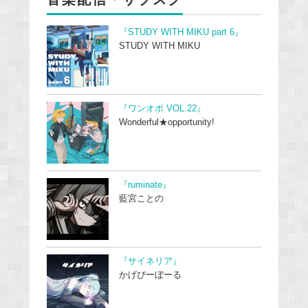
『STUDY WITH MIKU part 6』
STUDY WITH MIKU
『ワンオポ VOL.22』
Wonderful★opportunity!
『ruminate』
藍宮ことの
『サイネリア』
かげぴーぼーる