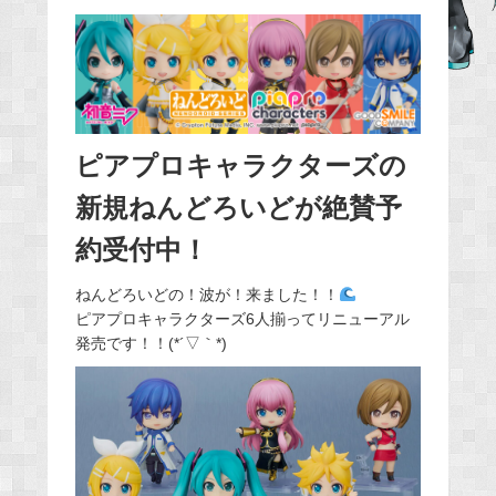
b
o
o
k
ピアプロキャラクターズの
新規ねんどろいどが絶賛予
約受付中！
ねんどろいどの！波が！来ました！！
ピアプロキャラクターズ6人揃ってリニューアル
発売です！！(*´▽｀*)