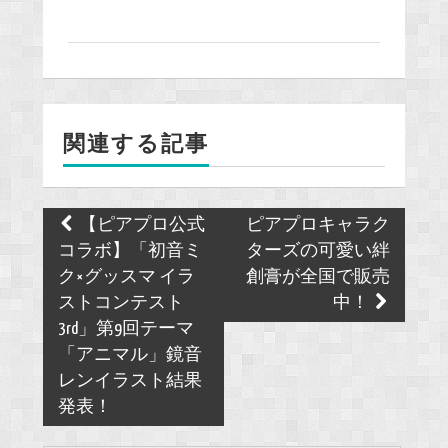
a
c
e
b
o
関連する記事
o
k
Post
【ピアプロ公式
ピアプロキャラク
navigation
コラボ】「初音ミ
ターズの可愛い絆
ク×グッスマ イラ
創膏が全国で販売
ストコンテスト
中！
3rd」第9回テーマ
「アニマル」鏡音
レンイラスト結果
発表！