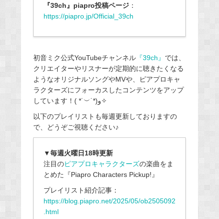
『39ch』piapro
投稿ページ
：
https://piapro.jp/Official_39ch
初音ミク公式YouTubeチャンネル
『39ch』
では、
クリエイターやリスナーが定期的に聴きたくなる
ようなオリジナルソングやMVや、ピアプロキャ
ラクターズにフォーカスしたコンテンツをアップ
しています！( *˙︶˙*)و✧
以下のプレイリストも毎週更新しておりますの
で、
どうぞご視聴ください♪
▼毎週火曜日18時更新
注目の
ピアプロキャラクターズ
の楽曲をま
とめた『
Piapro Characters Pickup!
』
プレイリスト紹介記事：
https://blog.piapro.net/2025/05/ob2505092
.html