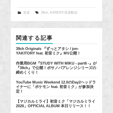
c
e
音楽
39ch
,
KARENT/音楽配信
b
o
o
関連する記事
k
39ch Originals 『ずっとアタシ / jon-
YAKITORY feat. 初音ミク』MV公開！
作業用BGM『STUDY WITH MIKU - part6 -』が
『39ch』で公開！ボサノバアレンジシリーズの
締めくくり！
YouTube Music Weekend 12.0のDay2ヘッドラ
イナーに「ポケモン feat. 初音ミク」が参加決
定！
【マジカルミライ】初音ミク「マジカルミライ
2026」OFFICIAL ALBUM 本日リリース！！