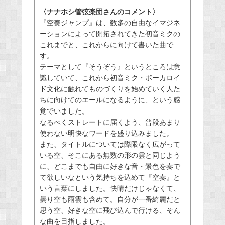
〈ナナホシ管弦楽団さんのコメント〉
『空奏ジャンプ』は、数多の自由なイマジネ
ーションによって開拓されてきた初音ミクの
これまでと、これからに向けて書いた曲で
す。
テーマとして『そうぞう』というところは意
識していて、これから初音ミク・ボーカロイ
ド文化に触れてものづくりを始めていく人た
ちに向けてのエールになるように、という感
覚でいました。
なるべくストレートに届くよう、普段あまり
使わない明快なワードを盛り込みました。
また、タイトルについては際限なく広がって
いる空、そこにある無数の形の雲と同じよう
に、どこまでも自由に好きな音・景色を奏で
て欲しいなという気持ちを込めて『空奏』と
いう言葉にしました。快晴だけじゃなくて、
曇り空も雨雲も含めて。自分が一番綺麗だと
思う空、好きな空に飛び込んで行ける、そん
な曲を目指しました。