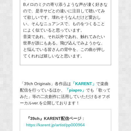
Bメロのミクの寄り添うような声が凄く好きな
ので、是非サビとの違いに注目して聴いてみ
て欲しいです。壊れそうなんだけど愛おし
い、そんなニュアンスで、ものをつくること
によく似ていると思っています。
音楽であれ、それ以外であれ、触れてみたい
世界が誰にもある。飛び込んでみようかな、
と悩んでいる皆さんの背中を、この曲が押し
てくれれば嬉しいなと思います。
「39ch Originals」各作品は
「KARENT」
で楽曲
配信を行っているほか、
「piapro」
でも「歌って
みた」等の二次創作に活用していただけるオフボ
ーカルver.を公開しております！
『39ch』KARENT配信ページ
：
https://karent.jp/artist/pp000964