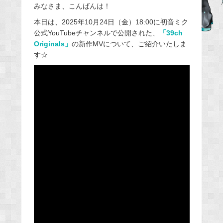
みなさま、こんばんは！
c
e
本日は、2025年10月24日（金）18:00に初音ミク
公式YouTubeチャンネルで公開された、
「39ch
b
Originals」
の新作MVについて、ご紹介いたしま
o
す☆
o
k