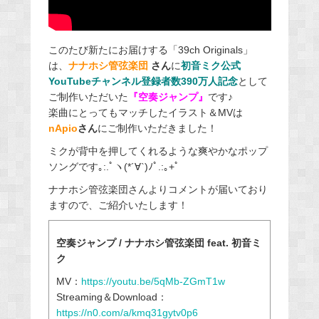
このたび新たにお届けする「39ch Originals」
は、
ナナホシ管弦楽団
さん
に
初音ミク公式
YouTubeチャンネル登録者数390万人記念
として
ご制作いただいた
『空奏ジャンプ』
です♪
楽曲にとってもマッチしたイラスト＆MVは
nApio
さん
にご制作いただきました！
ミクが背中を押してくれるような爽やかなポップ
ソングです｡:.ﾟヽ(*´∀`)ﾉﾟ.:｡+ﾟ
ナナホシ管弦楽団さんよりコメントが届いており
ますので、ご紹介いたします！
空奏ジャンプ / ナナホシ管弦楽団 feat. 初音ミ
ク
MV：
https://youtu.be/5qMb-ZGmT1w
Streaming＆Download：
https://n0.com/a/kmq31gytv0p6