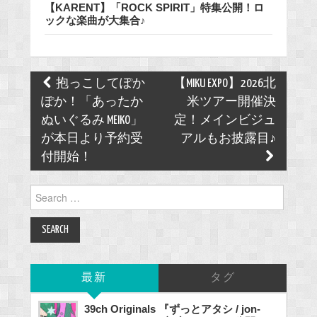
【KARENT】「ROCK SPIRIT」特集公開！ロ
ックな楽曲が大集合♪
Post
抱っこしてぽか
【MIKU EXPO】2026北
navigation
ぽか！「あったか
米ツアー開催決
ぬいぐるみ MEIKO」
定！メインビジュ
が本日より予約受
アルもお披露目♪
付開始！
Search
for:
最新
タグ
39ch Originals 『ずっとアタシ / jon-