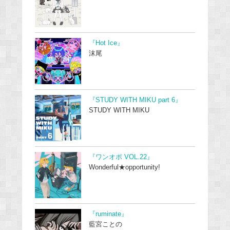
『Hot Ice』
沫尾
『STUDY WITH MIKU part 6』
STUDY WITH MIKU
『ワンオポ VOL.22』
Wonderful★opportunity!
『ruminate』
藍宮ことの