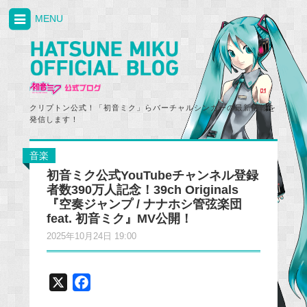
MENU
クリプトン公式！「初音ミク」らバーチャルシンガーの最新情報を
発信します！
音楽
初音ミク公式YouTubeチャンネル登録
者数390万人記念！39ch Originals
『空奏ジャンプ / ナナホシ管弦楽団
feat. 初音ミク』MV公開！
2025年10月24日 19:00
X
F
a