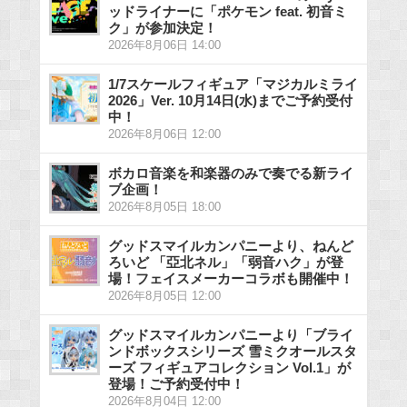
ッドライナーに「ポケモン feat. 初音ミ
ク」が参加決定！
2026年8月06日 14:00
1/7スケールフィギュア「マジカルミライ
2026」Ver. 10月14日(水)までご予約受付
中！
2026年8月06日 12:00
ボカロ音楽を和楽器のみで奏でる新ライ
ブ企画！
2026年8月05日 18:00
グッドスマイルカンパニーより、ねんど
ろいど 「亞北ネル」「弱音ハク」が登
場！フェイスメーカーコラボも開催中！
2026年8月05日 12:00
グッドスマイルカンパニーより「ブライ
ンドボックスシリーズ 雪ミクオールスタ
ーズ フィギュアコレクション Vol.1」が
登場！ご予約受付中！
2026年8月04日 12:00