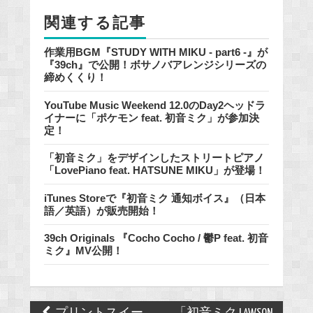
o
関連する記事
k
作業用BGM『STUDY WITH MIKU - part6 -』が
『39ch』で公開！ボサノバアレンジシリーズの
締めくくり！
YouTube Music Weekend 12.0のDay2ヘッドラ
イナーに「ポケモン feat. 初音ミク」が参加決
定！
「初音ミク」をデザインしたストリートピアノ
「LovePiano feat. HATSUNE MIKU」が登場！
iTunes Storeで『初音ミク 通知ボイス』（日本
語／英語）が販売開始！
39ch Originals 『Cocho Cocho / 鬱P feat. 初音
ミク』MV公開！
Post