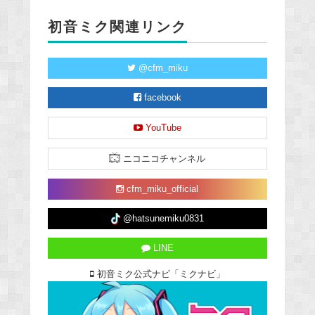
初音ミク関連リンク
@cfm_miku
facebook
YouTube
ニコニコチャンネル
cfm_miku_official
@hatsunemiku0831
LINE
初音ミク公式ナビ「ミクナビ」