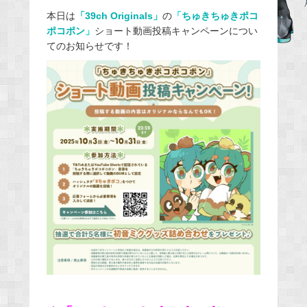
e
本日は
「39ch Originals」
の
「
ちゅきちゅきポコ
ポコポン
」
ショート動画投稿キャンペーンについ
b
てのお知らせです！
o
o
k