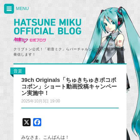
MENU
クリプトン公式！「初音ミク」らバーチャルシンガーの最新情報を
発信します！
音楽
39ch Originals「ちゅきちゅきポコポ
コポン」ショート動画投稿キャンペー
ン実施中！
2025年10月3日 19:00
X
F
a
みなさま、こんばんは！
c