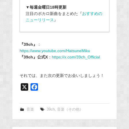
▼毎週金曜日18時更新
注目のボカロ新曲をまとめた『
おすすめの
ニューリリース
』
『39ch』
：
https://www.youtube.com/HatsuneMiku
『39ch』公式X
：
https://x.com/39ch_Official
それでは、また次の更新でお会いしましょう！
X
F
a
c
e
音楽
39ch
,
音楽（その他）
b
o