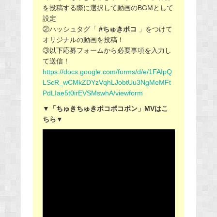
を投稿する際に選択して動画のBGMとして
設定
②ハッシュタグ「
#ちゅきポコ
」をつけて
オリジナルの動画を投稿！
③以下応募フォームから必要事項を入力し
て送信！
https://docs.google.com/forms/d/e/1FAIpQ
LScR_wCMkZDYzVqhLJobtUu3NgMeMFt
PdLIae5t0irEVSMswhA/viewform
▼「ちゅきちゅきポコポコポン」MVはこ
ちら▼