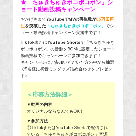
★「ちゅきちゅきポコポコポン」シ
ョート動画投稿キャンペーン
おかげさまで
YouTubeで
MVの再生数が
85万回再
生
を突破した
「ちゅきちゅきポコポコポン」
でシ
ョート動画投稿キャンペーン実施中です！
TikTok
または
YouTube Shorts
で「ちゅきちゅき
ポコポコポン」の音源をBGMに設定したショート
動画投稿でキャンペーンに参加できます！
キャンペーンにご参加いただいた方の中から抽選
で5名様に初音ミクグッズ詰め合わせをプレゼン
ト♪
＜応募方法詳細＞
▼動画の内容
オリジナルならなんでもOK！
▼参加方法
①TikTokまたはYouTube Shortsで配信され
ている「ちゅきちゅきポコポコポン」音源