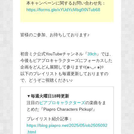
本キャンペーンに関するお問い合わせ先：
https://forms.gle/xYUdYcMbgfXNTub68
皆様のご参加、お待ちしております♪
初音ミク公式YouTubeチャンネル『
39ch
』では、
今後もピアプロキャラクターズにフォーカスした
企画をどんどん展開して参ります୧(๑›◡‹ ๑)୨
以下のプレイリストも毎週更新しておりますの
で、
どうぞご視聴ください♪
▼毎週火曜日18時更新
注目の
ピアプロキャラクターズ
の楽曲をま
とめた『
Piapro Characters Pickup!
』
プレイリスト紹介記事：
https://blog.piapro.net/2025/05/ob2505092
.html