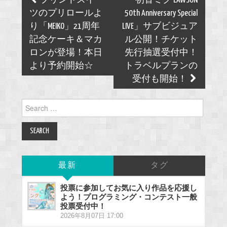
プリントスイー
「初音ミク LAWSON
navigation
ツのプリロールよ
50th Anniversary Special
り「MEIKO」21周年
LIVE」サブビジュア
記念ケーキ＆マカ
ル公開！チケット
ロンが登場！本日
先行抽選受付中！
より予約開始☆
トラベルプランの
受付も開始！
Search
for:
最新
タグ
投票に参加してお気に入り作品を応援し
よう！プログラミング・コンテスト一般
投票受付中！
2026年8月07日 17:00