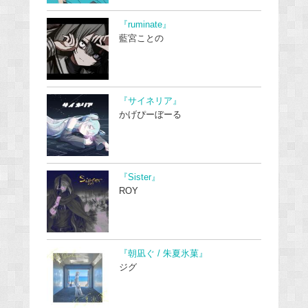
『ruminate』
藍宮ことの
『サイネリア』
かげぴーぼーる
『Sister』
ROY
『朝凪ぐ / 朱夏氷菓』
ジグ