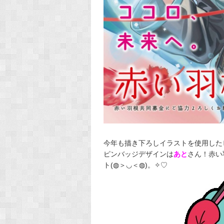
今年も描き下ろしイラストを使用した
ピンバッジデザインは
あと
さん！赤い
ト(◍＞◡＜◍)。✧♡