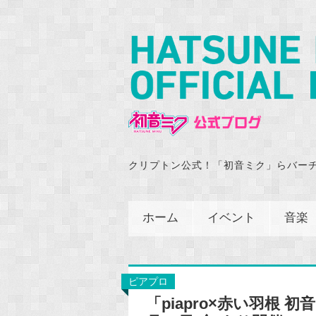
クリプトン公式！「初音ミク」らバー
ホーム
イベント
音楽
ピアプロ
「piapro×赤い羽根