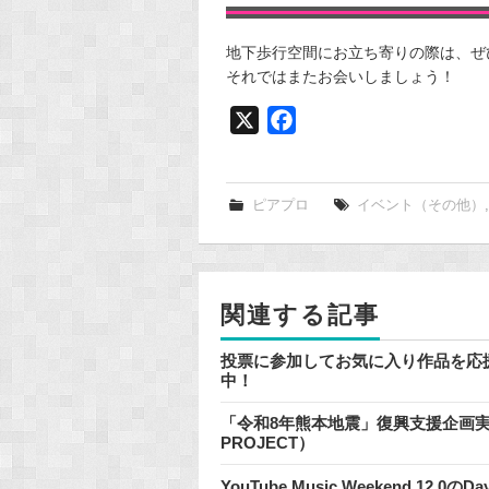
地下歩行空間にお立ち寄りの際は、ぜ
それではまたお会いしましょう！
X
F
a
c
e
ピアプロ
イベント（その他）
b
o
o
関連する記事
k
投票に参加してお気に入り作品を応
中！
「令和8年熊本地震」復興支援企画実施のお
PROJECT）
YouTube Music Weekend 1