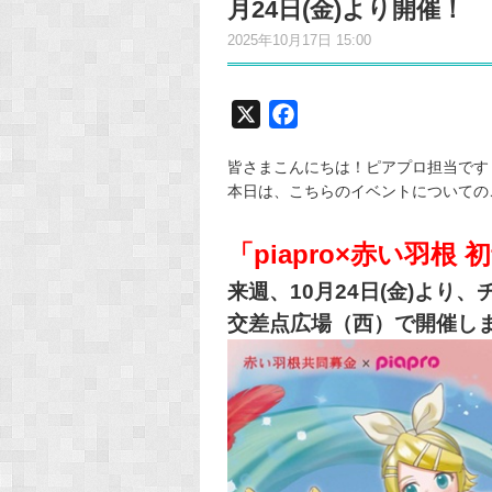
月24日(金)より開催！
2025年10月17日 15:00
X
F
a
皆さまこんにちは！ピアプロ担当です
c
本日は、こちらのイベントについての
e
b
「piapro×赤い羽
o
o
来週、10月24日(金)よ
k
交差点広場（西）で開催し