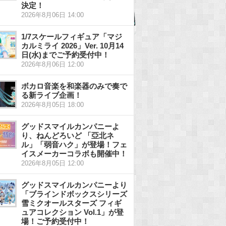
決定！
2026年8月06日 14:00
1/7スケールフィギュア「マジ
カルミライ 2026」Ver. 10月14
日(水)までご予約受付中！
2026年8月06日 12:00
ボカロ音楽を和楽器のみで奏で
る新ライブ企画！
2026年8月05日 18:00
グッドスマイルカンパニーよ
り、ねんどろいど 「亞北ネ
ル」「弱音ハク」が登場！フェ
イスメーカーコラボも開催中！
2026年8月05日 12:00
グッドスマイルカンパニーより
「ブラインドボックスシリーズ
雪ミクオールスターズ フィギ
ュアコレクション Vol.1」が登
場！ご予約受付中！