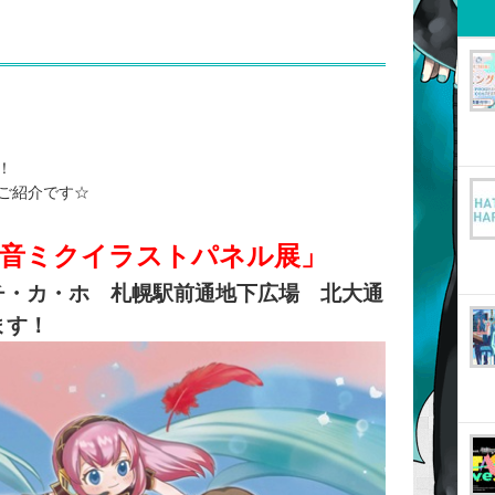
！
ご紹介です☆
根 初音ミクイラストパネル展」
り、チ・カ・ホ 札幌駅前通地下広場 北大通
ます
！