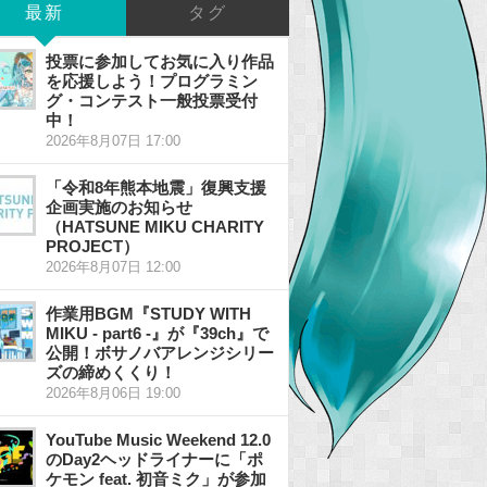
最新
タグ
投票に参加してお気に入り作品
を応援しよう！プログラミン
グ・コンテスト一般投票受付
中！
2026年8月07日 17:00
「令和8年熊本地震」復興支援
企画実施のお知らせ
（HATSUNE MIKU CHARITY
PROJECT）
2026年8月07日 12:00
作業用BGM『STUDY WITH
MIKU - part6 -』が『39ch』で
公開！ボサノバアレンジシリー
ズの締めくくり！
2026年8月06日 19:00
YouTube Music Weekend 12.0
のDay2ヘッドライナーに「ポ
ケモン feat. 初音ミク」が参加