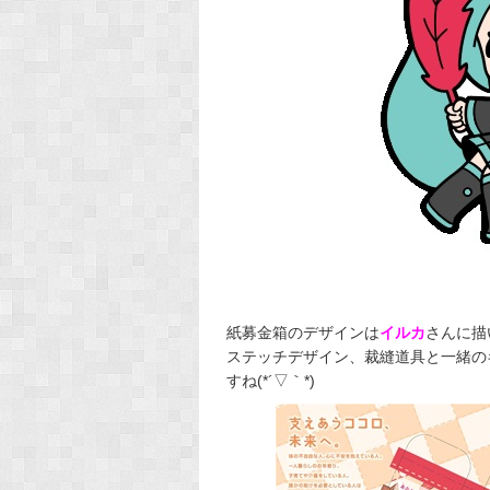
紙募金箱のデザインは
イルカ
さんに描
ステッチデザイン、裁縫道具と一緒の
すね(*´▽｀*)