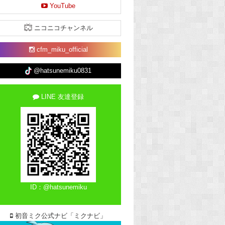
YouTube
ニコニコチャンネル
cfm_miku_official
@hatsunemiku0831
LINE 友達登録
ID：@hatsunemiku
初音ミク公式ナビ「ミクナビ」