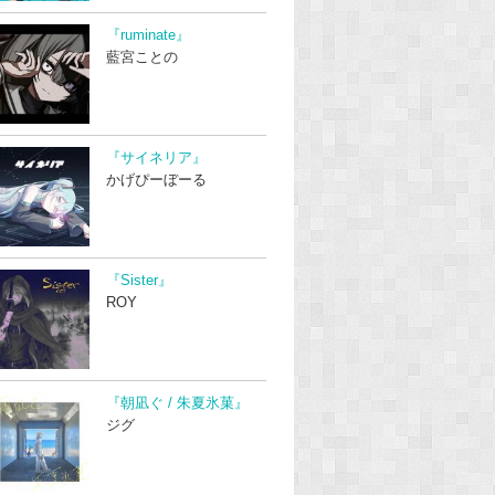
『ruminate』
藍宮ことの
『サイネリア』
かげぴーぼーる
『Sister』
ROY
『朝凪ぐ / 朱夏氷菓』
ジグ