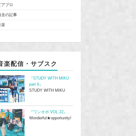
ピアプロ
過去の記事
音楽
音楽配信・サブスク
『STUDY WITH MIKU
part 6』
STUDY WITH MIKU
『ワンオポ VOL.22』
Wonderful★opportunity!