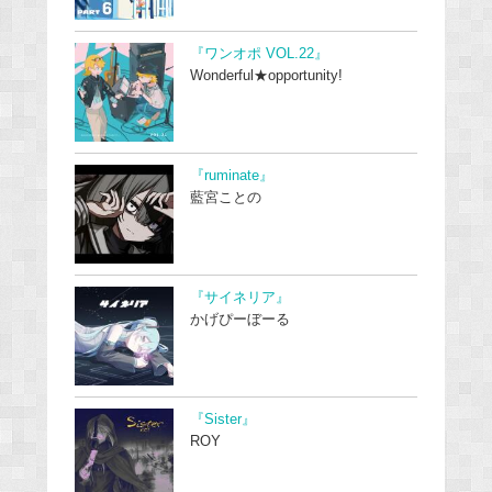
『ワンオポ VOL.22』
Wonderful★opportunity!
『ruminate』
藍宮ことの
『サイネリア』
かげぴーぼーる
『Sister』
ROY