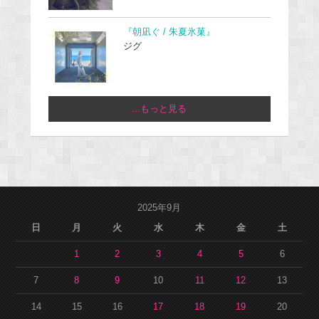
『朝凪ぐ / 朱夏氷菓』
ジグ
...もっと見る
2025年9月
日
月
火
水
木
金
土
1
2
3
4
5
6
7
8
9
10
11
12
13
14
15
16
17
18
19
20