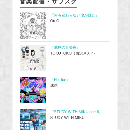
音楽配信・サブスク
『何も変わらない僕が嫌だ』
OtuQ
『地球の音楽家』
TOKOTOKO（西沢さんP）
『Hot Ice』
沫尾
『STUDY WITH MIKU part 6』
STUDY WITH MIKU