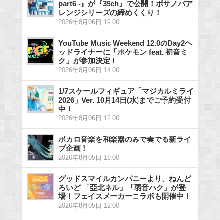
part6 -』が『39ch』で公開！ボサノバア
レンジシリーズの締めくくり！
2026年8月06日 19:00
YouTube Music Weekend 12.0のDay2ヘ
ッドライナーに「ポケモン feat. 初音ミ
ク」が参加決定！
2026年8月06日 14:00
1/7スケールフィギュア「マジカルミライ
2026」Ver. 10月14日(水)までご予約受付
中！
2026年8月06日 12:00
ボカロ音楽を和楽器のみで奏でる新ライ
ブ企画！
2026年8月05日 18:00
グッドスマイルカンパニーより、ねんど
ろいど 「亞北ネル」「弱音ハク」が登
場！フェイスメーカーコラボも開催中！
2026年8月05日 12:00