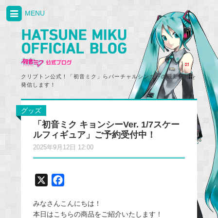
MENU
クリプトン公式！「初音ミク」らバーチャルシンガーの最新情報を
発信します！
グッズ
「初音ミク キョンシーVer. 1/7スケー
ルフィギュア」ご予約受付中！
2025年9月12日 12:00
X
F
a
みなさんこんにちは！
c
本日はこちらの商品をご紹介いたします！
e