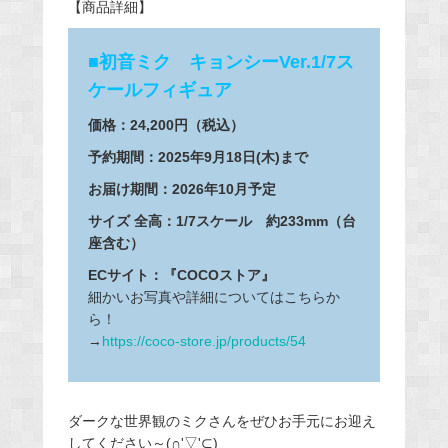
【商品詳細】
■初音ミク キョンシーVer.1/7ス
ケールフィギュア
価格：24,200円（税込）
予約期間：2025年9月18日(木)まで
お届け期間：2026年10月予定
サイズ 全高：1/7スケール 約233mm（台
座含む）
ECサイト：『COCOストア』
細かいお写真や詳細についてはこちらか
ら！
→
https://coco-store.jp/products/54
ダークな世界観のミクさんをぜひお手元にお迎え
してください～(∩'▽'⊂)