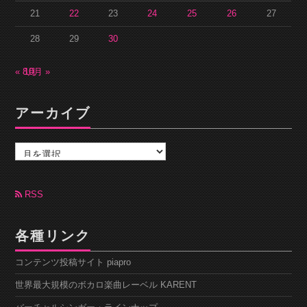
21
22
23
24
25
26
27
28
29
30
« 8月
10月 »
アーカイブ
ア
ー
カ
イ
ブ
RSS
各種リンク
コンテンツ投稿サイト piapro
世界最大規模のボカロ楽曲レーベル KARENT