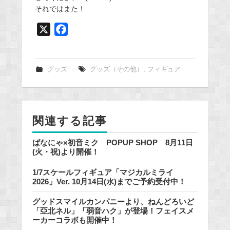
それではまた！
X
F
a
c
e
グッズ
グッズ（その他）
,
フィギュア
b
o
o
関連する記事
k
ばなにゃ×初音ミク POPUP SHOP 8月11日
(火・祝)より開催！
1/7スケールフィギュア「マジカルミライ
2026」Ver. 10月14日(水)までご予約受付中！
グッドスマイルカンパニーより、ねんどろいど
「亞北ネル」「弱音ハク」が登場！フェイスメ
ーカーコラボも開催中！