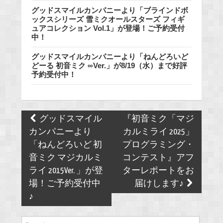
グッドスマイルカンパニーより「ブラインドボ
ックスシリーズ 雪ミクオールスターズ フィギ
ュアコレクション Vol.1」が登場！ご予約受付
中！
グッドスマイルカンパニーより「ねんどろいど
どーる 初音ミク ∞Ver.」が8/19（水）まで好評
予約受付中！
Post
グッドスマイル
『初音ミク「マジ
navigation
カンパニーより
カルミライ 2025」
「ねんどろいど 初
プログラミング・
音ミク マジカルミ
コンテスト』アフ
ライ 2015Ver. 」が登
ターレポートをお
場！ご予約受付中
届けします♪
♪
Search