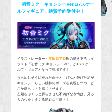
「初音ミク キョンシーVer.1/7スケー
b
ルフィギュア」絶賛予約受付中！
o
o
k
イラストレーター・
本田ロアロ
氏の描き下ろしイ
ラスト「初音ミク キョンシーVer.」が1/7スケー
ルフィギュアとなって登場です！
うらめしそうに垂れた両手と、ぴんと伸びた足が
キョンシーらしい独特のポーズを表現しつつ、ど
こか愛らしさを感じさせます。
左頬をぷくっと膨らませた不満げな表情は、見る
人の心をくすぐる絶妙な可愛さ！