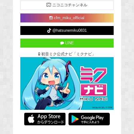
ニコニコチャンネル
cfm_miku_official
@hatsunemiku0831
LINE
初音ミク公式ナビ「ミクナビ」