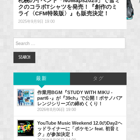
札幌のイベント「NoMaps2025」で雪ミ
クのコラボTシャツを発売！『創作のミ
ライ〈CFM特装版〉』も販売決定！
2025年9月9日 19:00
Search
for:
最新
タグ
作業用BGM『STUDY WITH MIKU -
part6 -』が『39ch』で公開！ボサノバア
レンジシリーズの締めくくり！
2026年8月06日 19:00
YouTube Music Weekend 12.0のDay2ヘ
ッドライナーに「ポケモン feat. 初音ミ
ク」が参加決定！