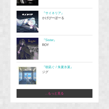
『サイネリア』
かげぴーぼーる
『Sister』
ROY
『朝凪ぐ / 朱夏氷菓』
ジグ
...もっと見る