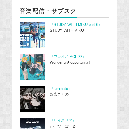
音楽配信・サブスク
『STUDY WITH MIKU part 6』
STUDY WITH MIKU
『ワンオポ VOL.22』
Wonderful★opportunity!
『ruminate』
藍宮ことの
『サイネリア』
かげぴーぼーる