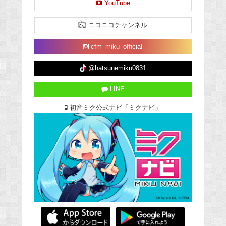
YouTube
ニコニコチャンネル
cfm_miku_official
@hatsunemiku0831
LINE
初音ミク公式ナビ「ミクナビ」