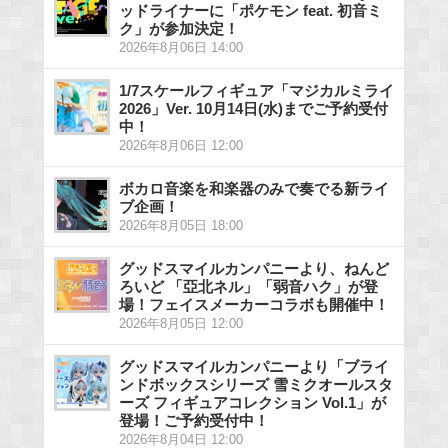
ッドライナーに「ポケモン feat. 初音ミ
ク」が参加決定！
2026年8月06日 14:00
1/7スケールフィギュア「マジカルミライ
2026」Ver. 10月14日(水)までご予約受付
中！
2026年8月06日 12:00
ボカロ音楽を和楽器のみで奏でる新ライ
ブ企画！
2026年8月05日 18:00
グッドスマイルカンパニーより、ねんど
ろいど 「亞北ネル」「弱音ハク」が登
場！フェイスメーカーコラボも開催中！
2026年8月05日 12:00
グッドスマイルカンパニーより「ブライ
ンドボックスシリーズ 雪ミクオールスタ
ーズ フィギュアコレクション Vol.1」が
登場！ご予約受付中！
2026年8月04日 12:00