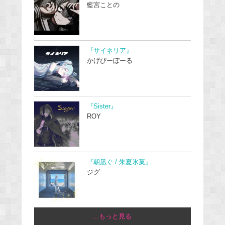
藍宮ことの
『サイネリア』
かげぴーぼーる
『Sister』
ROY
『朝凪ぐ / 朱夏氷菓』
ジグ
...もっと見る