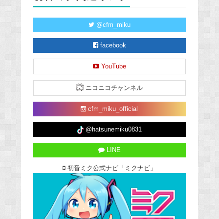
@cfm_miku
facebook
YouTube
ニコニコチャンネル
cfm_miku_official
@hatsunemiku0831
LINE
初音ミク公式ナビ「ミクナビ」